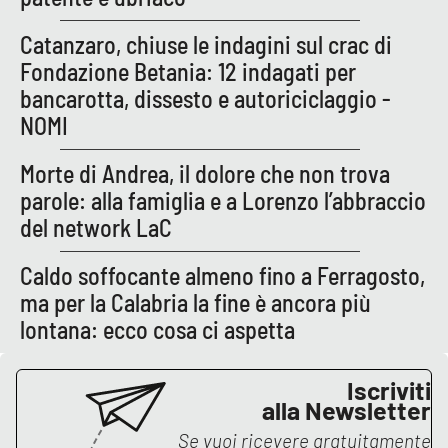
Lacplay.it
Catanzaro, chiuse le indagini sul crac di
Lactv.it
Fondazione Betania: 12 indagati per
bancarotta, dissesto e autoriciclaggio -
Laconair.it
NOMI
Lacitymag.it
Morte di Andrea, il dolore che non trova
parole: alla famiglia e a Lorenzo l’abbraccio
Lacapitalenews.it
del network LaC
Ilreggino.it
Caldo soffocante almeno fino a Ferragosto,
ma per la Calabria la fine è ancora più
Cosenzachannel.it
lontana: ecco cosa ci aspetta
Ilvibonese.it
Iscriviti
alla Newsletter
Catanzarochannel.it
Se vuoi ricevere gratuitamente