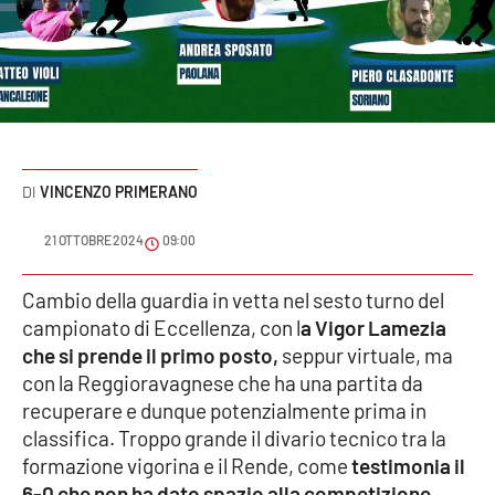
Sanità
Sport
Cultura
Podcast
VINCENZO PRIMERANO
Meteo
21 OTTOBRE 2024
09:00
Editoriali
Cambio della guardia in vetta nel sesto turno del
campionato di Eccellenza, con l
a Vigor Lamezia
che si prende il primo posto,
seppur virtuale, ma
con la Reggioravagnese che ha una partita da
VIDEO
recuperare e dunque potenzialmente prima in
Ambiente
classifica. Troppo grande il divario tecnico tra la
formazione vigorina e il Rende, come
testimonia il
Cronaca
6-0 che non ha dato spazio alla competizione
.