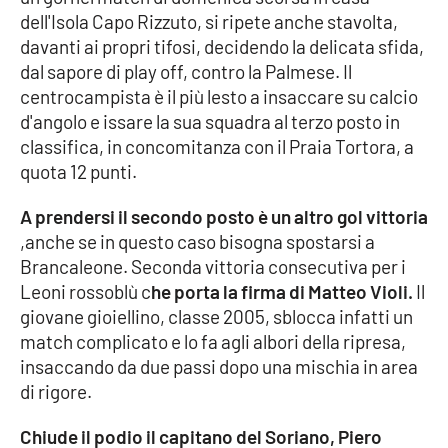
dell'Isola Capo Rizzuto, si ripete anche stavolta,
davanti ai propri tifosi, decidendo la delicata sfida,
dal sapore di play off, contro la Palmese. Il
EDIZIONI
LOCALI
centrocampista è il più lesto a insaccare su calcio
Catanzaro
d'angolo e issare la sua squadra al terzo posto in
classifica, in concomitanza con il Praia Tortora, a
quota 12 punti.
Crotone
A prendersi il secondo posto è un altro gol vittoria
Vibo Valentia
,anche se in questo caso bisogna spostarsi a
Brancaleone. Seconda vittoria consecutiva per i
Reggio Calabria
Leoni rossoblù c
he porta la firma di Matteo Violi.
Il
giovane gioiellino, classe 2005, sblocca infatti un
Cosenza
match complicato e lo fa agli albori della ripresa,
insaccando da due passi dopo una mischia in area
Lamezia Terme
di rigore.
Chiude il podio il capitano del Soriano, Piero