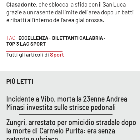
PROGETTI
SPECIALI
Clasadonte
, che sblocca la sfida con il San Luca
grazie a un rasente dal limite dell'area dopo un batti
Buona Sanità Calabria
e ribatti all'interno dell'area giallorossa.
TAG
ECCELLENZA ·
DILETTANTI CALABRIA ·
LA
CALABRIAVISIONE
TOP 3 LAC SPORT
Tutti gli articoli di
Sport
Destinazioni
Eventi
PIÙ LETTI
Food
Incidente a Vibo, morta la 23enne Andrea
Storie
Minasi investita sulle strisce pedonali
Zungri, arrestato per omicidio stradale dopo
LAC
NETWORK
la morte di Carmelo Purita: era senza
patente e ubriaco