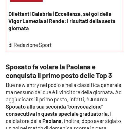
Parchi Marini Calabria
Dilettanti Calabria | Eccellenza, sei gol della
Leggendo Alvaro insieme
Vigor Lamezia al Rende: i risultati della sesta
giornata
Imprese Di Calabria
di Redazione Sport
Le perfidie di Antonella Grippo
Venti di comunicazione
Sposato fa volare la Paolana e
conquista il primo posto delle Top 3
Due new entry nel podio e nella classifica generale
STREAMING
ma nessuno dei due è il vincitore della giornata. Ad
LaC TV
aggiudicarsi il primo posto, infatti, è
Andrea
Sposato alla sua seconda "convocazione"
LaC Network
consecutiva in questa speciale graduatoria.
Il
calciatore della
Paolana
, inoltre, dopo aver siglato
un gol nel match di domenica scorsa in casa
LaC OnAir