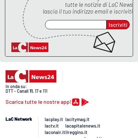
tutte le notizie di
LaC News
lascia il tuo indirizzo email e iscriviti
APP
Iscriviti
Android
Apple
In onda su:
DTT - Canali
11
, 17 e 111
Scarica tutte le nostre app!
LaC Network
lacplay.it
lacitymag.it
lactv.it
lacapitalenews.it
laconair.it
ilreggino.it