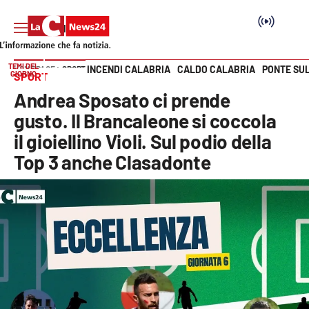
TEMI DEL
INCENDI CALABRIA
CALDO CALABRIA
PONTE SU
HOME PAGE
SPORT
GIORNO
SPORT
Vai
Andrea Sposato ci prende
SEZIONI
gusto. Il Brancaleone si coccola
il gioiellino Violi. Sul podio della
Cronaca
Top 3 anche Clasadonte
Politica
Attualità
Economia e lavoro
Italia Mondo