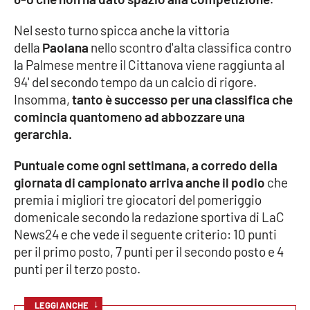
Nel sesto turno spicca anche la vittoria
Cultura
della
Paolana
nello scontro d'alta classifica contro
la Palmese mentre il Cittanova viene raggiunta al
Economia e Lavoro
94' del secondo tempo da un calcio di rigore.
Insomma,
tanto è successo per una classifica che
Politica
comincia quantomeno ad abbozzare una
gerarchia.
Sanità
Puntuale come ogni settimana, a corredo della
Società
giornata di campionato arriva anche il podio
che
premia i migliori tre giocatori del pomeriggio
Sport
domenicale secondo la redazione sportiva di LaC
News24 e che vede il seguente criterio: 10 punti
per il primo posto, 7 punti per il secondo posto e 4
RUBRICHE
punti per il terzo posto.
Good Morning Vietnam
↓
LEGGI ANCHE