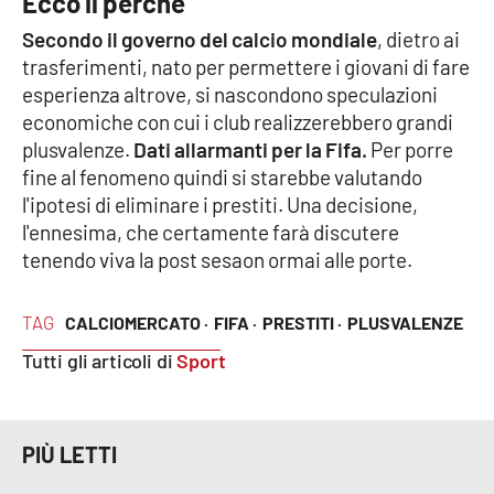
Ecco il perché
Parchi Marini Calabria
Secondo il governo del calcio mondiale
, dietro ai
trasferimenti, nato per permettere i giovani di fare
Leggendo Alvaro insieme
esperienza altrove, si nascondono speculazioni
economiche con cui i club realizzerebbero grandi
Imprese Di Calabria
plusvalenze.
Dati allarmanti per la Fifa.
Per porre
fine al fenomeno quindi si starebbe valutando
Le perfidie di Antonella Grippo
l'ipotesi di eliminare i prestiti. Una decisione,
l'ennesima, che certamente farà discutere
Venti di comunicazione
tenendo viva la post sesaon ormai alle porte.
TAG
CALCIOMERCATO ·
FIFA ·
PRESTITI ·
PLUSVALENZE
STREAMING
Tutti gli articoli di
Sport
LaC TV
LaC Network
PIÙ LETTI
LaC OnAir