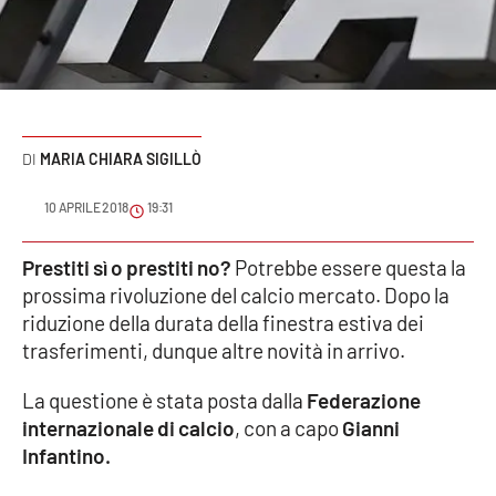
Sanità
Sport
Cultura
MARIA CHIARA SIGILLÒ
Podcast
10 APRILE 2018
19:31
Meteo
Prestiti sì o prestiti no?
Potrebbe essere questa la
prossima rivoluzione del calcio mercato. Dopo la
Editoriali
riduzione della durata della finestra estiva dei
trasferimenti, dunque altre novità in arrivo.
VIDEO
La questione è stata posta dalla
Federazione
internazionale di calcio
, con a capo
Gianni
Ambiente
Infantino.
Cronaca