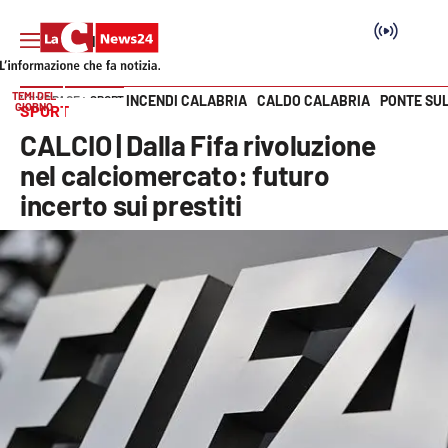
TEMI DEL
INCENDI CALABRIA
CALDO CALABRIA
PONTE SU
HOME PAGE
SPORT
GIORNO
SPORT
Vai
CALCIO | Dalla Fifa rivoluzione
SEZIONI
nel calciomercato: futuro
incerto sui prestiti
Cronaca
Politica
Attualità
Economia e lavoro
Italia Mondo