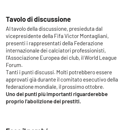
Cultura
Tavolo di discussione
Economia e Lavoro
Al tavolo della discussione, presieduta dal
vicepresidente della Fifa Victor Montagliani,
Politica
presenti i rappresentati della Federazione
internazionale dei calciatori professionisti,
Sanità
l'Associazione Europea dei club, il World League
Forum.
Società
Tanti i punti discussi. Molti potrebbero essere
approvati già durante il comitato esecutivo della
federazione mondiale, il prossimo ottobre.
Sport
Uno dei punti più importanti riguarderebbe
proprio l'abolizione dei prestiti.
RUBRICHE
Good Morning Vietnam