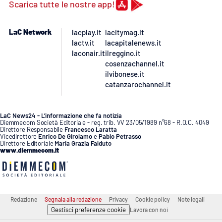
Lacplay.it
Scarica tutte le nostre app!
Lactv.it
LaC Network
lacplay.it
lacitymag.it
lactv.it
lacapitalenews.it
Laconair.it
laconair.it
ilreggino.it
cosenzachannel.it
ilvibonese.it
Lacitymag.it
catanzarochannel.it
Lacapitalenews.it
LaC News24 - L’informazione che fa notizia
Diemmecom Società Editoriale - reg. trib. VV 23/05/1989 n°68 - R.O.C. 4049
Ilreggino.it
Direttore Responsabile
Francesco Laratta
Vicedirettore
Enrico De Girolamo
e
Pablo Petrasso
Direttore Editoriale
Maria Grazia Falduto
www.diemmecom.it
Cosenzachannel.it
Ilvibonese.it
Redazione
Segnala alla redazione
Privacy
Cookie policy
Note legali
Catanzarochannel.it
Gestisci preferenze cookie
Lavora con noi