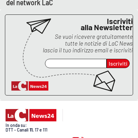
del network LaC
PROGETTI
SPECIALI
Buona Sanità Calabria
Iscriviti
alla Newsletter
Se vuoi ricevere gratuitamente
LA
CALABRIAVISIONE
tutte le notizie di
LaC News
lascia il tuo indirizzo email e iscriviti
Destinazioni
Iscriviti
Eventi
Food
Storie
LAC
In onda su:
NETWORK
DTT - Canali
11
, 17 e 111