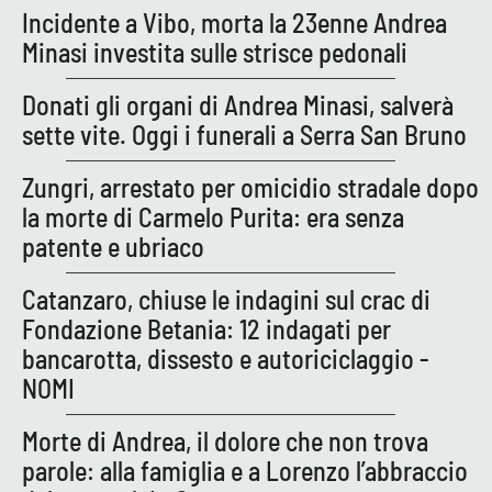
Incidente a Vibo, morta la 23enne Andrea
Minasi investita sulle strisce pedonali
EDIZIONI
LOCALI
Donati gli organi di Andrea Minasi, salverà
sette vite. Oggi i funerali a Serra San Bruno
Catanzaro
Zungri, arrestato per omicidio stradale dopo
Crotone
la morte di Carmelo Purita: era senza
patente e ubriaco
Vibo Valentia
Catanzaro, chiuse le indagini sul crac di
Reggio Calabria
Fondazione Betania: 12 indagati per
bancarotta, dissesto e autoriciclaggio -
Cosenza
NOMI
Lamezia Terme
Morte di Andrea, il dolore che non trova
parole: alla famiglia e a Lorenzo l’abbraccio