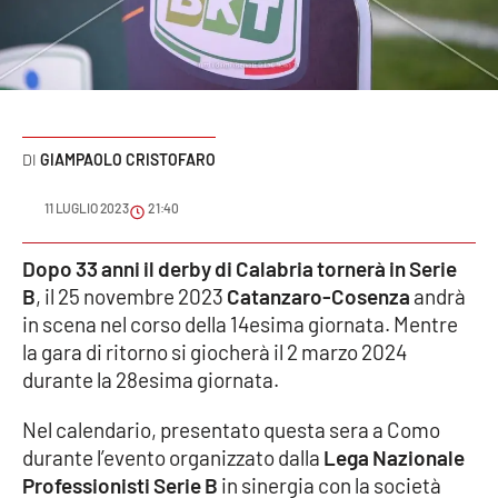
Sanità
Sport
Cultura
GIAMPAOLO CRISTOFARO
Podcast
11 LUGLIO 2023
21:40
Meteo
Dopo 33 anni il derby di Calabria tornerà in Serie
B
, il 25 novembre 2023
Catanzaro-Cosenza
andrà
Editoriali
in scena nel corso della 14esima giornata. Mentre
la gara di ritorno si giocherà il 2 marzo 2024
durante la 28esima giornata.
VIDEO
Nel calendario, presentato questa sera a Como
Ambiente
durante l’evento organizzato dalla
Lega Nazionale
Professionisti Serie B
in sinergia con la società
Cronaca