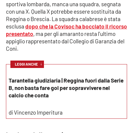
sportiva lombarda, manca una squadra, segnata
con una X. Quella X potrebbe essere sostituita da
Cultura
Reggina o Brescia. La squadra calabrese è stata
esclusa
dopo che la Covisoc ha bocciato il ricorso
Economia e Lavoro
presentato
, ma per gli amaranto resta l’ultimo
appiglio rappresentato dal Collegio di Garanzia del
Politica
Coni.
Sanità
↓
LEGGI ANCHE
Società
Tarantella giudiziaria | Reggina fuori dalla Serie
B, non basta fare gol per sopravvivere nel
Sport
calcio che conta
RUBRICHE
di Vincenzo Imperitura
Good Morning Vietnam