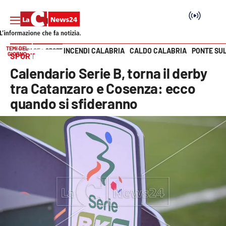
TEMI DEL
INCENDI CALABRIA
CALDO CALABRIA
PONTE SU
HOME PAGE
SPORT
GIORNO
SPORT
Vai
Calendario Serie B, torna il derby
SEZIONI
tra Catanzaro e Cosenza: ecco
quando si sfideranno
Cronaca
Politica
Attualità
Economia e lavoro
Italia Mondo