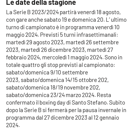
Le date della stagione
Parchi Marini Calabria
La Serie B 2023/2024 partirà venerdì 18 agosto,
con gare anche sabato 19 e domenica 20. L’ ultimo
Leggendo Alvaro insieme
turno di campionato è in programma venerdì 10
maggio 2024. Previsti 5 turni infrasettimanali:
Imprese Di Calabria
martedì 29 agosto 2023, martedì 26 settembre
2023, martedì 26 dicembre 2023, martedì 27
Le perfidie di Antonella Grippo
febbraio 2024, mercoledì 1 maggio 2024. Sono in
totale quattro gli stop previsti al campionato:
Venti di comunicazione
sabato/domenica 9/10 settembre
2023, sabato/domenica 14/15 ottobre 202,
sabato/domenica 18/19 novembre 202,
STREAMING
sabato/domenica 23/24 marzo 2024. Resta
confermato il boxing day di Santo Stefano. Subito
LaC TV
dopo la Serie B si fermerà per la pausa invernale in
programma dal 27 dicembre 2023 al 12 gennaio
LaC Network
2024.
LaC OnAir