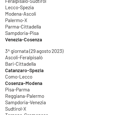
Feralpisalò-Sudtirol
PROGETTI
SPECIALI
Lecco-Spezia
Buona Sanità Calabria
Modena-Ascoli
Palermo-X
Parma-Cittadella
LA
Sampdoria-Pisa
CALABRIAVISIONE
Venezia-Cosenza
Destinazioni
3^ giornata (29 agosto 2023)
Ascoli-Feralpisalò
Eventi
Bari-Cittadella
Catanzaro-Spezia
Food
Como-Lecco
Cosenza-Modena
Storie
Pisa-Parma
Reggiana-Palermo
Sampdoria-Venezia
LAC
NETWORK
Sudtirol-X