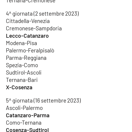
Ternana-Cremonese
Lacplay.it
4^ giornata (2 settembre 2023)
Lactv.it
Cittadella-Venezia
Cremonese-Sampdoria
Laconair.it
Lecco-Catanzaro
Modena-Pisa
Lacitymag.it
Palermo-Feralpisalò
Parma-Reggiana
Lacapitalenews.it
Spezia-Como
Sudtirol-Ascoli
Ilreggino.it
Ternana-Bari
X-Cosenza
Cosenzachannel.it
5^ giornata (16 settembre 2023)
Ilvibonese.it
Ascoli-Palermo
Catanzaro-Parma
Catanzarochannel.it
Como-Ternana
Cosenza-Sudtirol