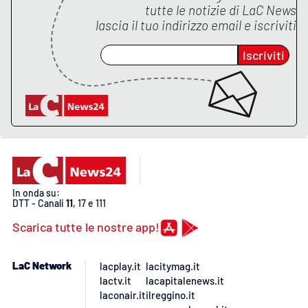
tutte le notizie di
LaC News
lascia il tuo indirizzo email e iscriviti
Iscriviti
In onda su:
DTT - Canali
11
, 17 e 111
Scarica tutte le nostre app!
LaC Network
lacplay.it
lacitymag.it
lactv.it
lacapitalenews.it
laconair.it
ilreggino.it