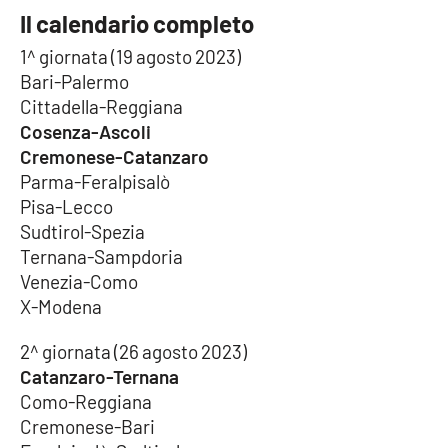
Il calendario completo
1^ giornata (19 agosto 2023)
EDIZIONI
LOCALI
Bari-Palermo
Cittadella-Reggiana
Catanzaro
Cosenza-Ascoli
Cremonese-Catanzaro
Crotone
Parma-Feralpisalò
Pisa-Lecco
Vibo Valentia
Sudtirol-Spezia
Ternana-Sampdoria
Reggio Calabria
Venezia-Como
X-Modena
Cosenza
2^ giornata (26 agosto 2023)
Lamezia Terme
Catanzaro-Ternana
Como-Reggiana
Cremonese-Bari