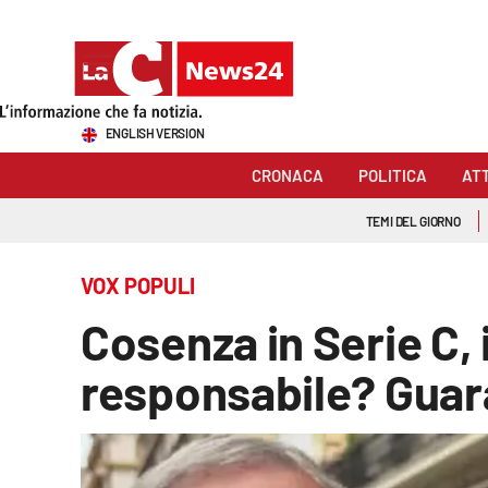
Sezioni
ENGLISH VERSION
Cronaca
CRONACA
POLITICA
AT
Politica
TEMI DEL GIORNO
Attualità
VOX POPULI
Economia e lavoro
Cosenza in Serie C, 
Italia Mondo
responsabile? Guar
Sanità
Sport