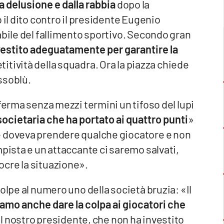
la delusione e dalla rabbia
dopo la
 il dito contro il presidente Eugenio
abile del fallimento sportivo. Secondo gran
nvestito adeguatamente per garantire la
tività della squadra. Ora la piazza chiede
ossoblù.
ferma senza mezzi termini un tifoso del lupi
societaria che ha portato ai quattro punti
»
e doveva prendere qualche giocatore e non
mpista e un attaccante ci saremo salvati,
ocre la situazione».
olpe al numero uno della società bruzia: «Il
amo anche dare la colpa ai giocatori che
el nostro presidente, che non ha investito