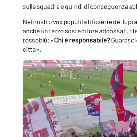
sulla squadra e quindi di conseguenza a
Reggio Calabria
Nel nostro vox populi la tifoserie dei lu
Cosenza
anche un terzo sostenitore addossa tutte 
rossoblù: «
Chi è responsabile?
Guarascio
Lamezia Terme
città».
Progetti
speciali
Buona Sanità Calabria
La
Calabriavisione
Destinazioni
Eventi