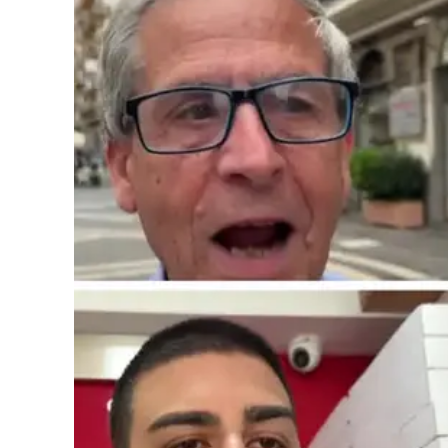
Cultura
Podcast
Meteo
Editoriali
Video
Ambiente
Cronaca
Cultura
Economia e Lavoro