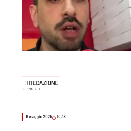
Politica
Sanità
Società
Sport
Rubriche
Good Morning Vietnam
REDAZIONE
Parchi Marini Calabria
GIORNALISTA
Leggendo Alvaro insieme
Imprese Di Calabria
6 maggio 2025
14:18
Le perfidie di Antonella Grippo