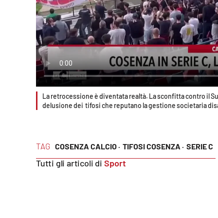
Food
Storie
LaC
Network
Lacplay.it
La retrocessione è diventata realtà. La sconfitta contro il Sud
delusione dei tifosi che reputano la gestione societaria di
Lactv.it
Laconair.it
TAG
COSENZA CALCIO ·
TIFOSI COSENZA ·
SERIE C
Lacitymag.it
Tutti gli articoli di
Sport
Lacapitalenews.it
Ilreggino.it