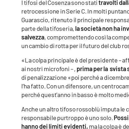
I tifosi del Cosenza sono stati
travolti dal
retrocessione in Serie C. In molti puntano
Venti di comunicazione
Guarascio, ritenuto il principale respons
parte della tifoseria,
la società non ha i
Streaming
salvezza
, compromettendo così la competi
LaC TV
un cambio di rotta per il futuro del club r
LaC Network
«La colpa principale è del presidente – af
LaC OnAir
ai nostri microfoni – ,
prima per la svista 
di penalizzazione «poi perché a dicembr
Edizioni
l’ha fatto. Con un difensore, un centroca
locali
perché quest'anno in basso è molto medi
Catanzaro
Anche un altro tifoso rossoblù imputa le c
Crotone
responsabile purtroppo è uno solo.
Possi
hanno dei limiti evidenti,
ma la colpa è d
Vibo Valentia