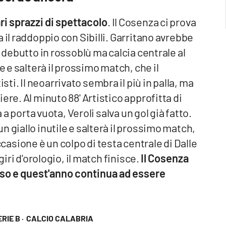
ri sprazzi di spettacolo
. Il Cosenza ci prova
 il raddoppio con Sibilli. Garritano avrebbe
o debutto in rossoblù ma calcia centrale al
e e salterà il prossimo match, che il
i. Il neoarrivato sembra il più in palla, ma
ere. Al minuto 88' Artistico approfitta di
 a porta vuota, Veroli salva un gol già fatto.
 giallo inutile e salterà il prossimo match,
sione è un colpo di testa centrale di Dalle
giri d'orologio, il match finisce.
Il Cosenza
sso e quest'anno continua ad essere
RIE B ·
CALCIO CALABRIA