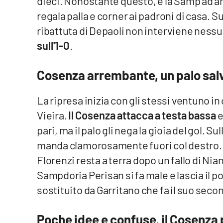
dieci. Nonostante questo, è la Samp ad an
Food
regala palla e corner ai padroni di casa. S
ribattuta di Depaoli non interviene nessuno
Storie
sull'1-0
.
LaC
Network
Cosenza arrembante, un palo sal
Lacplay.it
La ripresa inizia con gli stessi ventuno in
Lactv.it
Vieira.
Il Cosenza attacca a testa bassa
e
pari, ma il palo gli nega la gioia del gol. Su
Laconair.it
manda clamorosamente fuori col destro. Pi
Florenzi resta a terra dopo un fallo di Nian
Lacitymag.it
Sampdoria Perisan si fa male e lascia il 
Lacapitalenews.it
sostituito da Garritano che fa il suo seco
Ilreggino.it
Poche idee e confuse, il Cosenza