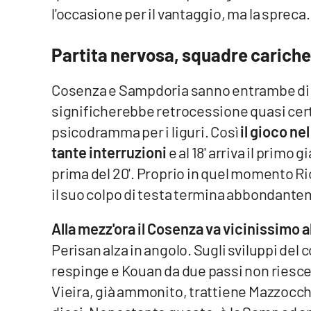
l'occasione per il vantaggio, ma la spreca.
Reggio Calabria
Partita nervosa, squadre cariche
Cosenza
Cosenza e Sampdoria sanno entrambe di 
Lamezia Terme
significherebbe retrocessione quasi cert
psicodramma per i liguri. Così
il gioco n
Progetti
tante interruzioni
e al 18' arriva il primo 
speciali
prima del 20'. Proprio in quel momento Ri
Buona Sanità Calabria
il suo colpo di testa termina abbondante
La
Alla mezz'ora il Cosenza va vicinissimo a
Calabriavisione
Perisan alza in angolo. Sugli sviluppi del
Destinazioni
respinge e Kouan da due passi non riesce
Vieira, già ammonito, trattiene Mazzocch
Eventi