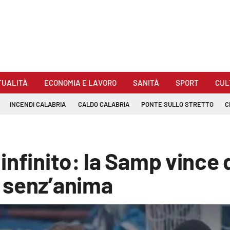
TUALITÀ
ECONOMIA E LAVORO
SANITÀ
SPORT
CUL
INCENDI CALABRIA
CALDO CALABRIA
PONTE SULLO STRETTO
C
infinito: la Samp vince 
 senz’anima