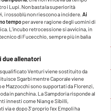
ro i Lupi. Non basta la superiorità
, i rossoblù non riescono a incidere.
Ai
rimo tempo
per avere ragione degli uomini di
fica. L'incubo retrocessione si avvicina, in
 tecnico di Fucecchio, sempre più in balìa
 due allenatori
 squalificato Venturi viene sostituito da
stituisce Sgarbi mentre Caporale viene
co e Mazzocchi sono supportati da Florenzi,
moda in panchina. La Sampdoria risponde al
i innesti come Niang e Sibilli,
i via e dopo 3' proprio l'ex Empoli ha