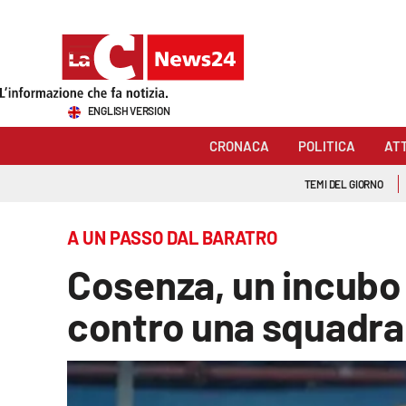
Sezioni
ENGLISH VERSION
Cronaca
CRONACA
POLITICA
AT
Politica
TEMI DEL GIORNO
Attualità
A UN PASSO DAL BARATRO
Economia e lavoro
Cosenza, un incubo 
Italia Mondo
contro una squadra
Sanità
Sport