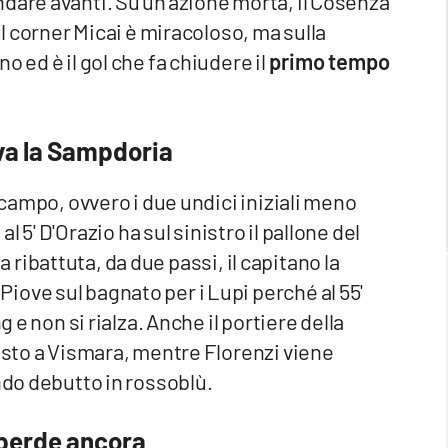
dare avanti. Su un'azione morta, il Cosenza
ul corner Micai è miracoloso, ma sulla
 ed è il gol che fa chiudere il
primo tempo
va la Sampdoria
 campo, ovvero i due undici iniziali meno
 al 5' D'Orazio ha sul sinistro il pallone del
lla ribattuta, da due passi, il capitano la
ove sul bagnato per i Lupi perché al 55'
g e non si rialza. Anche il portiere della
posto a Vismara, mentre Florenzi viene
ndo debutto in rossoblù.
 perde ancora