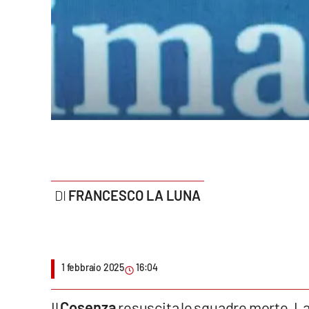
Politica
Sanità
Società
Sport
Rubriche
Good Morning Vietnam
FRANCESCO LA LUNA
Parchi Marini Calabria
Leggendo Alvaro insieme
1 febbraio 2025
16:04
Imprese Di Calabria
Le perfidie di Antonella Grippo
Il
Cosenza
resuscita le squadre morte. L