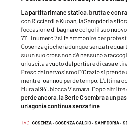
Cosenzachannel.it
La partita rimane statica, brutta e con ra
Ilvibonese.it
con Ricciardi e Kuoan, la Sampdoria sfiora
l'occasione di bagnare col gol il suo nuov
Catanzarochannel.it
71'. Il numero 7 si fa ammonire per protest
Cosenza giocherà dunque senza trequartist
App
su un suo cross non c'è nessuno a raccogli
Android
un'uscita a vuoto del portiere di casa e tira
Preso dal nervosismo D'Orazio si prende un
Apple
mentre Ioannou perde tempo. L'ultima occa
Mura al 94', blocca Vismara. Dopo altri tre 
perde ancora, la Serie C sembra a un pa
Vai
un'agonia continua senza fine
.
TAG
COSENZA ·
COSENZA CALCIO ·
SAMPDORIA ·
SE