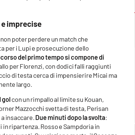
 e imprecise
non poter perdere un match che
a per i Lupi e prosecuzione dello
el corso del primo tempo si compone di
giallo per Florenzi, con dodici falli raggiunti
ccio di testa cerca di impensierire Micai ma
mente largo.
l gol
con un rimpallo al limite su Kouan,
 corner Mazzocchi svetta di testa, Perisan
 a insaccare.
Due minuti dopo la svolta
:
i in ripartenza. Rosso e Sampdoria in