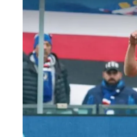
Cultura
Podcast
Meteo
Editoriali
Video
Ambiente
Cronaca
Cultura
Economia e Lavoro