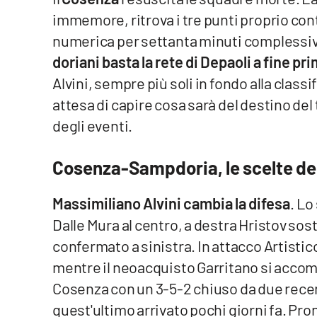
immemore, ritrova i tre punti proprio cont
Venti di comunicazione
numerica per settanta minuti complessivi
doriani basta la rete di Depaoli a fine p
Streaming
Alvini, sempre più soli in fondo alla classi
LaC TV
attesa di capire cosa sarà del destino del
degli eventi.
LaC Network
Cosenza-Sampdoria, le scelte dei
LaC OnAir
Massimiliano Alvini cambia la difesa
. Lo
Edizioni
locali
Dalle Mura al centro, a destra Hristov so
confermato a sinistra. In attacco Artisti
Catanzaro
mentre il neoacquisto Garritano si acco
Crotone
Cosenza con un 3-5-2 chiuso da due recent
quest'ultimo arrivato pochi giorni fa. Pront
Vibo Valentia