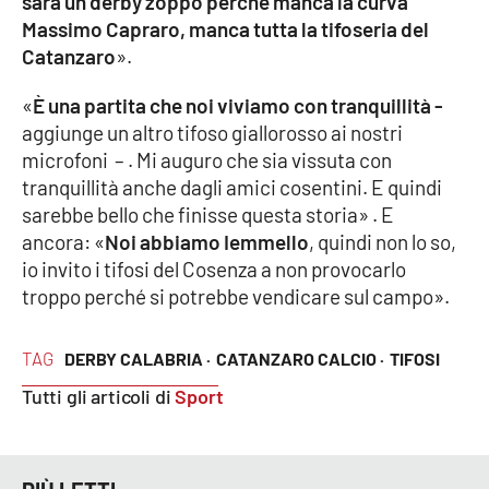
sarà un derby zoppo perché manca la curva
Massimo Capraro, manca tutta la tifoseria del
Catanzaro
».
EDIZIONI
LOCALI
«
È una partita che noi viviamo con tranquillità -
Catanzaro
aggiunge un altro tifoso giallorosso ai nostri
microfoni – . Mi auguro che sia vissuta con
tranquillità anche dagli amici cosentini. E quindi
Crotone
sarebbe bello che finisse questa storia» . E
ancora: «
Noi abbiamo Iemmello
, quindi non lo so,
Vibo Valentia
io invito i tifosi del Cosenza a non provocarlo
troppo perché si potrebbe vendicare sul campo».
Reggio Calabria
Cosenza
TAG
DERBY CALABRIA ·
CATANZARO CALCIO ·
TIFOSI
Tutti gli articoli di
Sport
Lamezia Terme