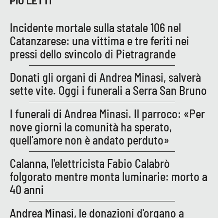
PIÙ LETTI
PROGETTI
SPECIALI
Buona Sanità Calabria
Incidente mortale sulla statale 106 nel
Catanzarese: una vittima e tre feriti nei
pressi dello svincolo di Pietragrande
LA
CALABRIAVISIONE
Donati gli organi di Andrea Minasi, salverà
Destinazioni
sette vite. Oggi i funerali a Serra San Bruno
Eventi
I funerali di Andrea Minasi. Il parroco: «Per
nove giorni la comunità ha sperato,
Food
quell’amore non è andato perduto»
Storie
Calanna, l'elettricista Fabio Calabrò
folgorato mentre monta luminarie: morto a
40 anni
LAC
NETWORK
Andrea Minasi, le donazioni d'organo a