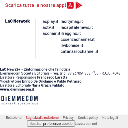
Scarica tutte le nostre app!
APP
LaC Network
lacplay.it
lacitymag.it
Android
lactv.it
lacapitalenews.it
laconair.it
ilreggino.it
Apple
cosenzachannel.it
ilvibonese.it
catanzarochannel.it
LaC News24 - L’informazione che fa notizia
Diemmecom Società Editoriale - reg. trib. VV 23/05/1989 n°68 - R.O.C. 4049
Direttore Responsabile
Francesco Laratta
Vicedirettore
Enrico De Girolamo
e
Pablo Petrasso
Direttore Editoriale
Maria Grazia Falduto
www.diemmecom.it
Redazione
Segnala alla redazione
Privacy
Cookie policy
Note legali
Gestisci preferenze cookie
Lavora con noi