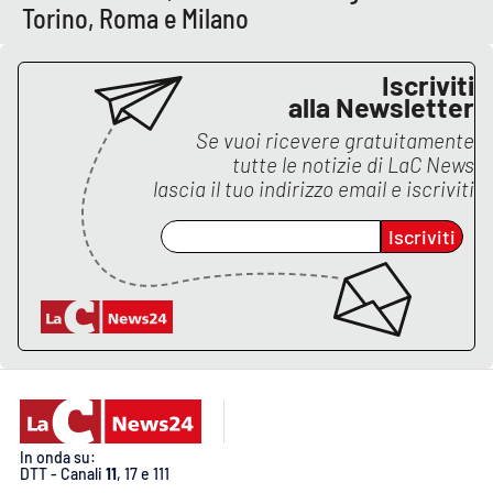
Lacplay.it
Torino, Roma e Milano
Lactv.it
Iscriviti
alla Newsletter
Laconair.it
Se vuoi ricevere gratuitamente
tutte le notizie di
LaC News
Lacitymag.it
lascia il tuo indirizzo email e iscriviti
Lacapitalenews.it
Iscriviti
Ilreggino.it
Cosenzachannel.it
Ilvibonese.it
Catanzarochannel.it
In onda su:
DTT - Canali
11
, 17 e 111