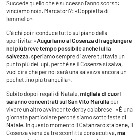
Succede quello che è successo l'anno scorso:
Parchi Marini Calabria
vinciamo noi». Marcatori?: «Doppietta di
Iemmello»
Leggendo Alvaro insieme
C’è chi poi riconduce tutto sul piano della
Imprese Di Calabria
sportività: «
Auguriamo al Cosenza di raggiungere
nel più breve tempo possibile anche lui la
Le perfidie di Antonella Grippo
salvezza,
speriamo sempre di avere tuttavia un
punto più dei lupi, perché se il Cosenza si salva,
Venti di comunicazione
vuol dire che per noi sarà una salvezza ancora un
pochettino più tranquilla».
Subito dopo i regali di Natale,
migliaia di cuori
STREAMING
saranno concentrati sul San Vito Marulla
per
LaC TV
vivere un altro avvincente derby calabrese. «È una
giornata particolare perché siamo sotto feste di
LaC Network
Natale. In questo momento il Catanzaro sta bene, il
Cosenza viene da tre sconfitte consecutive,
ma
LaC OnAir