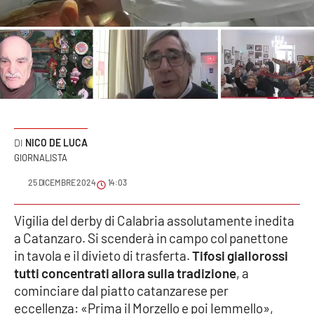
Sanità
Sport
Cultura
Podcast
NICO DE LUCA
Meteo
GIORNALISTA
25 DICEMBRE 2024
14:03
Editoriali
Vigilia del derby di Calabria assolutamente inedita
a Catanzaro. Si scenderà in campo col panettone
VIDEO
in tavola e il divieto di trasferta.
Tifosi giallorossi
tutti concentrati allora sulla tradizione
, a
Ambiente
cominciare dal piatto catanzarese per
eccellenza: «Prima il Morzello e poi Iemmello»,
Cronaca