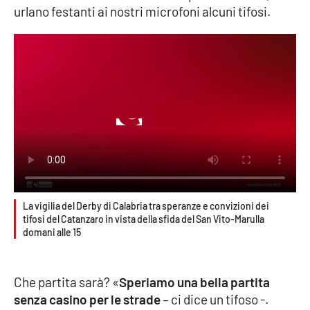
urlano festanti ai nostri microfoni alcuni tifosi.
Cultura
Economia e Lavoro
Politica
Sanità
Società
Sport
La vigilia del Derby di Calabria tra speranze e convizioni dei
tifosi del Catanzaro in vista della sfida del San Vito-Marulla
domani alle 15
RUBRICHE
Che partita sarà? «
Speriamo una bella partita
Good Morning Vietnam
senza casino per le strade
– ci dice un tifoso -.