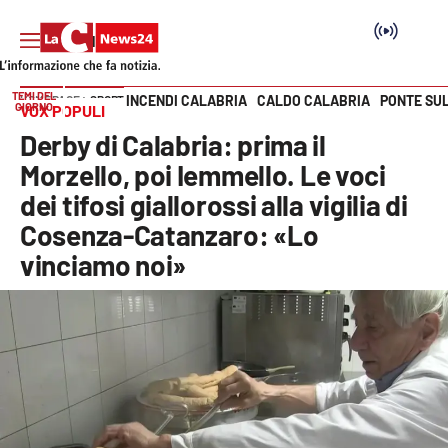
TEMI DEL
INCENDI CALABRIA
CALDO CALABRIA
PONTE SU
HOME PAGE
SPORT
GIORNO
VOX POPULI
Vai
Derby di Calabria: prima il
SEZIONI
Morzello, poi Iemmello. Le voci
dei tifosi giallorossi alla vigilia di
Cronaca
Cosenza-Catanzaro: «Lo
vinciamo noi»
Politica
Attualità
Economia e lavoro
Italia Mondo