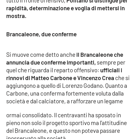
tutto il fronte offensivo,
Politano si distingue per
Parchi Marini Calabria
rapidità, determinazione e voglia di mettersi in
mostra.
Leggendo Alvaro insieme
Brancaleone, due conferme
Imprese Di Calabria
Le perfidie di Antonella Grippo
Si muove come detto anche
il Brancaleone che
annuncia due conferme importanti,
sempre per
Venti di comunicazione
quel che riguarda il reparto offensivo:
ufficiali i
rinnovi di Matteo Carbone e Vincenzo Crea
che si
aggiungono a quello di Lorenzo Godano. Quanto a
Carbone, una conferma fortemente voluta dalla
STREAMING
società e dal calciatore, a rafforzare un legame
LaC TV
ormai consolidato. Il centravanti ha sposato in
LaC Network
pieno non solo il progetto sportivo ma l’attitudine
del Brancaleone, e questo non poteva passare
inosservato alla società.
LaC OnAir