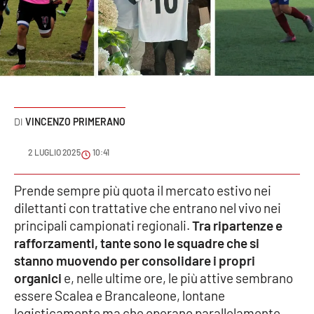
Sanità
Sport
Cultura
Podcast
VINCENZO PRIMERANO
Meteo
2 LUGLIO 2025
10:41
Editoriali
Prende sempre più quota il mercato estivo nei
dilettanti con trattative che entrano nel vivo nei
principali campionati regionali.
Tra ripartenze e
rafforzamenti, tante sono le squadre che si
VIDEO
stanno muovendo per consolidare i propri
Ambiente
organici
e, nelle ultime ore, le più attive sembrano
essere Scalea e Brancaleone, lontane
Cronaca
logisticamente ma che operano parallelamente