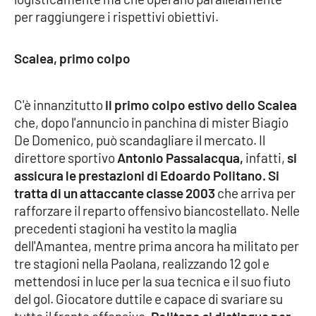
per raggiungere i rispettivi obiettivi.
Cultura
Scalea, primo colpo
Economia e Lavoro
Politica
C'è innanzitutto
il primo colpo estivo dello Scalea
che, dopo l'annuncio in panchina di mister Biagio
Sanità
De Domenico, può scandagliare il mercato. Il
direttore sportivo
Antonio Passalacqua,
infatti,
si
Società
assicura le prestazioni di Edoardo Politano. Si
tratta di un attaccante classe 2003
che arriva per
rafforzare il reparto offensivo biancostellato. Nelle
Sport
precedenti stagioni ha vestito la maglia
dell'Amantea, mentre prima ancora ha militato per
tre stagioni nella Paolana, realizzando 12 gol e
RUBRICHE
mettendosi in luce per la sua tecnica e il suo fiuto
Good Morning Vietnam
del gol. Giocatore duttile e capace di svariare su