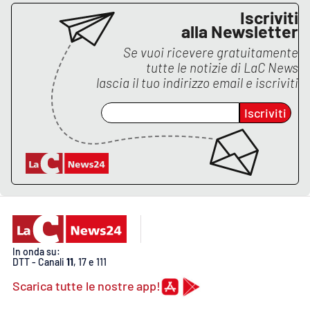
Lacplay.it
Iscriviti
alla Newsletter
Lactv.it
Se vuoi ricevere gratuitamente
tutte le notizie di
LaC News
Laconair.it
lascia il tuo indirizzo email e iscriviti
Lacitymag.it
Iscriviti
Lacapitalenews.it
Ilreggino.it
Cosenzachannel.it
Ilvibonese.it
In onda su:
DTT - Canali
11
, 17 e 111
Scarica tutte le nostre app!
Catanzarochannel.it