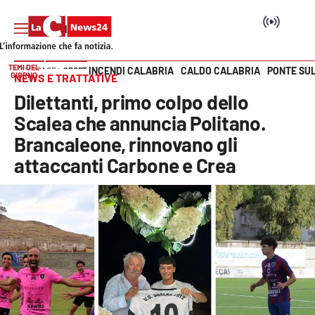
TEMI DEL
INCENDI CALABRIA
CALDO CALABRIA
PONTE SU
HOME PAGE
SPORT
GIORNO
NEWS E TRATTATIVE
Vai
Dilettanti, primo colpo dello
SEZIONI
Scalea che annuncia Politano.
Brancaleone, rinnovano gli
Cronaca
attaccanti Carbone e Crea
Politica
Attualità
Economia e lavoro
Italia Mondo