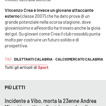
Vincenzo Crea è invece un giovane attaccante
esterno
(classe 2007) che ha dato prova di un
EDIZIONI
LOCALI
grande potenziale nella scorsa stagione, dove
giovanissimo e all'esordio ha trovato anche la gioia
Catanzaro
del gol. Su giovani come Crea il club rossoblù punta
molto per costruire un futuro solido e di
Crotone
prospettiva.
Vibo Valentia
TAG
DILETTANTI CALABRIA ·
CALCIOMERCATO CALABRIA
Reggio Calabria
Tutti gli articoli di
Sport
Cosenza
PIÙ LETTI
Lamezia Terme
Incidente a Vibo, morta la 23enne Andrea