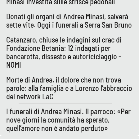
Minasi investita sulle strisce pedonali
PROGETTI
SPECIALI
Donati gli organi di Andrea Minasi, salverà
Buona Sanità Calabria
sette vite. Oggi i funerali a Serra San Bruno
Catanzaro, chiuse le indagini sul crac di
LA
CALABRIAVISIONE
Fondazione Betania: 12 indagati per
Destinazioni
bancarotta, dissesto e autoriciclaggio -
NOMI
Eventi
Morte di Andrea, il dolore che non trova
Food
parole: alla famiglia e a Lorenzo l’abbraccio
del network LaC
Storie
I funerali di Andrea Minasi. Il parroco: «Per
nove giorni la comunità ha sperato,
LAC
quell’amore non è andato perduto»
NETWORK