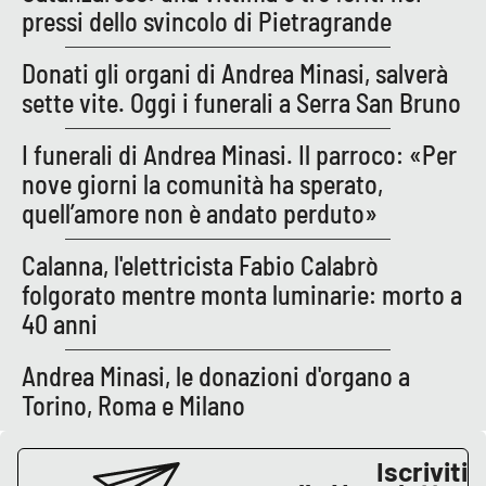
pressi dello svincolo di Pietragrande
Donati gli organi di Andrea Minasi, salverà
EDIZIONI
LOCALI
sette vite. Oggi i funerali a Serra San Bruno
Catanzaro
I funerali di Andrea Minasi. Il parroco: «Per
nove giorni la comunità ha sperato,
Crotone
quell’amore non è andato perduto»
Vibo Valentia
Calanna, l'elettricista Fabio Calabrò
folgorato mentre monta luminarie: morto a
Reggio Calabria
40 anni
Cosenza
Andrea Minasi, le donazioni d'organo a
Torino, Roma e Milano
Lamezia Terme
Iscriviti