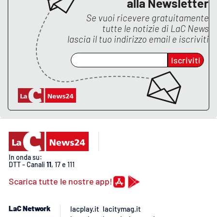
alla Newsletter
PROGETTI
SPECIALI
Se vuoi ricevere gratuitamente
Buona Sanità Calabria
tutte le notizie di
LaC News
lascia il tuo indirizzo email e iscriviti
Iscriviti
LA
CALABRIAVISIONE
Destinazioni
Eventi
Food
In onda su:
Storie
DTT - Canali
11
, 17 e 111
Scarica tutte le nostre app!
LAC
NETWORK
LaC Network
lacplay.it
lacitymag.it