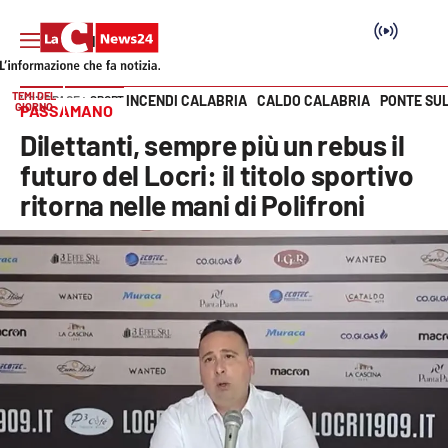
TEMI DEL
INCENDI CALABRIA
CALDO CALABRIA
PONTE SU
HOME PAGE
SPORT
GIORNO
PASSAMANO
Vai
Dilettanti, sempre più un rebus il
SEZIONI
futuro del Locri: il titolo sportivo
ritorna nelle mani di Polifroni
Cronaca
Politica
Attualità
Economia e lavoro
Italia Mondo