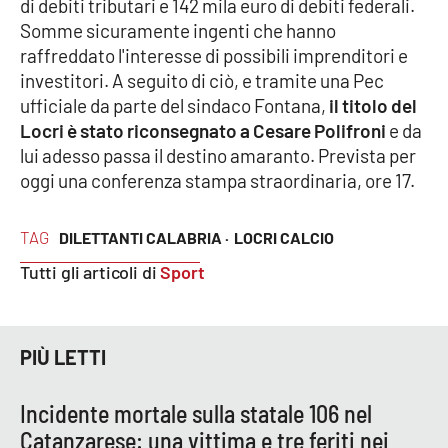
di debiti tributari e 142 mila euro di debiti federali.
Parchi Marini Calabria
Somme sicuramente ingenti che hanno
raffreddato l'interesse di possibili imprenditori e
Leggendo Alvaro insieme
investitori. A seguito di ciò, e tramite una Pec
ufficiale da parte del sindaco Fontana,
il titolo del
Imprese Di Calabria
Locri è stato riconsegnato a Cesare Polifroni
e da
lui adesso passa il destino amaranto. Prevista per
Le perfidie di Antonella Grippo
oggi una conferenza stampa straordinaria, ore 17.
Venti di comunicazione
TAG
DILETTANTI CALABRIA ·
LOCRI CALCIO
Tutti gli articoli di
Sport
STREAMING
LaC TV
PIÙ LETTI
LaC Network
Incidente mortale sulla statale 106 nel
Catanzarese: una vittima e tre feriti nei
LaC OnAir