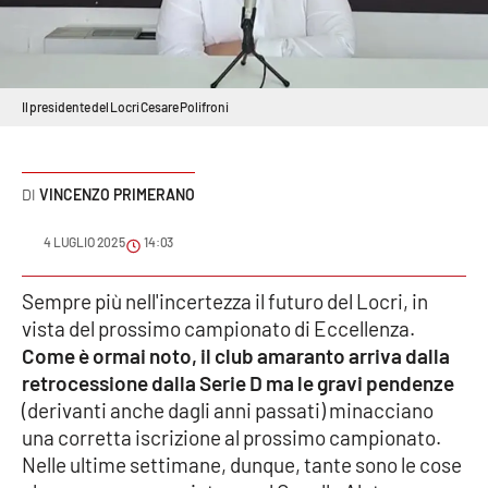
Sanità
Sport
Il presidente del Locri Cesare Polifroni
Cultura
Podcast
VINCENZO PRIMERANO
Meteo
4 LUGLIO 2025
14:03
Editoriali
Sempre più nell'incertezza il futuro del Locri, in
vista del prossimo campionato di Eccellenza.
Come è ormai noto, il club amaranto arriva dalla
VIDEO
retrocessione dalla Serie D ma le gravi pendenze
(derivanti anche dagli anni passati) minacciano
Ambiente
una corretta iscrizione al prossimo campionato.
Nelle ultime settimane, dunque, tante sono le cose
Cronaca