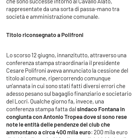
che sono successe intorno al Cavallo Alato,
rappresentate da una sorta di passa-mano tra
Cultura
società e amministrazione comunale.
Economia e Lavoro
Titolo riconsegnato a Polifroni
Politica
Lo scorso 12 giugno, innanzitutto, attraverso una
Sanità
conferenza stampa straordinaria il presidente
Cesare Polifroni aveva annunciato la cessione del
Società
titolo al comune, ripercorrendo comunque
un'annata in cui sono stati fatti diversi errori che
Sport
adesso pesano sul bagaglio finanziario e societario
del Locri. Qualche giorno fa, invece, una
conferenza stampa fatta dal
sindaco Fontana in
RUBRICHE
congiunta con Antonio Tropea dove si sono rese
note le entità delle pendenze del club che
Good Morning Vietnam
ammontano a circa 400 mila euro
: 200 mila euro