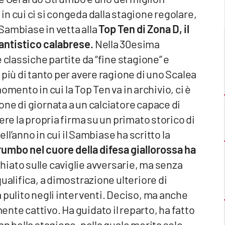
n cui ci si congeda dalla stagione regolare,
 Sambiase in vetta alla
Top Ten di Zona D, il
tantistico calabrese.
Nella 30esima
 classiche partite da “fine stagione” e
più di tanto per avere ragione di uno Scalea
momento in cui la Top Ten va in archivio, ci è
ne di giornata a un calciatore capace di
ere la propria firma su un primato storico di
ell’anno in cui il Sambiase ha scritto la
umbo nel cuore della difesa giallorossa ha
hiato sulle caviglie avversarie, ma senza
ualifica, a dimostrazione ulteriore di
 pulito negli interventi. Deciso, ma anche
te cattivo. Ha guidato il reparto, ha fatto
n bella stagione, nella quale merita solo