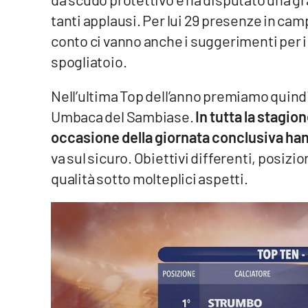
tanti applausi. Per lui 29 presenze in camp
Reggio Calabria
conto ci vanno anche i suggerimenti per i
spogliatoio.
Cosenza
Nell’ultima Top dell’anno premiamo quindi 
Lamezia Terme
Umbaca del Sambiase.
In tutta la stagio
occasione della giornata conclusiva han
Progetti
speciali
va sul sicuro. Obiettivi differenti, posizi
Buona Sanità Calabria
qualità sotto molteplici aspetti.
La
Calabriavisione
Destinazioni
Eventi