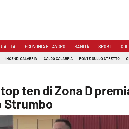
TUALITÀ
ECONOMIA E LAVORO
SANITÀ
SPORT
CUL
INCENDI CALABRIA
CALDO CALABRIA
PONTE SULLO STRETTO
C
 top ten di Zona D premia
do Strumbo