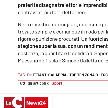
preferita disegna traiettorie imprendibil
Cosenzachannel.it
centravanti più forti del torneo.
Ilvibonese.it
Nella classifica dei migliori, ennesima p
Catanzarochannel.it
trovato sempre e comunque il modo per las
rigore o punizione procurati.
Un fuoriclas
App
stagione super la sua, con un rendiment
Android
costanza, la quantità e la solidità di Sapo
Maesano dell’Isola e Simone Galletta del
Apple
TAG
DILETTANTI CALABRIA ·
TOP TEN ZONA D ·
ECC
Tutti gli articoli di
Sport
Vai