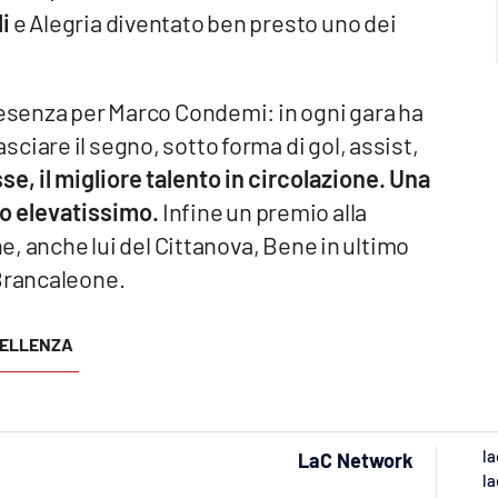
i
e Alegria diventato ben presto uno dei
resenza per Marco Condemi: in ogni gara ha
ciare il segno, sotto forma di gol, assist,
se, il migliore talento in circolazione. Una
o elevatissimo.
Infine un premio alla
ne, anche lui del Cittanova, Bene in ultimo
 Brancaleone.
ELLENZA
la
LaC Network
la