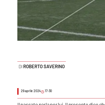
Politica
Sanità
Società
Sport
Rubriche
Good Morning Vietnam
ROBERTO SAVERINO
Parchi Marini Calabria
Leggendo Alvaro insieme
29 aprile 2024
17:30
Imprese Di Calabria
Le perfidie di Antonella Grippo
Il passato parla per lui. Il presente dice 