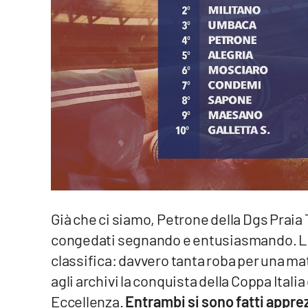
Food
Storie
LaC
Network
Lacplay.it
Lactv.it
Laconair.it
Già che ci siamo, Petrone della Dgs Praia 
Lacitymag.it
congedati segnando e entusiasmando. La 
Lacapitalenews.it
classifica: davvero tanta roba per una ma
agli archivi la conquista della Coppa Itali
Ilreggino.it
Eccellenza.
Entrambi si sono fatti appre