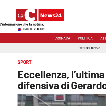
Sezioni
ENGLISH VERSION
Cronaca
CRONACA
POLITICA
AT
Politica
TEMI DEL GIORNO
Attualità
SPORT
Economia e lavoro
Eccellenza, l’ultima
Italia Mondo
difensiva di Gerar
Sanità
Sport