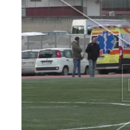
Cultura
Podcast
Meteo
Editoriali
Video
Ambiente
Cronaca
Cultura
Economia e Lavoro