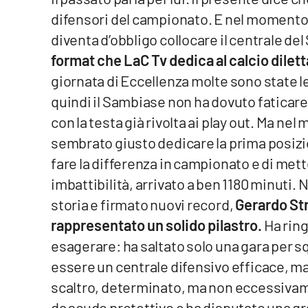
difensori del campionato. E nel momento i
Venti di comunicazione
diventa d’obbligo collocare il centrale del
format che LaC Tv dedica al calcio dilet
Streaming
giornata di Eccellenza molte sono state le
LaC TV
quindi il Sambiase non ha dovuto faticare 
con la testa già rivolta ai play out. Ma nel 
LaC Network
sembrato giusto dedicare la prima posizio
LaC OnAir
fare la differenza in campionato e di mett
imbattibilità, arrivato a ben 1180 minuti. N
storia e firmato nuovi record,
Gerardo Str
Edizioni
locali
rappresentato un solido pilastro.
Ha ring
Catanzaro
esagerare: ha saltato solo una gara per sq
essere un centrale difensivo efficace, ma
Crotone
scaltro, determinato, ma non eccessivamen
Vibo Valentia
da scudo protettivo e ha disputato una gra