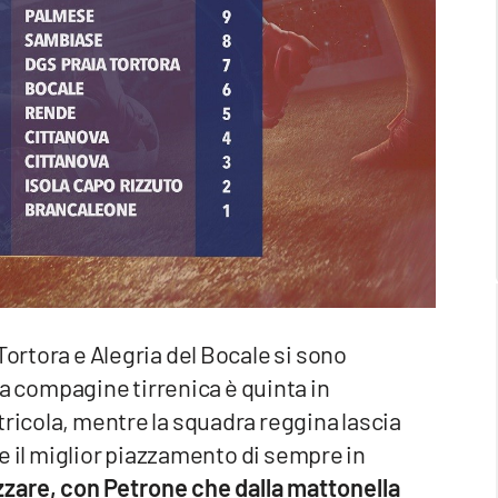
Tortora e Alegria del Bocale si sono
compagine tirrenica è quinta in
tricola, mentre la squadra reggina lascia
a e il miglior piazzamento di sempre in
zzare, con Petrone che dalla mattonella