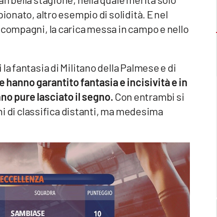
ionato, altro esempio di solidità. E nel
 compagni, la carica messa in campo e nello
la fantasia di Militano della Palmese e di
ne hanno garantito fantasia e incisività e in
no pure lasciato il segno.
Con entrambi si
oni di classifica distanti, ma medesima