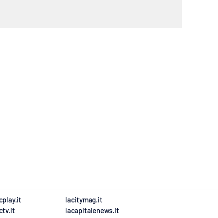
cplay.it
lacitymag.it
ctv.it
lacapitalenews.it