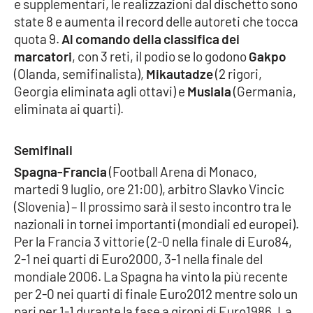
e supplementari, le realizzazioni dal dischetto sono
Parchi Marini Calabria
state 8 e aumenta il record delle autoreti che tocca
quota 9.
Al comando della classifica dei
Leggendo Alvaro insieme
marcatori
, con 3 reti, il podio se lo godono
Gakpo
(Olanda, semifinalista),
Mikautadze
(2 rigori,
Imprese Di Calabria
Georgia eliminata agli ottavi) e
Musiala
(Germania,
eliminata ai quarti).
Le perfidie di Antonella Grippo
Semifinali
Venti di comunicazione
Spagna-Francia
(Football Arena di Monaco,
martedi 9 luglio, ore 21:00), arbitro Slavko Vincic
(Slovenia) – Il prossimo sarà il sesto incontro tra le
STREAMING
nazionali in tornei importanti (mondiali ed europei).
LaC TV
Per la Francia 3 vittorie (2-0 nella finale di Euro84,
2-1 nei quarti di Euro2000, 3-1 nella finale del
LaC Network
mondiale 2006. La Spagna ha vinto la più recente
per 2-0 nei quarti di finale Euro2012 mentre solo un
pari per 1-1 durante la fase a gironi di Euro1986. La
LaC OnAir