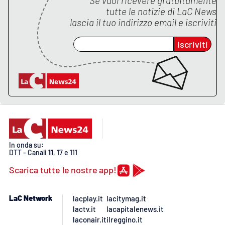
Se vuoi ricevere gratuitamente
tutte le notizie di
LaC News
APP
lascia il tuo indirizzo email e iscriviti
Android
Iscriviti
Apple
In onda su:
DTT - Canali
11
, 17 e 111
Scarica tutte le nostre app!
LaC Network
lacplay.it
lacitymag.it
lactv.it
lacapitalenews.it
laconair.it
ilreggino.it