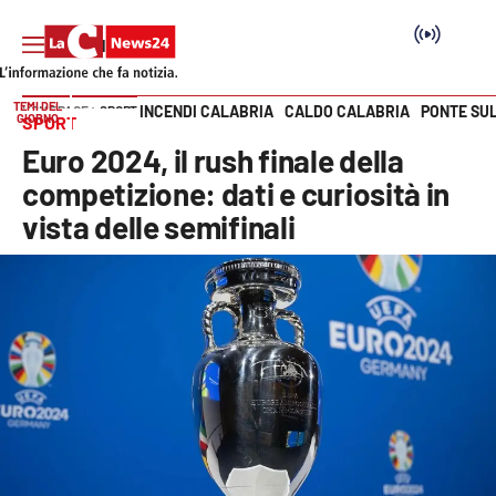
TEMI DEL
INCENDI CALABRIA
CALDO CALABRIA
PONTE SU
HOME PAGE
SPORT
GIORNO
SPORT
Vai
Euro 2024, il rush finale della
SEZIONI
competizione: dati e curiosità in
vista delle semifinali
Cronaca
Politica
Attualità
Economia e lavoro
Italia Mondo