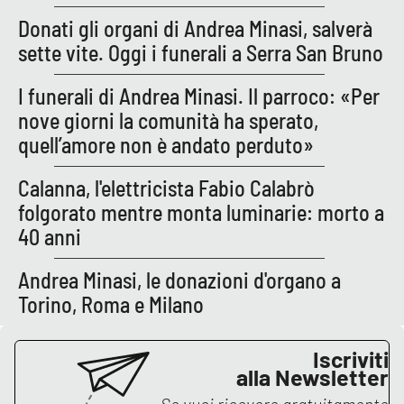
Lacplay.it
Donati gli organi di Andrea Minasi, salverà
sette vite. Oggi i funerali a Serra San Bruno
Lactv.it
I funerali di Andrea Minasi. Il parroco: «Per
Laconair.it
nove giorni la comunità ha sperato,
quell’amore non è andato perduto»
Lacitymag.it
Calanna, l'elettricista Fabio Calabrò
Lacapitalenews.it
folgorato mentre monta luminarie: morto a
40 anni
Ilreggino.it
Andrea Minasi, le donazioni d'organo a
Cosenzachannel.it
Torino, Roma e Milano
Ilvibonese.it
Iscriviti
Catanzarochannel.it
alla Newsletter