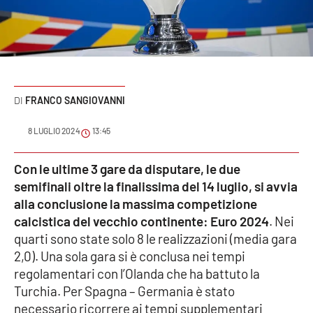
Sanità
Sport
Cultura
FRANCO SANGIOVANNI
Podcast
8 LUGLIO 2024
13:45
Meteo
Con le ultime 3 gare da disputare, le due
semifinali oltre la finalissima del 14 luglio, si avvia
Editoriali
alla conclusione la massima competizione
calcistica del vecchio continente:
Euro 2024
. Nei
quarti sono state solo 8 le realizzazioni (media gara
VIDEO
2,0). Una sola gara si è conclusa nei tempi
Ambiente
regolamentari con l’Olanda che ha battuto la
Turchia. Per Spagna – Germania è stato
Cronaca
necessario ricorrere ai tempi supplementari