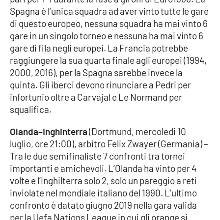
Spagna è l’unica squadra ad aver vinto tutte le gare
di questo europeo, nessuna squadra ha mai vinto 6
gare in un singolo torneo e nessuna ha mai vinto 6
EDIZIONI
LOCALI
gare di fila negli europei. La Francia potrebbe
Catanzaro
raggiungere la sua quarta finale agli europei (1994,
2000, 2016), per la Spagna sarebbe invece la
quinta. Gli iberci devono rinunciare a Pedri per
Crotone
infortunio oltre a Carvajal e Le Normand per
squalifica.
Vibo Valentia
Olanda–Inghinterra
(Dortmund, mercoledi 10
Reggio Calabria
luglio, ore 21:00), arbitro Felix Zwayer (Germania) –
Tra le due semifinaliste 7 confronti tra tornei
Cosenza
importanti e amichevoli. L’Olanda ha vinto per 4
volte e l’Inghilterra solo 2, solo un pareggio a reti
Lamezia Terme
inviolate nel mondiale italiano del 1990. L’ultimo
confronto è datato giugno 2019 nella gara valida
per la Uefa Nations League in cui gli orange si