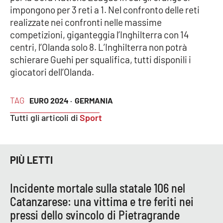
PROGETTI
SPECIALI
impongono per 3 reti a 1. Nel confronto delle reti
realizzate nei confronti nelle massime
Buona Sanità Calabria
competizioni, giganteggia l’Inghilterra con 14
centri, l’Olanda solo 8. L’Inghilterra non potrà
schierare Guehi per squalifica, tutti disponili i
LA
CALABRIAVISIONE
giocatori dell’Olanda.
Destinazioni
TAG
EURO 2024 ·
GERMANIA
Eventi
Tutti gli articoli di
Sport
Food
PIÙ LETTI
Storie
Incidente mortale sulla statale 106 nel
Catanzarese: una vittima e tre feriti nei
LAC
NETWORK
pressi dello svincolo di Pietragrande