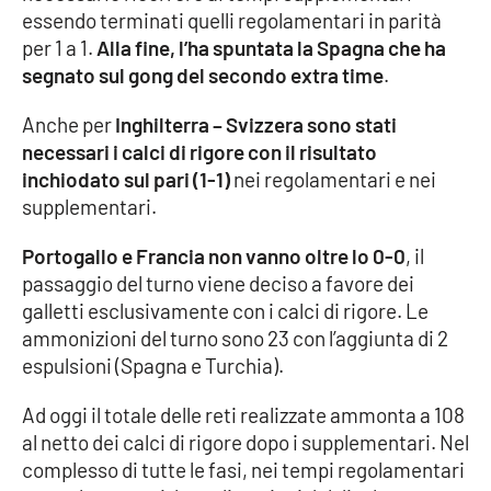
essendo terminati quelli regolamentari in parità
per 1 a 1.
Alla fine, l’ha spuntata la Spagna che ha
Cultura
segnato sul gong del secondo extra time
.
Economia e Lavoro
Anche per
Inghilterra – Svizzera sono stati
necessari i calci di rigore con il risultato
Politica
inchiodato sul pari (1-1)
nei regolamentari e nei
supplementari.
Sanità
Portogallo e Francia non vanno oltre lo 0-0
, il
Società
passaggio del turno viene deciso a favore dei
galletti esclusivamente con i calci di rigore. Le
Sport
ammonizioni del turno sono 23 con l’aggiunta di 2
espulsioni (Spagna e Turchia).
RUBRICHE
Ad oggi il totale delle reti realizzate ammonta a 108
al netto dei calci di rigore dopo i supplementari. Nel
Good Morning Vietnam
complesso di tutte le fasi, nei tempi regolamentari