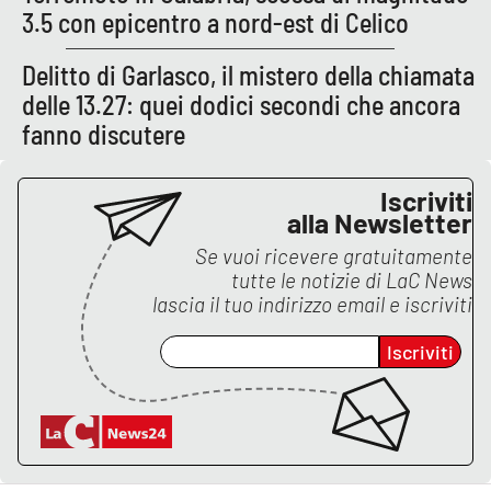
3.5 con epicentro a nord-est di Celico
Delitto di Garlasco, il mistero della chiamata
EDIZIONI
LOCALI
delle 13.27: quei dodici secondi che ancora
fanno discutere
Catanzaro
Crotone
Iscriviti
alla Newsletter
Vibo Valentia
Se vuoi ricevere gratuitamente
tutte le notizie di
LaC News
Reggio Calabria
lascia il tuo indirizzo email e iscriviti
Iscriviti
Cosenza
Lamezia Terme