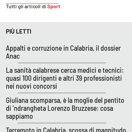
Parchi Marini Calabria
Tutti gli articoli di
Sport
Leggendo Alvaro insieme
PIÙ LETTI
Imprese Di Calabria
Appalti e corruzione in Calabria, il dossier
Le perfidie di Antonella Grippo
Anac
Venti di comunicazione
La sanità calabrese cerca medici e tecnici:
quasi 100 dirigenti e altri 39 professionisti
nei nuovi concorsi
STREAMING
Giuliana scomparsa, è la moglie del pentito
LaC TV
di ’ndrangheta Lorenzo Bruzzese: cosa
sappiamo
LaC Network
Terremoto in Calabria, scossa di magnitudo
LaC OnAir