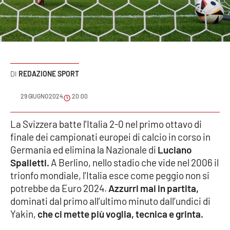
Sanità
Sport
Cultura
REDAZIONE SPORT
Podcast
29 GIUGNO 2024
20:00
Meteo
La Svizzera batte l'Italia 2-0 nel primo ottavo di
finale dei campionati europei di calcio in corso in
Editoriali
Germania ed elimina la Nazionale di
Luciano
Spalletti.
A Berlino, nello stadio che vide nel 2006 il
trionfo mondiale, l'Italia esce come peggio non si
VIDEO
potrebbe da Euro 2024.
Azzurri mai in partita,
Ambiente
dominati dal primo all’ultimo minuto dall’undici di
Yakin,
che ci mette più voglia, tecnica e grinta.
Cronaca