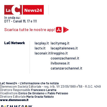
PROGETTI
SPECIALI
Buona Sanità Calabria
In onda su:
DTT - Canali
11
, 17 e 111
Scarica tutte le nostre app!
LA
CALABRIAVISIONE
Destinazioni
LaC Network
lacplay.it
lacitymag.it
lactv.it
lacapitalenews.it
laconair.it
ilreggino.it
Eventi
cosenzachannel.it
ilvibonese.it
Food
catanzarochannel.it
Storie
LaC News24 - L’informazione che fa notizia
Diemmecom Società Editoriale - reg. trib. VV 23/05/1989 n°68 - R.O.C. 4049
Direttore Responsabile
Francesco Laratta
Vicedirettore
Enrico De Girolamo
e
Pablo Petrasso
LAC
Direttore Editoriale
Maria Grazia Falduto
NETWORK
www.diemmecom.it