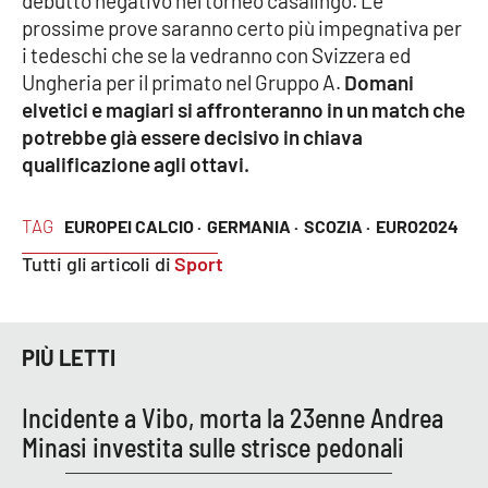
debutto negativo nel torneo casalingo. Le
Lacplay.it
prossime prove saranno certo più impegnativa per
i tedeschi che se la vedranno con Svizzera ed
Lactv.it
Ungheria per il primato nel Gruppo A.
Domani
elvetici e magiari si affronteranno in un match che
Laconair.it
potrebbe già essere decisivo in chiava
qualificazione agli ottavi.
Lacitymag.it
TAG
Lacapitalenews.it
EUROPEI CALCIO ·
GERMANIA ·
SCOZIA ·
EURO2024
Tutti gli articoli di
Sport
Ilreggino.it
Cosenzachannel.it
PIÙ LETTI
Ilvibonese.it
Incidente a Vibo, morta la 23enne Andrea
Minasi investita sulle strisce pedonali
Catanzarochannel.it