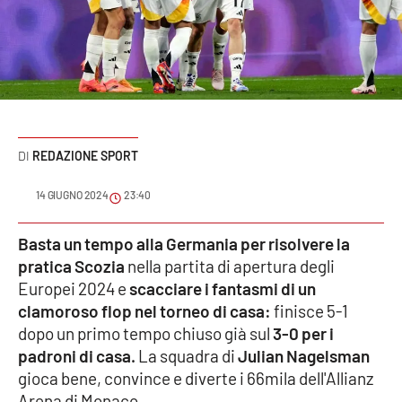
Sanità
Sport
Cultura
Podcast
REDAZIONE SPORT
Meteo
14 GIUGNO 2024
23:40
Editoriali
Basta un tempo alla Germania per risolvere la
pratica Scozia
nella partita di apertura degli
Europei 2024 e
scacciare i fantasmi di un
clamoroso flop nel torneo di casa:
finisce 5-1
VIDEO
dopo un primo tempo chiuso già sul
3-0 per i
Ambiente
padroni di casa.
La squadra di
Julian Nagelsman
gioca bene, convince e diverte i 66mila dell'Allianz
Cronaca
Arena di Monaco.