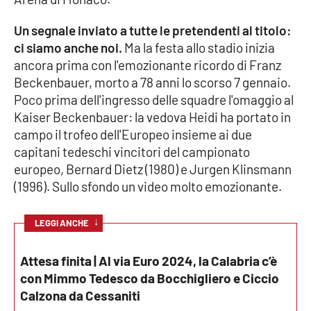
Un segnale inviato a tutte le pretendenti al titolo:
Cultura
ci siamo anche noi.
Ma la festa allo stadio inizia
ancora prima con l'emozionante ricordo di Franz
Economia e Lavoro
Beckenbauer, morto a 78 anni lo scorso 7 gennaio.
Poco prima dell'ingresso delle squadre l'omaggio al
Politica
Kaiser Beckenbauer: la vedova Heidi ha portato in
campo il trofeo dell'Europeo insieme ai due
Sanità
capitani tedeschi vincitori del campionato
europeo, Bernard Dietz (1980) e Jurgen Klinsmann
Società
(1996). Sullo sfondo un video molto emozionante.
Sport
↓
LEGGI ANCHE
RUBRICHE
Attesa finita | Al via Euro 2024, la Calabria c’è
con Mimmo Tedesco da Bocchigliero e Ciccio
Good Morning Vietnam
Calzona da Cessaniti