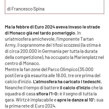
Parchi Marini Calabria
di Francesco Spina
Leggendo Alvaro insieme
Ma la febbre di Euro 2024 aveva invaso le strade
Imprese Di Calabria
di Monaco già nel tardo pomeriggio
. In
un'atmosfera amichevole, l'imponente Tartan
Le perfidie di Antonella Grippo
Army, il soprannome dei tifosi scozzesi (la stima è
di circa 200.000 in Germania per tutta la durata
Venti di comunicazione
della competizione), ha occupato la Marienplatz nel
centro di Monaco.
Mentre la fan zone del Parco Olimpico (35.000
STREAMING
posti) era già esaurita alle 18.00, tre ore prima del
calcio d'inizio.
L'atmosfera ha caricato i tedeschi.
LaC TV
Neanche il tempo di battere
il calcio d'inizio
che la
squadra di casa
sfiora l'1-0:
è il segno di tutta la
LaC Network
gara. Wirtz è implacabile e
apre le danze al 10':
sua
la prima rete di Euro 2024.
LaC OnAir