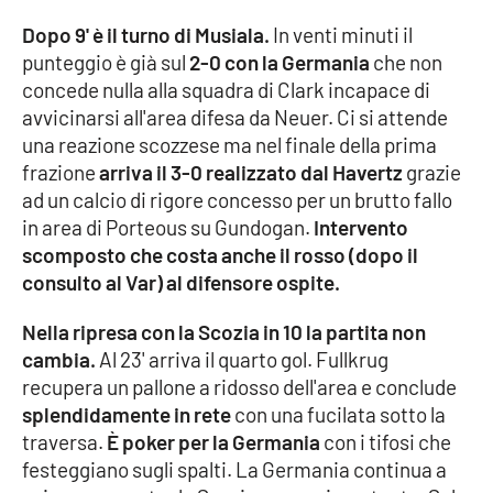
Dopo 9' è il turno di Musiala.
In venti minuti il
punteggio è già sul
2-0 con la Germania
che non
EDIZIONI
LOCALI
concede nulla alla squadra di Clark incapace di
avvicinarsi all'area difesa da Neuer. Ci si attende
Catanzaro
una reazione scozzese ma nel finale della prima
frazione
arriva il 3-0 realizzato dal Havertz
grazie
Crotone
ad un calcio di rigore concesso per un brutto fallo
in area di Porteous su Gundogan.
Intervento
Vibo Valentia
scomposto che costa anche il rosso (dopo il
consulto al Var) al difensore ospite.
Reggio Calabria
Nella ripresa con la Scozia in 10 la partita non
Cosenza
cambia.
Al 23' arriva il quarto gol. Fullkrug
recupera un pallone a ridosso dell'area e conclude
Lamezia Terme
splendidamente in rete
con una fucilata sotto la
traversa.
È poker per la Germania
con i tifosi che
festeggiano sugli spalti. La Germania continua a