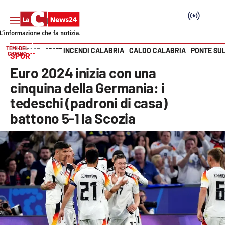
TEMI DEL
INCENDI CALABRIA
CALDO CALABRIA
PONTE SU
HOME PAGE
SPORT
GIORNO
SPORT
Vai
Euro 2024 inizia con una
SEZIONI
cinquina della Germania: i
tedeschi (padroni di casa)
Cronaca
battono 5-1 la Scozia
Politica
Attualità
Economia e lavoro
Italia Mondo