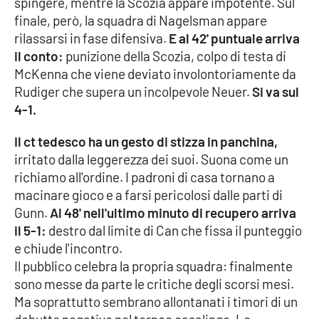
spingere, mentre la Scozia appare impotente. Sul
PROGETTI
SPECIALI
finale, però, la squadra di Nagelsman appare
Buona Sanità Calabria
rilassarsi in fase difensiva.
E al 42' puntuale arriva
il conto:
punizione della Scozia, colpo di testa di
McKenna che viene deviato involontoriamente da
LA
Rudiger che supera un incolpevole Neuer.
Si va sul
CALABRIAVISIONE
4-1.
Destinazioni
Il ct tedesco ha un gesto di stizza in panchina,
irritato dalla leggerezza dei suoi. Suona come un
Eventi
richiamo all'ordine. I padroni di casa tornano a
macinare gioco e a farsi pericolosi dalle parti di
Food
Gunn.
Al 48' nell'ultimo minuto di recupero arriva
il 5-1:
destro dal limite di Can che fissa il punteggio
Storie
e chiude l'incontro.
Il pubblico celebra la propria squadra: finalmente
sono messe da parte le critiche degli scorsi mesi.
LAC
NETWORK
Ma soprattutto sembrano allontanati i timori di un