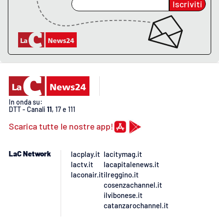
Iscriviti
In onda su:
DTT - Canali
11
, 17 e 111
Scarica tutte le nostre app!
LaC Network
lacplay.it
lacitymag.it
lactv.it
lacapitalenews.it
laconair.it
ilreggino.it
cosenzachannel.it
ilvibonese.it
catanzarochannel.it