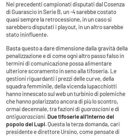
PROGETTI
SPECIALI
Ne
i precedenti campionati disp
utati dal Cosenza
di Guarascio in Serie B, un -4 sarebbe costato
Buona Sanità Calabria
quasi sempre la retrocessione
, i
n un caso si
sarebbero disputati i playout, in un altro sarebbe
stato ininfluente.
LA
CALABRIAVISIONE
Basta qu
e
sto a dare dimensione dalla gravità della
Destinazioni
pen
aliz
zazione
e d
i come
ogni altro passo falso in
termini di comunicazion
e
possa alimentare
Eventi
ulteriore scoramento in seno alla tifo
s
eria. L
e
gestion
i
riguardant
i
i prezzi
delle curve
, della
Food
sq
ua
dra femminile
,
della
vicenda lupacchiotti
h
a
nno
innescato sul web un turbinio di pol
emiche
Storie
che hanno polarizzato
ancora di più
lo
scontro
,
ormai decenn
ale
,
tra
fa
zioni di
guarasciani
e
di
antiguarasciani
.
Due t
if
o
serie all
’
interno del
LAC
popolo dei Lupi
.
Questa la terza domanda,
cari
NETWORK
presidente
e direttore Ursino
,
come pensa
t
e
di