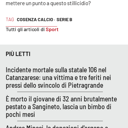
Lacplay.it
mettere un punto
a questo stillicidio?
Lactv.it
TAG
COSENZA CALCIO ·
SERIE B
Tutti gli articoli di
Sport
Laconair.it
Lacitymag.it
PIÙ LETTI
Lacapitalenews.it
Incidente mortale sulla statale 106 nel
Ilreggino.it
Catanzarese: una vittima e tre feriti nei
pressi dello svincolo di Pietragrande
Cosenzachannel.it
È morto il giovane di 32 anni brutalmente
Ilvibonese.it
pestato a Sangineto, lascia un bimbo di
pochi mesi
Catanzarochannel.it
Andrea Minasi, le donazioni d'organo a