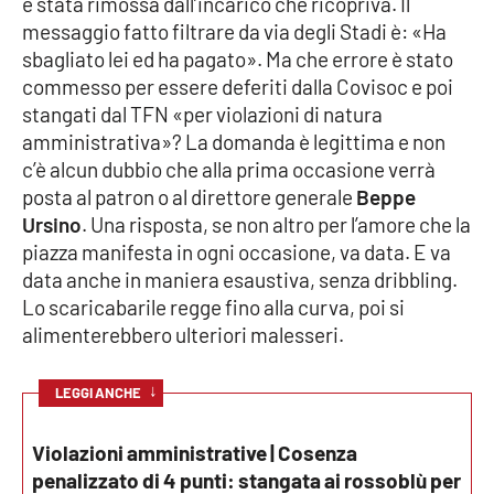
è stata
rimossa dal
l
’
incarico che ric
opr
iva
. Il
messaggio
fatto
fil
trare
da
via degli Stadi
è
:
«
Ha
Cultura
sbagliato lei
ed ha pagato
»
.
Ma ch
e e
rro
re è stato
commesso
per essere
de
feriti dalla Covisoc e poi
Economia e Lavoro
stan
gati dal T
FN
«
per violazioni di natura
amministrativa
»? La domanda è legittim
a
e non
Politica
c
’
è alcun dubbio che alla pr
i
ma occasione
verrà
posta
al patron o al direttore generale
Beppe
Sanità
Ursino
.
Una risposta
,
se non altro per
l
’
amore che la
piazza manifesta in ogni occasione,
va data. E va
Società
data anche in maniera esaustiva, senza drib
bling
.
Lo scaricabarile regge fi
no alla curva, poi si
Sport
alimenterebbero
ulteriori
malesseri
.
↓
LEGGI ANCHE
RUBRICHE
Violazioni amministrative | Cosenza
Good Morning Vietnam
penalizzato di 4 punti: stangata ai rossoblù per