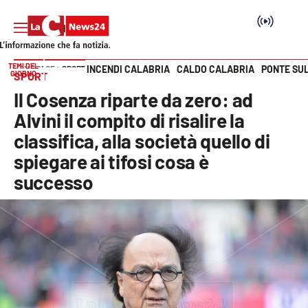
TEMI DEL
INCENDI CALABRIA
CALDO CALABRIA
PONTE SU
HOME PAGE
SPORT
GIORNO
SPORT
Vai
Il Cosenza riparte da zero: ad
SEZIONI
Alvini il compito di risalire la
classifica, alla società quello di
Cronaca
spiegare ai tifosi cosa è
successo
Politica
Attualità
Economia e lavoro
Italia Mondo