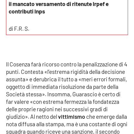
il mancato versamento di ritenute Irpef e
Parchi Marini Calabria
contributi Inps
Leggendo Alvaro insieme
di F.R. S.
Imprese Di Calabria
Le perfidie di Antonella Grippo
Il
Cosenza farà ricorso contr
o
la penalizzazione di 4
Venti di comunicazione
punti.
Contesta «
l’estrema rigidità della decisione
assunta
»
e derubrica il tutto a
«
meri errori formali,
oggetto di immediata risoluzione da parte della
STREAMING
Società stessa
». I
nsomma, Guarascio è certo di
fa
r valere
«
con estrema
fermezza la fondatezza
LaC TV
delle proprie ragioni nei suc
cessivi gradi di
giudizio
»
.
Al
netto del
vittimismo
che emerge
dalla
LaC Network
nota
d
iffusa alla stampa, ma è una costante di ogni
squadra quando riceve una sanzione
,
il secondo
LaC OnAir