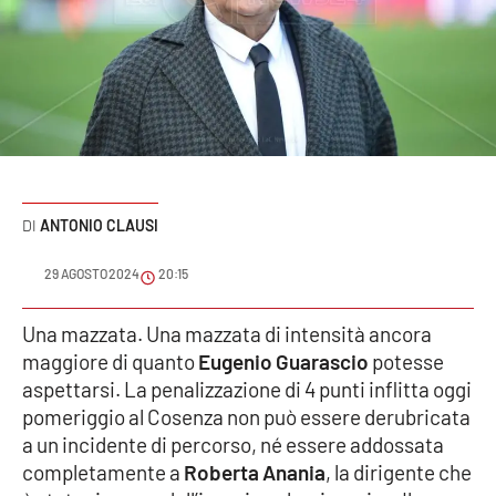
Sanità
Sport
Cultura
Podcast
ANTONIO CLAUSI
Meteo
29 AGOSTO 2024
20:15
Editoriali
Una mazzata
. Una mazzata di
inten
sità ancora
maggiore
di quanto
Eugenio Guarascio
potesse
VIDEO
aspettarsi. La penalizzazione di 4 punti inflitta oggi
pomeriggio al
Cosenza
non può essere
derubricata
Ambiente
a un incidente di percorso,
né
essere
addossata
completamente
a
Roberta Anan
ia
, la
di
rigente che
Cronaca