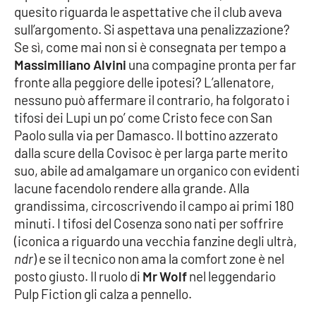
quesito
ri
guarda le aspettative che i
l club
aveva
s
ull
’
argomento. Si aspettava una penalizzazione?
Se sì,
come
mai
non si è consegnata
per tempo
a
EDIZIONI
LOCALI
Massimiliano
Alvini
una compagine
pronta per far
fronte a
ll
a peggiore delle ipotesi?
L
’
allenatore
,
Catanzaro
nessuno può affermare il contrario,
ha folgorato i
tifosi dei Lupi
un po
’
come
Cristo fe
ce c
on
San
Crotone
Paol
o sulla
via
per
Damasco
.
Il botti
no azzerato
dalla scure della Covisoc è per larga parte merito
Vibo Valentia
suo
, a
bile ad
amalgamare un organico con evidenti
lacune facendolo rendere alla grande.
Alla
Reggio Calabria
grandissima
,
circoscrivendo il campo ai primi 180
minuti.
I ti
fosi del Cosen
za sono nat
i per so
ffrire
Cosenza
(
ic
onica a riguard
o una
vecchia fanzine degli u
ltrà,
ndr
)
e se il tecnico non ama la comfort zone è nel
Lamezia Terme
posto giusto.
Il ruolo di
Mr Wolf
nel leggendario
Pulp Fic
tion gli calza a
pennello.