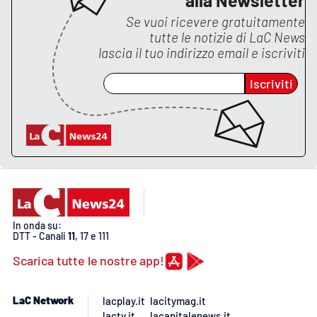
Se vuoi ricevere gratuitamente
tutte le notizie di
LaC News
lascia il tuo indirizzo email e iscriviti
Iscriviti
In onda su:
DTT - Canali
11
, 17 e 111
Scarica tutte le nostre app!
LaC Network
lacplay.it
lacitymag.it
lactv.it
lacapitalenews.it