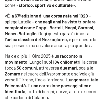
come «
storico, sportivo e culturale
».
APP
«
È la 67ª edizione di una corsa nata nel 1920
–
Android
spiega Latella –
che negli anni ha visto trionfare
campioni come Coppi, Bartali, Magni, Saronni,
Apple
Moser, Battaglin
. Oggi questa gara è rimasta
l’unica classica del Mezzogiorno
, e per questo la
sua presenza ha un valore ancora più grande».
Ma c’è di più: il Giro 2025 è
un racconto in
movimento
. Lungo i suoi
184 chilometri
, la corsa
tocca
30 comuni
, attraversa
due mari
, scala
lo
Zomaro
nel cuore dell’Aspromonte e scivola giù
verso il Tirreno, fino all’arrivo sul
Lungomare Italo
Falcomatà
. È
una narrazione paesaggistica e
identitaria
, fatta di borghi, curve, alture e scorci
che parlano di Calabria.