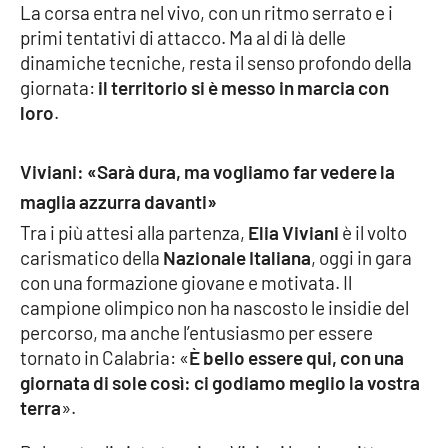
La corsa entra nel vivo, con un ritmo serrato e i
primi tentativi di attacco. Ma al di là delle
dinamiche tecniche, resta il senso profondo della
giornata:
il territorio si è messo in marcia con
loro
.
Viviani: «Sarà dura, ma vogliamo far vedere la
maglia azzurra davanti»
Tra i più attesi alla partenza,
Elia Viviani
è il volto
carismatico della
Nazionale Italiana
, oggi in gara
con una formazione giovane e motivata. Il
campione olimpico non ha nascosto le insidie del
percorso, ma anche l’entusiasmo per essere
tornato in Calabria: «
È bello essere qui, con una
giornata di sole così: ci godiamo meglio la vostra
terra
».