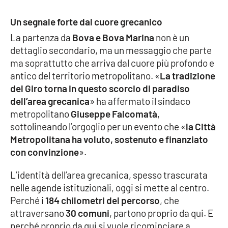
Parchi Marini Calabria
Un segnale forte dal cuore grecanico
Leggendo Alvaro insieme
La partenza da
Bova e
Bova Marina
non è un
dettaglio secondario, ma un messaggio che parte
Imprese Di Calabria
ma soprattutto che arriva dal cuore più profondo e
antico del territorio metropolitano. «
La tradizione
del Giro torna in questo scorcio di paradiso
Le perfidie di Antonella Grippo
dell’area grecanica
» ha affermato il sindaco
metropolitano
Giuseppe Falcomatà
,
Venti di comunicazione
sottolineando l’orgoglio per un evento che «
la Città
Metropolitana ha voluto, sostenuto e finanziato
con convinzione
».
STREAMING
L’identità dell’area grecanica, spesso trascurata
LaC TV
nelle agende istituzionali, oggi si mette al centro.
Perché i
184 chilometri del percorso
, che
LaC Network
attraversano
30 comuni
, partono proprio da qui. E
perché proprio da qui si vuole ricominciare a
LaC OnAir