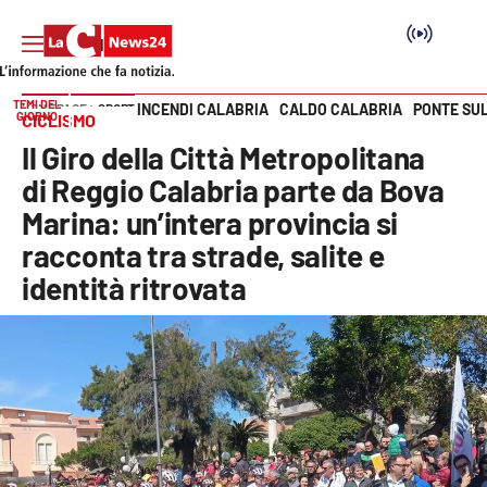
TEMI DEL
INCENDI CALABRIA
CALDO CALABRIA
PONTE SU
HOME PAGE
SPORT
GIORNO
CICLISMO
Vai
Il Giro della Città Metropolitana
SEZIONI
di Reggio Calabria parte da Bova
Marina: un’intera provincia si
Cronaca
racconta tra strade, salite e
identità ritrovata
Politica
Attualità
Economia e lavoro
Italia Mondo