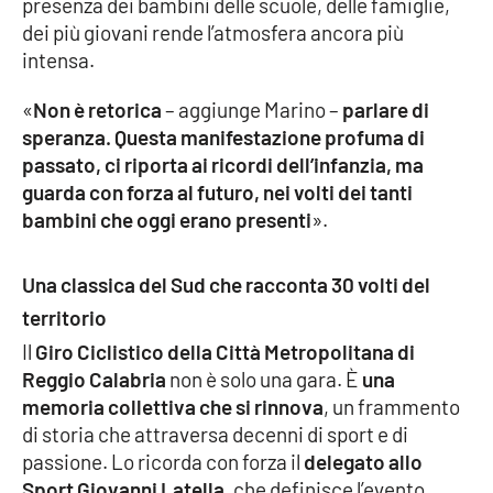
presenza dei bambini delle scuole, delle famiglie,
Lacplay.it
dei più giovani rende l’atmosfera ancora più
intensa.
Lactv.it
«
Non è retorica
– aggiunge Marino –
parlare di
Laconair.it
speranza. Questa manifestazione profuma di
passato, ci riporta ai ricordi dell’infanzia, ma
Lacitymag.it
guarda con forza al futuro, nei volti dei tanti
bambini che oggi erano presenti
».
Lacapitalenews.it
Una classica del Sud che racconta 30 volti del
Ilreggino.it
territorio
Cosenzachannel.it
Il
Giro Ciclistico della Città Metropolitana di
Reggio Calabria
non è solo una gara. È
una
Ilvibonese.it
memoria collettiva che si rinnova
, un frammento
di storia che attraversa decenni di sport e di
Catanzarochannel.it
passione. Lo ricorda con forza il
delegato allo
Sport Giovanni Latella
, che definisce l’evento