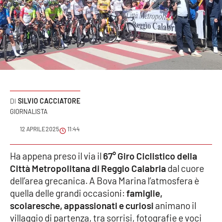
Sanità
Sport
Cultura
Podcast
SILVIO CACCIATORE
Meteo
GIORNALISTA
12 APRILE 2025
11:44
Editoriali
Ha appena preso il via il
67° Giro Ciclistico della
Città Metropolitana di Reggio Calabria
dal cuore
VIDEO
dell’area grecanica. A Bova Marina l’atmosfera è
quella delle grandi occasioni:
famiglie,
Ambiente
scolaresche, appassionati e curiosi
animano il
villaggio di partenza, tra sorrisi, fotografie e voci
Cronaca