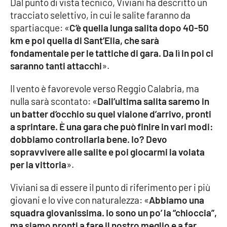
Dal punto di vista tecnico, Viviani ha descritto un
tracciato selettivo, in cui le salite faranno da
spartiacque: «
C’è quella lunga salita dopo 40-50
km e poi quella di Sant’Elia, che sarà
fondamentale per le tattiche di gara. Da lì in poi ci
saranno tanti attacchi
».
Il vento è favorevole verso Reggio Calabria, ma
nulla sarà scontato: «
Dall’ultima salita saremo in
un batter d’occhio su quel vialone d’arrivo, pronti
a sprintare. È una gara che può finire in vari modi:
dobbiamo controllarla bene. Io? Devo
sopravvivere alle salite e poi giocarmi la volata
per la vittoria
».
Viviani sa di essere il punto di riferimento per i più
giovani e lo vive con naturalezza: «
Abbiamo una
squadra giovanissima. Io sono un po’ la “chioccia”,
ma siamo pronti a fare il nostro meglio e a far