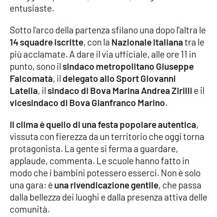
entusiaste.
Cultura
Sotto l’arco della partenza sfilano una dopo l’altra le
14 squadre iscritte
, con la
Nazionale Italiana
tra le
Economia e Lavoro
più acclamate. A dare il via ufficiale, alle ore 11 in
punto, sono il
sindaco metropolitano Giuseppe
Politica
Falcomatà
, il
delegato allo Sport Giovanni
Latella
, il
sindaco di Bova Marina Andrea Zirilli
e il
Sanità
vicesindaco di Bova Gianfranco Marino
.
Società
Il clima è quello di una festa popolare autentica
,
vissuta con fierezza da un territorio che oggi torna
Sport
protagonista. La gente si ferma a guardare,
applaude, commenta. Le scuole hanno fatto in
modo che i bambini potessero esserci. Non è solo
RUBRICHE
una gara: è
una rivendicazione gentile
, che passa
dalla bellezza dei luoghi e dalla presenza attiva delle
Good Morning Vietnam
comunità.