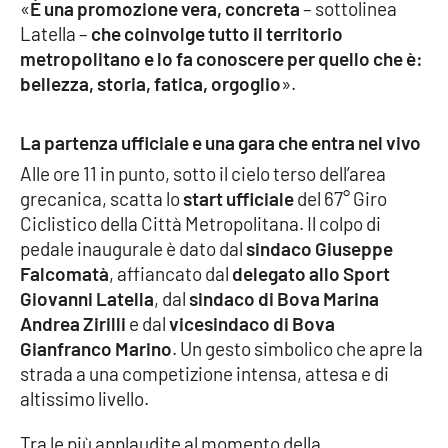
«
È una promozione vera, concreta
– sottolinea
Latella –
che coinvolge tutto il territorio
metropolitano e lo fa conoscere per quello che è:
bellezza, storia, fatica, orgoglio
».
La partenza ufficiale e una gara che entra nel vivo
Alle ore 11 in punto, sotto il cielo terso dell’area
grecanica, scatta lo
start ufficiale
del 67° Giro
Ciclistico della Città Metropolitana. Il colpo di
pedale inaugurale è dato dal
sindaco Giuseppe
Falcomatà
, affiancato dal
delegato allo Sport
Giovanni Latella
, dal
sindaco di Bova Marina
Andrea Zirilli
e dal
vicesindaco di Bova
Gianfranco Marino
. Un gesto simbolico che apre la
strada a una competizione intensa, attesa e di
altissimo livello.
Tra le più applaudite al momento della