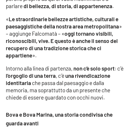
parlare
di bellezza, di storia, di appartenenza
.
«
Le straordinarie bellezze artistiche, culturali e
EDIZIONI
LOCALI
paesaggistiche della nostra area metropolitana
»
– aggiunge Falcomatà – «
oggi tornano visibili,
Catanzaro
riconoscibili, vive. E questo è anche il senso del
recupero di una tradizione storica che ci
Crotone
appartiene
».
Vibo Valentia
Intorno alla linea di partenza,
non c’è solo sport
: c’è
l’orgoglio di una terra
, c’è
una rivendicazione
Reggio Calabria
identitaria
che passa dal paesaggio e dalla
memoria, ma soprattutto da un presente che
Cosenza
chiede di essere guardato con occhi nuovi.
Lamezia Terme
Bova e Bova Marina, una storia condivisa che
guarda avanti