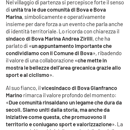
PROGETTI
Nel villaggio di partenza si percepisce forte il senso
SPECIALI
di
unità tra le due comunità di Bova e Bova
Buona Sanità Calabria
Marina
, simbolicamente e operativamente
insieme per dare forza a un evento che parla anche
di identità territoriale. Lo ricorda con chiarezza il
LA
sindaco di Bova Marina Andrea Zirilli
, che ha
CALABRIAVISIONE
parlato di «
un appuntamento importante che
Destinazioni
condividiamo con il Comune di Bova
», ribadendo
il valore di una collaborazione «
che mette in
Eventi
mostra le bellezze dell’area grecanica grazie allo
sport e al ciclismo
».
Food
Al suo fianco, il
vicesindaco di Bova Gianfranco
Marino
rimarca il valore profondo del momento:
Storie
«
Due comunità rinsaldano un legame che dura da
secoli. Siamo uniti dalla storia, ma anche da
iniziative come questa, che promuovono il
LAC
NETWORK
territorio e coniugano sport e valorizzazione
». La