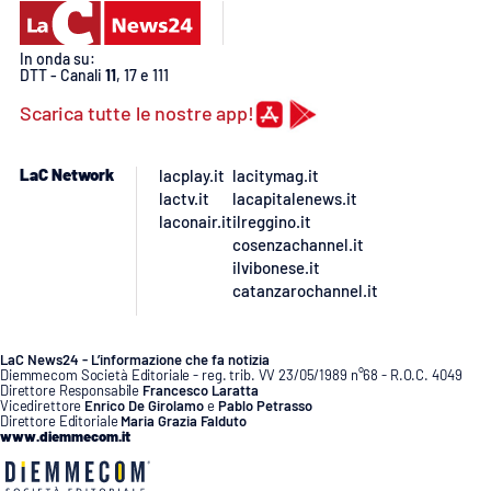
PROGETTI
SPECIALI
Buona Sanità Calabria
In onda su:
DTT - Canali
11
, 17 e 111
Scarica tutte le nostre app!
LA
CALABRIAVISIONE
LaC Network
lacplay.it
lacitymag.it
Destinazioni
lactv.it
lacapitalenews.it
laconair.it
ilreggino.it
cosenzachannel.it
Eventi
ilvibonese.it
catanzarochannel.it
Food
Storie
LaC News24 - L’informazione che fa notizia
Diemmecom Società Editoriale - reg. trib. VV 23/05/1989 n°68 - R.O.C. 4049
Direttore Responsabile
Francesco Laratta
Vicedirettore
Enrico De Girolamo
e
Pablo Petrasso
Direttore Editoriale
Maria Grazia Falduto
www.diemmecom.it
LAC
NETWORK