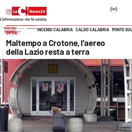
TEMI DEL
INCENDI CALABRIA
CALDO CALABRIA
PONTE SU
HOME PAGE
SPORT
GIORNO
SPORT
Vai
Maltempo a Crotone, l’aereo
SEZIONI
della Lazio resta a terra
Cronaca
Politica
Attualità
Economia e lavoro
Italia Mondo