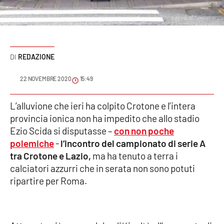
Sanità
Sport
REDAZIONE
Cultura
22 NOVEMBRE 2020
15:49
Podcast
L’alluvione che ieri ha colpito Crotone e l’intera
Meteo
provincia ionica non ha impedito che allo stadio
Ezio Scida si disputasse –
con non poche
Editoriali
polemiche
-
l’incontro del campionato di serie A
tra Crotone e Lazio,
ma ha tenuto a terra i
calciatori azzurri che in serata non sono potuti
VIDEO
ripartire per Roma.
Ambiente
Cronaca