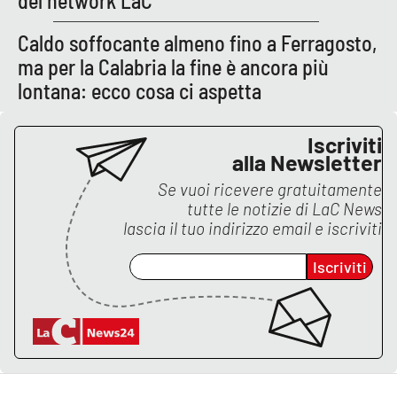
del network LaC
Caldo soffocante almeno fino a Ferragosto,
ma per la Calabria la fine è ancora più
EDIZIONI
LOCALI
lontana: ecco cosa ci aspetta
Catanzaro
Iscriviti
Crotone
alla Newsletter
Se vuoi ricevere gratuitamente
Vibo Valentia
tutte le notizie di
LaC News
lascia il tuo indirizzo email e iscriviti
Reggio Calabria
Iscriviti
Cosenza
Lamezia Terme