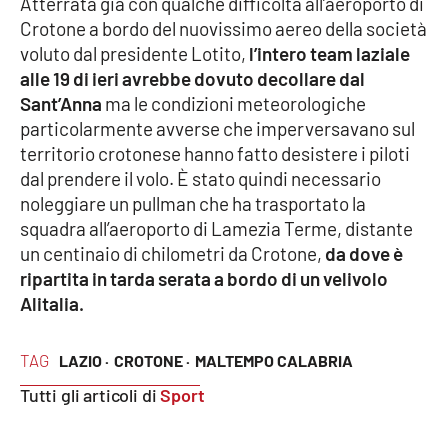
Atterrata già con qualche difficoltà all’aeroporto di
Crotone a bordo del nuovissimo aereo della società
Cultura
voluto dal presidente Lotito,
l’intero team laziale
alle 19 di ieri avrebbe dovuto decollare dal
Economia e Lavoro
Sant’Anna
ma le condizioni meteorologiche
particolarmente avverse che imperversavano sul
Politica
territorio crotonese hanno fatto desistere i piloti
dal prendere il volo. È stato quindi necessario
Sanità
noleggiare un pullman che ha trasportato la
squadra all’aeroporto di Lamezia Terme, distante
Società
un centinaio di chilometri da Crotone,
da dove è
ripartita in tarda serata a bordo di un velivolo
Sport
Alitalia.
TAG
LAZIO ·
CROTONE ·
MALTEMPO CALABRIA
RUBRICHE
Tutti gli articoli di
Sport
Good Morning Vietnam