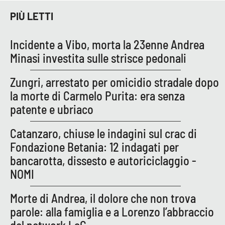
Parchi Marini Calabria
PIÙ LETTI
Leggendo Alvaro insieme
Incidente a Vibo, morta la 23enne Andrea
Minasi investita sulle strisce pedonali
Imprese Di Calabria
Zungri, arrestato per omicidio stradale dopo
Le perfidie di Antonella Grippo
la morte di Carmelo Purita: era senza
patente e ubriaco
Venti di comunicazione
Catanzaro, chiuse le indagini sul crac di
Fondazione Betania: 12 indagati per
STREAMING
bancarotta, dissesto e autoriciclaggio -
NOMI
LaC TV
Morte di Andrea, il dolore che non trova
LaC Network
parole: alla famiglia e a Lorenzo l’abbraccio
LaC OnAir