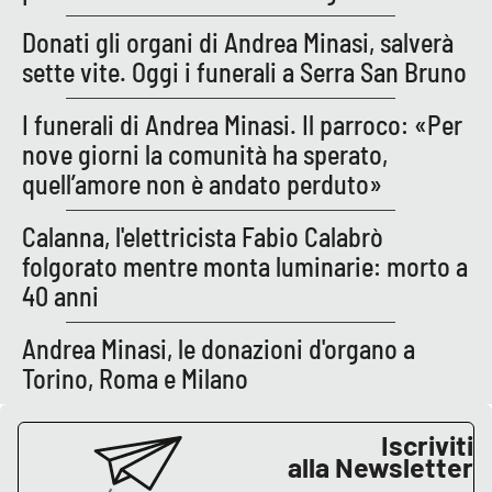
PROGETTI
SPECIALI
Donati gli organi di Andrea Minasi, salverà
Buona Sanità Calabria
sette vite. Oggi i funerali a Serra San Bruno
I funerali di Andrea Minasi. Il parroco: «Per
LA
CALABRIAVISIONE
nove giorni la comunità ha sperato,
quell’amore non è andato perduto»
Destinazioni
Calanna, l'elettricista Fabio Calabrò
Eventi
folgorato mentre monta luminarie: morto a
40 anni
Food
Andrea Minasi, le donazioni d'organo a
Storie
Torino, Roma e Milano
Iscriviti
LAC
NETWORK
alla Newsletter