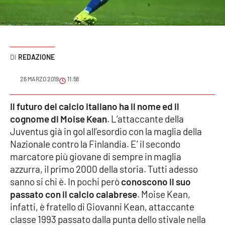
Sanità
Sport
REDAZIONE
Cultura
26 MARZO 2019
11:58
Podcast
Il futuro del calcio italiano ha il nome ed il
Meteo
cognome di Moise Kean
. L’attaccante della
Juventus già in gol all’esordio con la maglia della
Editoriali
Nazionale contro la Finlandia. E’ il secondo
marcatore più giovane di sempre in maglia
azzurra, il primo 2000 della storia. Tutti adesso
VIDEO
sanno si chi è. In pochi però
conoscono il suo
passato con il calcio calabrese
. Moise Kean,
Ambiente
infatti, è fratello di Giovanni Kean, attaccante
classe 1993 passato dalla punta dello stivale nella
Cronaca