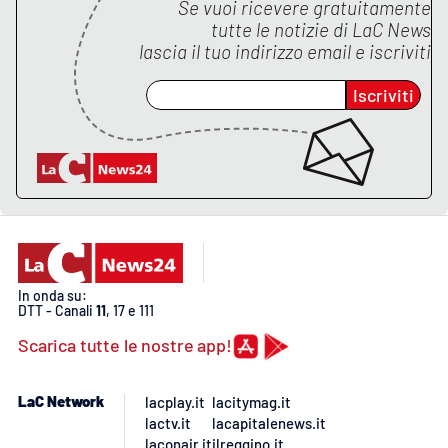
Lacplay.it
Se vuoi ricevere gratuitamente
tutte le notizie di
LaC News
lascia il tuo indirizzo email e iscriviti
Lactv.it
Iscriviti
Laconair.it
Lacitymag.it
Lacapitalenews.it
Ilreggino.it
In onda su:
Cosenzachannel.it
DTT - Canali
11
, 17 e 111
Scarica tutte le nostre app!
Ilvibonese.it
LaC Network
lacplay.it
lacitymag.it
Catanzarochannel.it
lactv.it
lacapitalenews.it
laconair.it
ilreggino.it