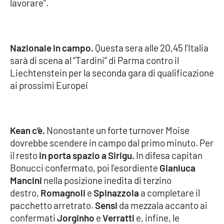
lavorare".
Parchi Marini Calabria
Leggendo Alvaro insieme
Nazionale in campo.
Questa sera alle 20,45 l’Italia
sarà di scena al “Tardini” di Parma contro il
Imprese Di Calabria
Liechtenstein per la seconda gara di qualificazione
ai prossimi Europei
Le perfidie di Antonella Grippo
Venti di comunicazione
Kean c’è.
Nonostante un forte turnover Moise
dovrebbe scendere in campo dal primo minuto. Per
STREAMING
il resto
in porta spazio a Sirigu.
In difesa capitan
Bonucci confermato, poi l’esordiente
Gianluca
LaC TV
Mancini
nella posizione inedita di terzino
destro,
Romagnoli
e
Spinazzola
a completare il
LaC Network
pacchetto arretrato.
Sensi
da mezzala accanto ai
confermati
Jorginho
e
Verratti
e, infine, le
LaC OnAir