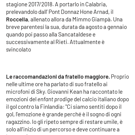
stagione 2017/2018. A portarlo in Calabria,
prelevandolo dall’ Pont Donnaz Hone Arnad, il
Cultura
Roccella
, allenato allora da Mimmo Giampà. Una
breve parentesi la sua, durata da agosto a gennaio
Economia e Lavoro
quando poi passo alla Sancataldese e
successivamente al Rieti. Attualmente è
Politica
svincolato
Sanità
Società
Le raccomandazioni da fratello maggiore.
Proprio
nelle ultime ore ha parlato di suo fratello ai
Sport
microfoni di Sky. Giovanni Kean ha raccontato le
emozioni del
enfant prodige
del calcio italiano dopo
il gol contro la Finlandia: "Ci siamo sentiti dopo il
RUBRICHE
gol, l'emozione è grande perché è il sogno di ogni
ragazzino. Io gli ripeto sempre di restare umile, è
Good Morning Vietnam
solo all'inizio di un percorso e deve continuare a