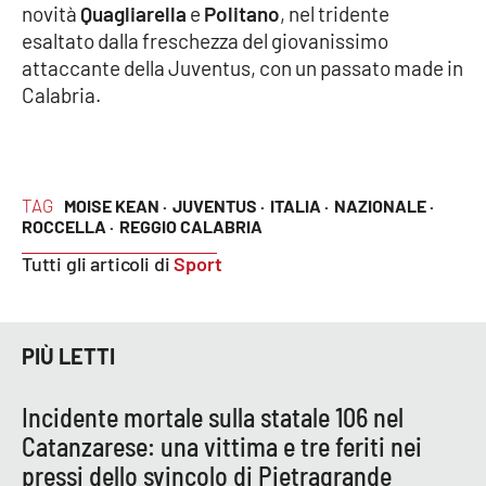
novità
Quagliarella
e
Politano
, nel tridente
esaltato dalla freschezza del giovanissimo
attaccante della Juventus, con un passato made in
EDIZIONI
LOCALI
Calabria.
Catanzaro
Crotone
TAG
MOISE KEAN ·
JUVENTUS ·
ITALIA ·
NAZIONALE ·
ROCCELLA ·
REGGIO CALABRIA
Vibo Valentia
Tutti gli articoli di
Sport
Reggio Calabria
Cosenza
PIÙ LETTI
Lamezia Terme
Incidente mortale sulla statale 106 nel
Catanzarese: una vittima e tre feriti nei
pressi dello svincolo di Pietragrande