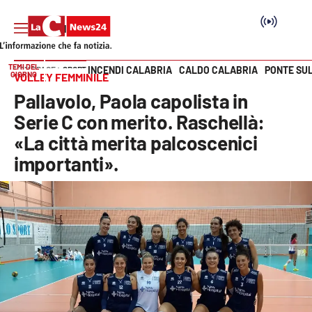
TEMI DEL
INCENDI CALABRIA
CALDO CALABRIA
PONTE SU
HOME PAGE
SPORT
GIORNO
VOLLEY FEMMINILE
Vai
Pallavolo, Paola capolista in
SEZIONI
Serie C con merito. Raschellà:
«La città merita palcoscenici
Cronaca
importanti».
Politica
Attualità
Economia e lavoro
Italia Mondo