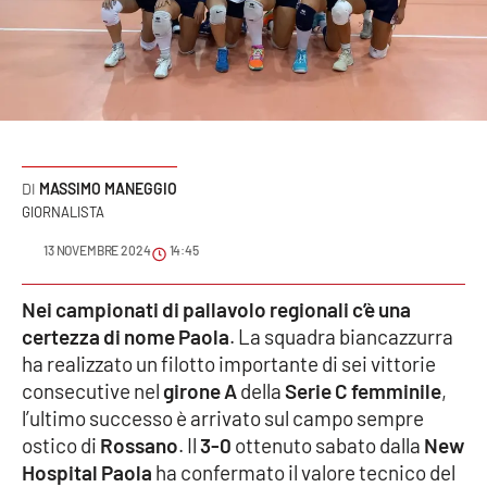
Sanità
Sport
Cultura
Podcast
MASSIMO MANEGGIO
GIORNALISTA
Meteo
13 NOVEMBRE 2024
14:45
Editoriali
Nei campionati di pallavolo regionali c’è una
certezza di nome Paola
. La squadra biancazzurra
ha realizzato un filotto importante di sei vittorie
VIDEO
consecutive nel
girone A
della
Serie C femminile
,
l’ultimo successo è arrivato sul campo sempre
Ambiente
ostico di
Rossano
. Il
3-0
ottenuto sabato dalla
New
Hospital Paola
ha confermato il valore tecnico del
Cronaca