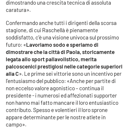
dimostrando una crescita tecnica di assoluta
Parchi Marini Calabria
caratura».
Leggendo Alvaro insieme
Confermando anche tutti i dirigenti della scorsa
stagione, di cui Raschellà è pienamente
Imprese Di Calabria
soddisfatto, c’è una visione univoca sul prossimo
futuro: «
Lavoriamo sodo e speriamo di
Le perfidie di Antonella Grippo
dimostrare che la città di Paola, storicamente
legata allo sport pallavolistico, merita
Venti di comunicazione
palcoscenici prestigiosi nelle categorie superiori
alla C
». Le prime sei vittorie sono un incentivo per
l’entusiasmo del pubblico: «Anche per partite di
STREAMING
non eccelso valore agonistico – continua il
presidente - i numerosi ed affezionati supporter
LaC TV
non hanno mai fatto mancare il loro entusiastico
contributo. Spesso e volentieri il loro sprone
LaC Network
appare determinante per le nostre atlete in
campo».
LaC OnAir