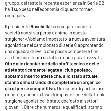
gruppo, del resto la recente esperienza in Serie B2
ha il suo peso nell’economia di questo torneo
Cultura
regionale.
Economia e Lavoro
Il presidente
Raschellà
ha spiegato come la
società non si sia persa d’animo in questa
Politica
stagione: «Abbiamo impostato la nuova avventura
agonistica nel campionato di serie C approntando
Sanità
una squadra di livello che possa competere fino
alla fine con i team da tutti ritenuti più attrezzati.
Società
Oltre alle riconferme dello staff tecnico e delle
atlete storicamente legate al club paolano,
Sport
abbiamo inserito atlete che, allo stato attuale,
stanno dimostrando di completare un organico
già di per sé competitivo
. Un occhio di particolare
RUBRICHE
riguardo, anche in fase di impostazione dell’attuale
stagione agonistica, è stato dedicato ai settori
Good Morning Vietnam
giovanili. Oltre che numerosi e qualificati, stanno