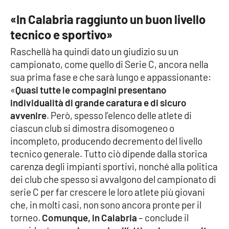
«In Calabria raggiunto un buon livello
tecnico e sportivo»
EDIZIONI
LOCALI
Raschellà ha quindi dato un giudizio su un
Catanzaro
campionato, come quello di Serie C, ancora nella
sua prima fase e che sarà lungo e appassionante:
Crotone
«
Quasi tutte le compagini presentano
individualità di grande caratura e di sicuro
Vibo Valentia
avvenire
. Però, spesso l’elenco delle atlete di
ciascun club si dimostra disomogeneo o
Reggio Calabria
incompleto, producendo decremento del livello
tecnico generale. Tutto ciò dipende dalla storica
carenza degli impianti sportivi, nonché alla politica
Cosenza
dei club che spesso si avvalgono del campionato di
serie C per far crescere le loro atlete più giovani
Lamezia Terme
che, in molti casi, non sono ancora pronte per il
torneo.
Comunque, in Calabria
– conclude il