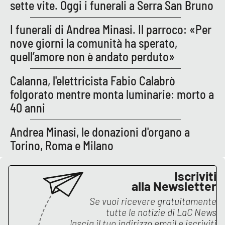
Lacplay.it
sette vite. Oggi i funerali a Serra San Bruno
I funerali di Andrea Minasi. Il parroco: «Per
Lactv.it
nove giorni la comunità ha sperato,
Laconair.it
quell’amore non è andato perduto»
Calanna, l'elettricista Fabio Calabrò
Lacitymag.it
folgorato mentre monta luminarie: morto a
Lacapitalenews.it
40 anni
Andrea Minasi, le donazioni d'organo a
Ilreggino.it
Torino, Roma e Milano
Cosenzachannel.it
Iscriviti
Ilvibonese.it
alla Newsletter
Se vuoi ricevere gratuitamente
Catanzarochannel.it
tutte le notizie di
LaC News
lascia il tuo indirizzo email e iscriviti