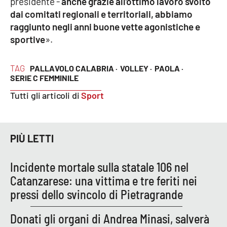
presidente -
anche grazie all’ottimo lavoro svolto
PROGETTI
SPECIALI
dai comitati regionali e territoriali, abbiamo
raggiunto negli anni buone vette agonistiche e
Buona Sanità Calabria
sportive
».
LA
CALABRIAVISIONE
TAG
PALLAVOLO CALABRIA ·
VOLLEY ·
PAOLA ·
SERIE C FEMMINILE
Destinazioni
Tutti gli articoli di
Sport
Eventi
PIÙ LETTI
Food
Incidente mortale sulla statale 106 nel
Storie
Catanzarese: una vittima e tre feriti nei
pressi dello svincolo di Pietragrande
LAC
NETWORK
Donati gli organi di Andrea Minasi, salverà