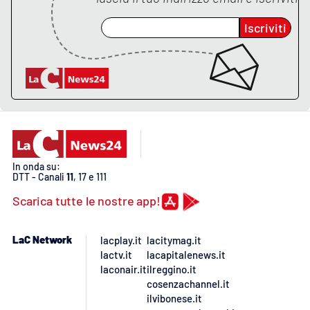
Iscriviti
APP
Android
Apple
In onda su:
DTT - Canali
11
, 17 e 111
Scarica tutte le nostre app!
LaC Network
lacplay.it
lacitymag.it
lactv.it
lacapitalenews.it
laconair.it
ilreggino.it
cosenzachannel.it
ilvibonese.it