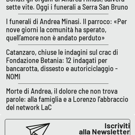
sette vite. Oggi i funerali a Serra San Bruno
I funerali di Andrea Minasi. Il parroco: «Per
EDIZIONI
LOCALI
nove giorni la comunità ha sperato,
quell’amore non è andato perduto»
Catanzaro
Catanzaro, chiuse le indagini sul crac di
Crotone
Fondazione Betania: 12 indagati per
bancarotta, dissesto e autoriciclaggio -
Vibo Valentia
NOMI
Reggio Calabria
Morte di Andrea, il dolore che non trova
parole: alla famiglia e a Lorenzo l’abbraccio
Cosenza
del network LaC
Lamezia Terme
Iscriviti
alla Newsletter