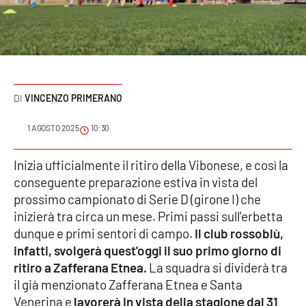
Sanità
Sport
Cultura
VINCENZO PRIMERANO
Podcast
1 AGOSTO 2025
10:30
Meteo
Inizia ufficialmente il ritiro della Vibonese, e così la
conseguente preparazione estiva in vista del
Editoriali
prossimo campionato di Serie D (girone I) che
inizierà tra circa un mese. Primi passi sull'erbetta
dunque e primi sentori di campo.
Il club rossoblù,
VIDEO
infatti, svolgerà quest'oggi il suo primo giorno di
Ambiente
ritiro a Zafferana Etnea.
La squadra si dividerà tra
il già menzionato Zafferana Etnea e Santa
Cronaca
Venerina e
lavorerà in vista della stagione dal 31