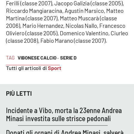
Ferilli (classe 2007), Jacopo Galizia (classe 2005),
Parchi Marini Calabria
Riccardo Mangiaracina, Agustin Marsico, Matteo
Martina (classe 2007), Matteo Muscarà (classe
Leggendo Alvaro insieme
2006), Mario Hernandez, Nicolas Nallo, Francesco
Oliviero (classe 2005), Domenico Valentino, Ciurleo
Imprese Di Calabria
(classe 2008), Fabio Marano (classe 2007).
Le perfidie di Antonella Grippo
TAG
VIBONESE CALCIO ·
SERIE D
Venti di comunicazione
Tutti gli articoli di
Sport
STREAMING
PIÙ LETTI
LaC TV
Incidente a Vibo, morta la 23enne Andrea
Minasi investita sulle strisce pedonali
LaC Network
Donati gli organi di Andrea Minasi, salverà
LaC OnAir