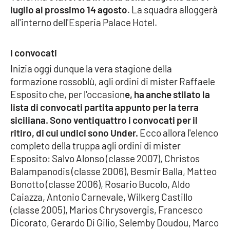
luglio al prossimo 14 agosto
. La squadra alloggerà
all'interno dell'Esperia Palace Hotel.
Cultura
Economia e Lavoro
I convocati
Inizia oggi dunque la vera stagione della
Politica
formazione rossoblù, agli ordini di mister Raffaele
Esposito che, per l'occasion
e, ha anche stilato la
Sanità
lista di convocati partita appunto per la terra
siciliana. Sono ventiquattro i convocati per il
Società
ritiro, di cui undici sono Under.
Ecco allora l'elenco
completo della truppa agli ordini di mister
Sport
Esposito: Salvo Alonso (classe 2007), Christos
Balampanodis (classe 2006), Besmir Balla, Matteo
Bonotto (classe 2006), Rosario Bucolo, Aldo
RUBRICHE
Caiazza, Antonio Carnevale, Wilkerg Castillo
(classe 2005), Marios Chrysovergis, Francesco
Good Morning Vietnam
Dicorato, Gerardo Di Gilio, Selemby Doudou, Marco