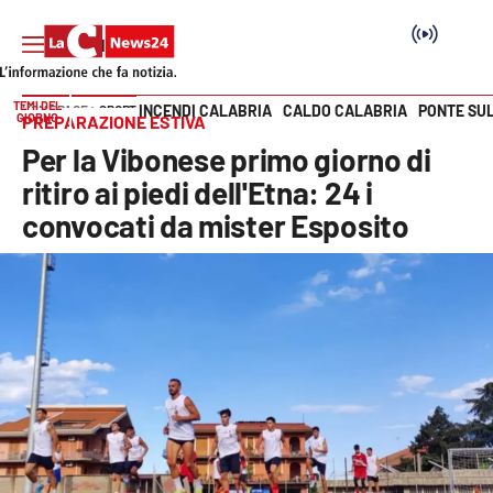
TEMI DEL
INCENDI CALABRIA
CALDO CALABRIA
PONTE SU
HOME PAGE
SPORT
GIORNO
PREPARAZIONE ESTIVA
Vai
Per la Vibonese primo giorno di
SEZIONI
ritiro ai piedi dell'Etna: 24 i
convocati da mister Esposito
Cronaca
Politica
Attualità
Economia e lavoro
Italia Mondo