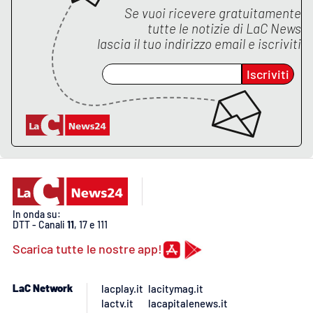
PROGETTI
SPECIALI
Se vuoi ricevere gratuitamente
tutte le notizie di
LaC News
Buona Sanità Calabria
lascia il tuo indirizzo email e iscriviti
Iscriviti
LA
CALABRIAVISIONE
Destinazioni
Eventi
Food
In onda su:
DTT - Canali
11
, 17 e 111
Storie
Scarica tutte le nostre app!
LAC
NETWORK
LaC Network
lacplay.it
lacitymag.it
lactv.it
lacapitalenews.it