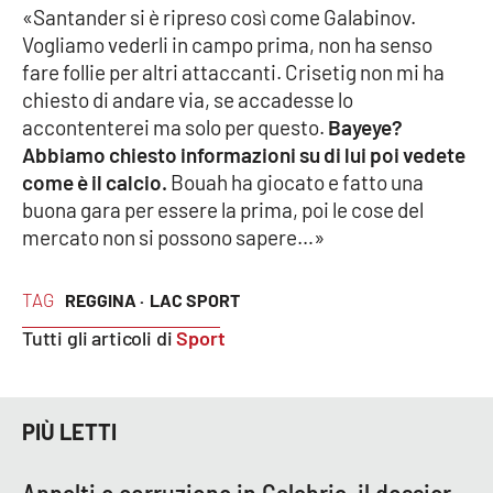
«Santander si è ripreso così come Galabinov.
Parchi Marini Calabria
Vogliamo vederli in campo prima, non ha senso
fare follie per altri attaccanti. Crisetig non mi ha
Leggendo Alvaro insieme
chiesto di andare via, se accadesse lo
accontenterei ma solo per questo.
Bayeye?
Imprese Di Calabria
Abbiamo chiesto informazioni su di lui poi vedete
come è il calcio.
Bouah ha giocato e fatto una
Le perfidie di Antonella Grippo
buona gara per essere la prima, poi le cose del
mercato non si possono sapere…»
Venti di comunicazione
TAG
REGGINA ·
LAC SPORT
STREAMING
Tutti gli articoli di
Sport
LaC TV
PIÙ LETTI
LaC Network
LaC OnAir