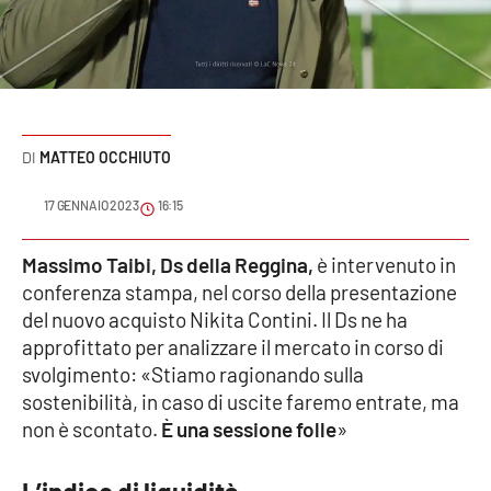
Sanità
Sport
Cultura
MATTEO OCCHIUTO
Podcast
17 GENNAIO 2023
16:15
Meteo
Massimo Taibi, Ds della Reggina,
è intervenuto in
conferenza stampa, nel corso della presentazione
Editoriali
del nuovo acquisto Nikita Contini. Il Ds ne ha
approfittato per analizzare il mercato in corso di
svolgimento: «Stiamo ragionando sulla
VIDEO
sostenibilità, in caso di uscite faremo entrate, ma
Ambiente
non è scontato.
È una sessione folle
»
Cronaca