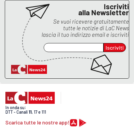
PROGETTI
SPECIALI
Iscriviti
alla Newsletter
Buona Sanità Calabria
Se vuoi ricevere gratuitamente
tutte le notizie di
LaC News
lascia il tuo indirizzo email e iscriviti
LA
CALABRIAVISIONE
Iscriviti
Destinazioni
Eventi
Food
Storie
In onda su:
DTT - Canali
11
, 17 e 111
LAC
Scarica tutte le nostre app!
NETWORK