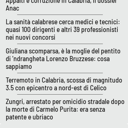
Appalti e corruzione in Calabria, il dossier
Anac
La sanità calabrese cerca medici e tecnici:
EDIZIONI
LOCALI
quasi 100 dirigenti e altri 39 professionisti
Catanzaro
nei nuovi concorsi
Crotone
Giuliana scomparsa, è la moglie del pentito
di ’ndrangheta Lorenzo Bruzzese: cosa
Vibo Valentia
sappiamo
Reggio Calabria
Terremoto in Calabria, scossa di magnitudo
3.5 con epicentro a nord-est di Celico
Cosenza
Zungri, arrestato per omicidio stradale dopo
Lamezia Terme
la morte di Carmelo Purita: era senza
patente e ubriaco