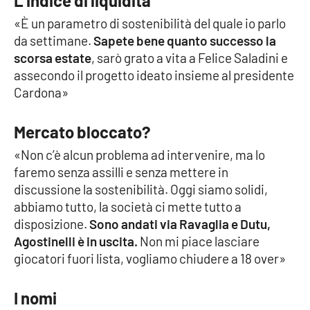
L’indice di liquidità
«È un parametro di sostenibilità del quale io parlo
Cultura
da settimane.
Sapete bene quanto successo la
scorsa estate
, sarò grato a vita a Felice Saladini e
Economia e Lavoro
assecondo il progetto ideato insieme al presidente
Cardona»
Politica
Mercato bloccato?
Sanità
«Non c’è alcun problema ad intervenire, ma lo
Società
faremo senza assilli e senza mettere in
discussione la sostenibilità. Oggi siamo solidi,
abbiamo tutto, la società ci mette tutto a
Sport
disposizione.
Sono andati via Ravaglia e Dutu,
Agostinelli è in uscita.
Non mi piace lasciare
giocatori fuori lista, vogliamo chiudere a 18 over»
RUBRICHE
Good Morning Vietnam
I nomi