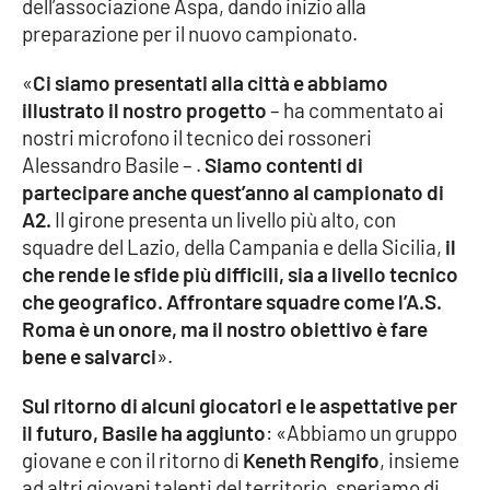
dell’associazione Aspa, dando inizio alla
preparazione per il nuovo campionato.
Cultura
«
Ci siamo presentati alla città e abbiamo
Economia e Lavoro
illustrato il nostro progetto
– ha commentato ai
nostri microfono il tecnico dei rossoneri
Politica
Alessandro Basile – .
Siamo contenti di
partecipare anche quest’anno al campionato di
Sanità
A2.
Il girone presenta un livello più alto, con
squadre del Lazio, della Campania e della Sicilia,
il
Società
che rende le sfide più difficili, sia a livello tecnico
che geografico. Affrontare squadre come l’A.S.
Sport
Roma è un onore, ma il nostro obiettivo è fare
bene e salvarci
».
Sul ritorno di alcuni giocatori e le aspettative per
RUBRICHE
il futuro, Basile ha aggiunto
: «Abbiamo un gruppo
Good Morning Vietnam
giovane e con il ritorno di
Keneth Rengifo
, insieme
ad altri giovani talenti del territorio, speriamo di