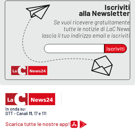
PROGETTI
SPECIALI
Iscriviti
alla Newsletter
Buona Sanità Calabria
Se vuoi ricevere gratuitamente
tutte le notizie di
LaC News
lascia il tuo indirizzo email e iscriviti
LA
CALABRIAVISIONE
Iscriviti
Destinazioni
Eventi
Food
Storie
In onda su:
DTT - Canali
11
, 17 e 111
LAC
NETWORK
Scarica tutte le nostre app!