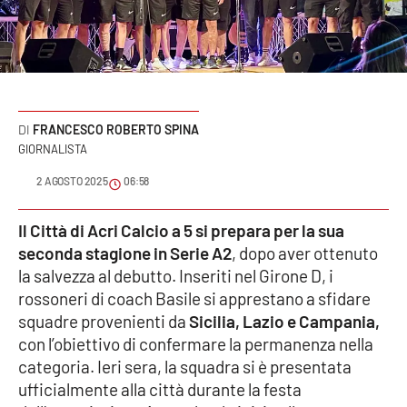
Sanità
Sport
Cultura
FRANCESCO ROBERTO SPINA
GIORNALISTA
Podcast
2 AGOSTO 2025
06:58
Meteo
Il Città di Acri Calcio a 5 si prepara per la sua
Editoriali
seconda stagione in Serie A2
, dopo aver ottenuto
la salvezza al debutto. Inseriti nel Girone D, i
rossoneri di coach Basile si apprestano a sfidare
VIDEO
squadre provenienti da
Sicilia, Lazio e Campania,
con l’obiettivo di confermare la permanenza nella
Ambiente
categoria. Ieri sera, la squadra si è presentata
ufficialmente alla città durante la festa
Cronaca