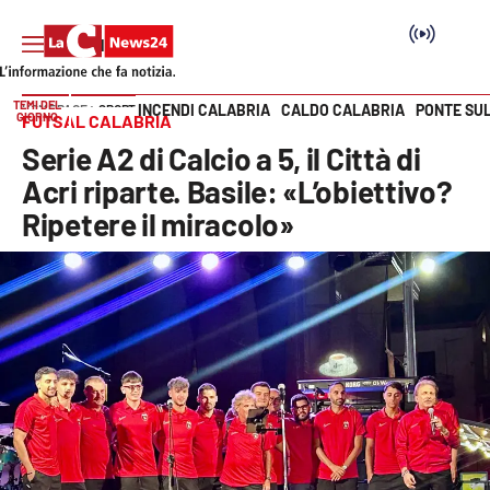
TEMI DEL
INCENDI CALABRIA
CALDO CALABRIA
PONTE SU
HOME PAGE
SPORT
GIORNO
FUTSAL CALABRIA
Vai
Serie A2 di Calcio a 5, il Città di
SEZIONI
Acri riparte. Basile: «L’obiettivo?
Ripetere il miracolo»
Cronaca
Politica
Attualità
Economia e lavoro
Italia Mondo