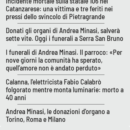
Incidente mortale sulla statale 106 nel
Catanzarese: una vittima e tre feriti nei
pressi dello svincolo di Pietragrande
EDIZIONI
LOCALI
Donati gli organi di Andrea Minasi, salverà
Catanzaro
sette vite. Oggi i funerali a Serra San Bruno
Crotone
I funerali di Andrea Minasi. Il parroco: «Per
nove giorni la comunità ha sperato,
Vibo Valentia
quell’amore non è andato perduto»
Reggio Calabria
Calanna, l'elettricista Fabio Calabrò
folgorato mentre monta luminarie: morto a
Cosenza
40 anni
Lamezia Terme
Andrea Minasi, le donazioni d'organo a
Torino, Roma e Milano