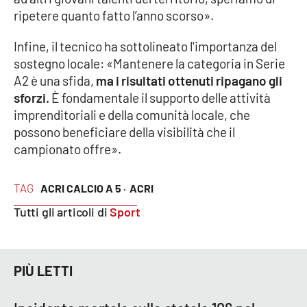
Parchi Marini Calabria
ripetere quanto fatto l’anno scorso».
Infine, il tecnico ha sottolineato l'importanza del
Leggendo Alvaro insieme
sostegno locale: «Mantenere la categoria in Serie
A2 è una sfida,
ma i risultati ottenuti ripagano gli
Imprese Di Calabria
sforzi.
È fondamentale il supporto delle attività
imprenditoriali e della comunità locale, che
Le perfidie di Antonella Grippo
possono beneficiare della visibilità che il
campionato offre».
Venti di comunicazione
TAG
ACRI CALCIO A 5 ·
ACRI
STREAMING
Tutti gli articoli di
Sport
LaC TV
PIÙ LETTI
LaC Network
LaC OnAir