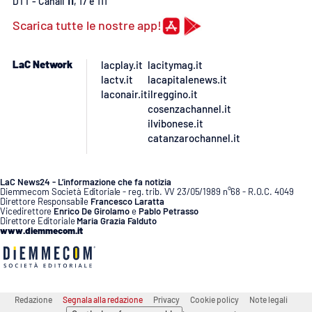
DTT - Canali
11
, 17 e 111
Lacplay.it
Scarica tutte le nostre app!
Lactv.it
LaC Network
lacplay.it
lacitymag.it
Laconair.it
lactv.it
lacapitalenews.it
laconair.it
ilreggino.it
cosenzachannel.it
Lacitymag.it
ilvibonese.it
catanzarochannel.it
Lacapitalenews.it
Ilreggino.it
LaC News24 - L’informazione che fa notizia
Diemmecom Società Editoriale - reg. trib. VV 23/05/1989 n°68 - R.O.C. 4049
Direttore Responsabile
Francesco Laratta
Vicedirettore
Enrico De Girolamo
e
Pablo Petrasso
Cosenzachannel.it
Direttore Editoriale
Maria Grazia Falduto
www.diemmecom.it
Ilvibonese.it
Catanzarochannel.it
Redazione
Segnala alla redazione
Privacy
Cookie policy
Note legali