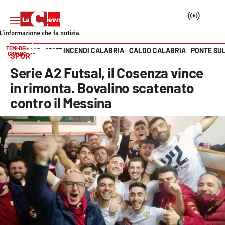
TEMI DEL
INCENDI CALABRIA
CALDO CALABRIA
PONTE SU
HOME PAGE
SPORT
GIORNO
SPORT
Vai
Serie A2 Futsal, il Cosenza vince
SEZIONI
in rimonta. Bovalino scatenato
contro il Messina
Cronaca
Politica
Attualità
Economia e lavoro
Italia Mondo