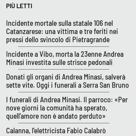
PIÙ LETTI
Incidente mortale sulla statale 106 nel
EDIZIONI
LOCALI
Catanzarese: una vittima e tre feriti nei
Catanzaro
pressi dello svincolo di Pietragrande
Crotone
Incidente a Vibo, morta la 23enne Andrea
Minasi investita sulle strisce pedonali
Vibo Valentia
Donati gli organi di Andrea Minasi, salverà
Reggio Calabria
sette vite. Oggi i funerali a Serra San Bruno
I funerali di Andrea Minasi. Il parroco: «Per
Cosenza
nove giorni la comunità ha sperato,
Lamezia Terme
quell’amore non è andato perduto»
Calanna, l'elettricista Fabio Calabrò