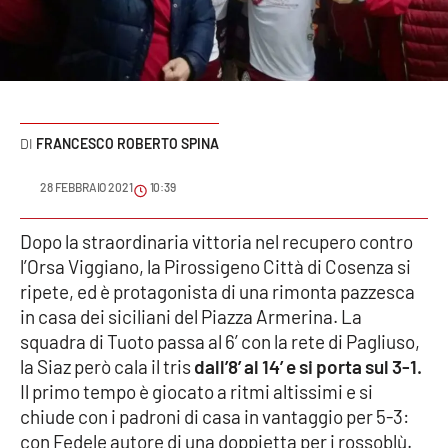
Sanità
Sport
Cultura
FRANCESCO ROBERTO SPINA
Podcast
28 FEBBRAIO 2021
10:39
Meteo
Dopo la straordinaria vittoria nel recupero contro
l’Orsa Viggiano, la Pirossigeno Città di Cosenza si
Editoriali
ripete, ed è protagonista di una rimonta pazzesca
in casa dei siciliani del Piazza Armerina. La
squadra di Tuoto passa al 6’ con la rete di Pagliuso,
VIDEO
la Siaz però cala il tris
dall’8’ al 14’ e si porta sul 3-1.
Ambiente
Il primo tempo è giocato a ritmi altissimi e si
chiude con i padroni di casa in vantaggio per 5-3:
Cronaca
con Fedele autore di una doppietta per i rossoblù.