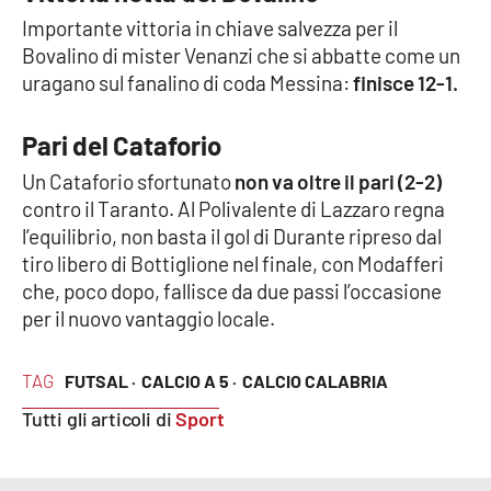
Parchi Marini Calabria
Importante vittoria in chiave salvezza per il
Bovalino di mister Venanzi che si abbatte come un
Leggendo Alvaro insieme
uragano sul fanalino di coda Messina:
finisce 12-1.
Imprese Di Calabria
Pari del Cataforio
Un Cataforio sfortunato
non va oltre il pari (2-2)
Le perfidie di Antonella Grippo
contro il Taranto. Al Polivalente di Lazzaro regna
l’equilibrio, non basta il gol di Durante ripreso dal
Venti di comunicazione
tiro libero di Bottiglione nel finale, con Modafferi
che, poco dopo, fallisce da due passi l’occasione
per il nuovo vantaggio locale.
STREAMING
LaC TV
TAG
FUTSAL ·
CALCIO A 5 ·
CALCIO CALABRIA
Tutti gli articoli di
Sport
LaC Network
LaC OnAir