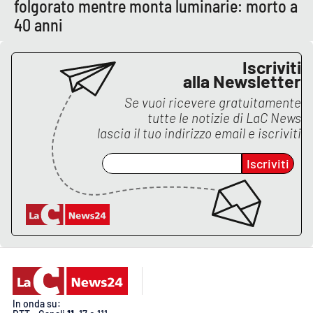
PROGETTI
folgorato mentre monta luminarie: morto a
SPECIALI
40 anni
Buona Sanità Calabria
Iscriviti
alla Newsletter
LA
CALABRIAVISIONE
Se vuoi ricevere gratuitamente
tutte le notizie di
LaC News
Destinazioni
lascia il tuo indirizzo email e iscriviti
Eventi
Iscriviti
Food
Storie
LAC
NETWORK
In onda su: