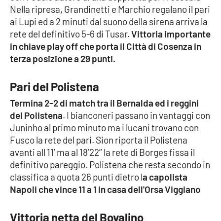
Nella ripresa, Grandinetti e Marchio regalano il pari
ai Lupi ed a 2 minuti dal suono della sirena arriva la
Cultura
rete del definitivo 5-6 di Tusar.
Vittoria importante
in chiave play off che porta il Città di Cosenza in
Economia e Lavoro
terza posizione a 29 punti.
Politica
Pari del Polistena
Sanità
Termina 2-2 di match tra il Bernalda ed i reggini
del Polistena
. I bianconeri passano in vantaggi con
Società
Juninho al primo minuto ma i lucani trovano con
Fusco la rete del pari. Sion riporta il Polistena
Sport
avanti all 11’ ma al 18’22’’ la rete di Borges fissa il
definitivo pareggio. Polistena che resta secondo in
classifica a quota 26 punti dietro l
a capolista
RUBRICHE
Napoli che vince 11 a 1 in casa dell'Orsa Viggiano
Good Morning Vietnam
Vittoria netta del Bovalino