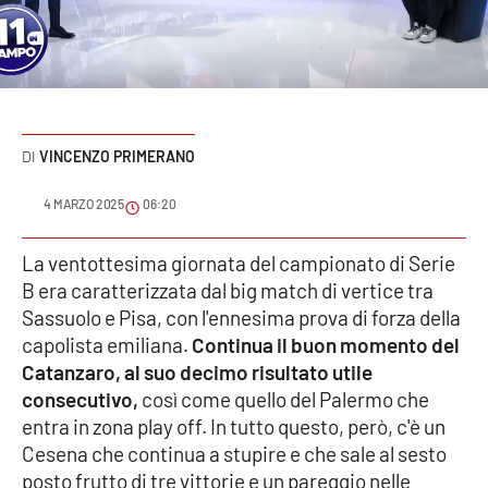
Sanità
Sport
Cultura
VINCENZO PRIMERANO
Podcast
4 MARZO 2025
06:20
Meteo
La ventottesima giornata del campionato di Serie
B era caratterizzata dal big match di vertice tra
Editoriali
Sassuolo e Pisa, con l'ennesima prova di forza della
capolista emiliana.
Continua il buon momento del
Catanzaro, al suo decimo risultato utile
VIDEO
consecutivo,
così come quello del Palermo che
Ambiente
entra in zona play off. In tutto questo, però, c'è un
Cesena che continua a stupire e che sale al sesto
Cronaca
posto frutto di tre vittorie e un pareggio nelle