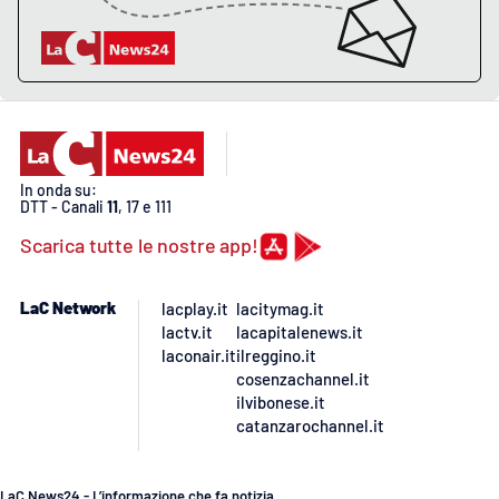
In onda su:
DTT - Canali
11
, 17 e 111
Scarica tutte le nostre app!
LaC Network
lacplay.it
lacitymag.it
lactv.it
lacapitalenews.it
laconair.it
ilreggino.it
cosenzachannel.it
ilvibonese.it
catanzarochannel.it
LaC News24 - L’informazione che fa notizia