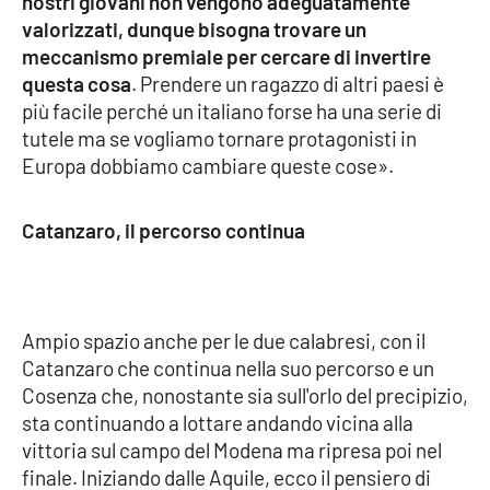
nostri giovani non vengono adeguatamente
Lacplay.it
valorizzati, dunque bisogna trovare un
meccanismo premiale per cercare di invertire
Lactv.it
questa cosa
. Prendere un ragazzo di altri paesi è
più facile perché un italiano forse ha una serie di
Laconair.it
tutele ma se vogliamo tornare protagonisti in
Europa dobbiamo cambiare queste cose».
Lacitymag.it
Lacapitalenews.it
Catanzaro, il percorso continua
Ilreggino.it
Ampio spazio anche per le due calabresi, con il
Cosenzachannel.it
Catanzaro che continua nella suo percorso e un
Cosenza che, nonostante sia sull'orlo del precipizio,
Ilvibonese.it
sta continuando a lottare andando vicina alla
vittoria sul campo del Modena ma ripresa poi nel
Catanzarochannel.it
finale. Iniziando dalle Aquile, ecco il pensiero di