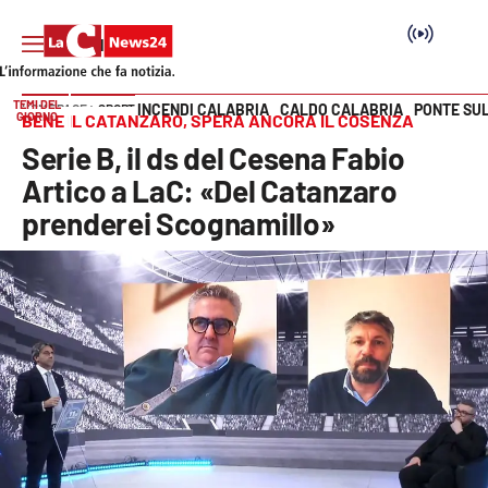
TEMI DEL
INCENDI CALABRIA
CALDO CALABRIA
PONTE SU
HOME PAGE
SPORT
GIORNO
BENE IL CATANZARO, SPERA ANCORA IL COSENZA
Vai
Serie B, il ds del Cesena Fabio
SEZIONI
Artico a LaC: «Del Catanzaro
prenderei Scognamillo»
Cronaca
Politica
Attualità
Economia e lavoro
Italia Mondo