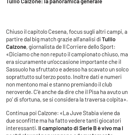
Tullio Calzone: la panoramica generale
PROGETTI
SPECIALI
Buona Sanità Calabria
Chiuso il capitolo Cesena, focus sugli altri campi, a
LA
partire dal big match grazie all'analisi di
Tullio
CALABRIAVISIONE
Calzone
, giornalista de Il Corriere dello Sport:
Destinazioni
«Diciamo che non reputo il campionato chiuso, ma
era sicuramente un'occasione importante che il
Eventi
Sassuolo ha sfruttato e adesso ha scavato un solco
soprattutto sul terzo posto. Inoltre dati e numeri
Food
non mentono mai e stanno premiando il club
neroverde. C'è anche da dire che il Pisa ha avuto un
po' di sfortuna, se si considera la traversa colpita».
Storie
Continua poi Calzone: «La Juve Stabia viene da
due sconfitte ma ha fatto vedere tanti giocatori
LAC
NETWORK
interessanti.
Il campionato di Serie B è vivo ma i