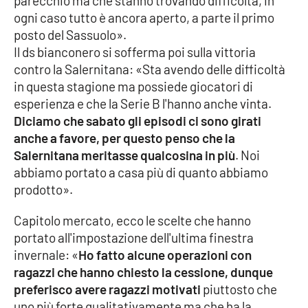
parecchio ma che stanno trovando difficoltà, in
Parchi Marini Calabria
ogni caso tutto è ancora aperto, a parte il primo
posto del Sassuolo».
Leggendo Alvaro insieme
Il ds bianconero si sofferma poi sulla vittoria
contro la Salernitana: «Sta avendo delle difficoltà
Imprese Di Calabria
in questa stagione ma possiede giocatori di
esperienza e che la Serie B l'hanno anche vinta.
Le perfidie di Antonella Grippo
Diciamo che sabato gli episodi ci sono girati
anche a favore, per questo penso che la
Venti di comunicazione
Salernitana meritasse qualcosina in più
. Noi
abbiamo portato a casa più di quanto abbiamo
prodotto».
STREAMING
Capitolo mercato, ecco le scelte che hanno
LaC TV
portato all'impostazione dell'ultima finestra
invernale: «
Ho fatto alcune operazioni con
LaC Network
ragazzi che hanno chiesto la cessione, dunque
preferisco avere ragazzi motivati
piuttosto che
uno più forte qualitativamente ma che ha la
LaC OnAir