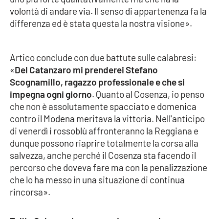
volontà di andare via. Il senso di appartenenza fa la
differenza ed è stata questa la nostra visione».
EDIZIONI
LOCALI
Artico conclude con due battute sulle calabresi:
Catanzaro
«
Del Catanzaro mi prenderei Stefano
Scognamillo, ragazzo professionale e che si
Crotone
impegna ogni giorno
. Quanto al Cosenza, io penso
che non è assolutamente spacciato e domenica
Vibo Valentia
contro il Modena meritava la vittoria. Nell'anticipo
di venerdì i rossoblù affronteranno la Reggiana e
Reggio Calabria
dunque possono riaprire totalmente la corsa alla
salvezza, anche perché il Cosenza sta facendo il
Cosenza
percorso che doveva fare ma con la penalizzazione
che lo ha messo in una situazione di continua
Lamezia Terme
rincorsa».