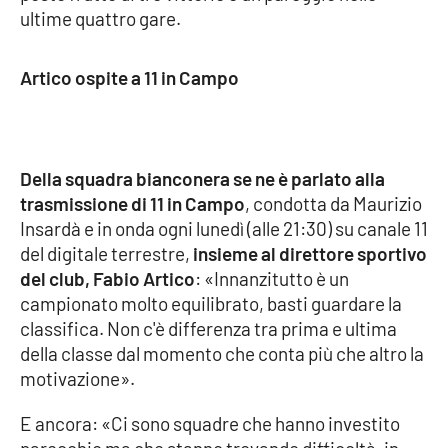
ultime quattro gare.
Cultura
Artico ospite a 11 in Campo
Economia e Lavoro
Politica
Della squadra bianconera se ne è parlato alla
Sanità
trasmissione di 11 in Campo
, condotta da Maurizio
Insardà e in onda ogni lunedì (alle 21:30) su canale 11
Società
del digitale terrestre,
insieme al direttore sportivo
del club, Fabio Artico
: «Innanzitutto è un
Sport
campionato molto equilibrato, basti guardare la
classifica. Non c'è differenza tra prima e ultima
della classe dal momento che conta più che altro la
RUBRICHE
motivazione».
Good Morning Vietnam
E ancora: «Ci sono squadre che hanno investito