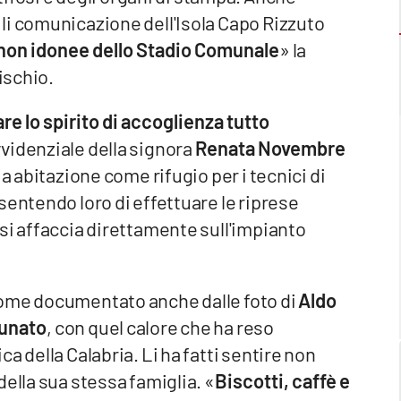
li comunicazione dell'Isola Capo Rizzuto
non idonee dello Stadio Comunale
» la
ischio.
are lo spirito di accoglienza tutto
videnziale della signora
Renata Novembre
a abitazione come rifugio per i tecnici di
sentendo loro di effettuare le riprese
si affaccia direttamente sull'impianto
ome documentato anche dalle foto di
Aldo
tunato
, con quel calore che ha reso
a della Calabria. Li ha fatti sentire non
ella sua stessa famiglia. «
Biscotti, caffè e