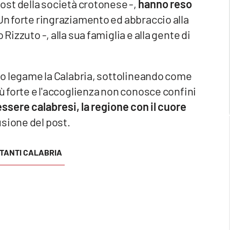
 post della società crotonese -,
hanno reso
n forte ringraziamento ed abbraccio alla
Rizzuto -, alla sua famiglia e alla gente di
rio legame la Calabria, sottolineando come
iù forte e l'accoglienza non conosce confini
essere calabresi, la regione con il cuore
usione del post.
TTANTI CALABRIA