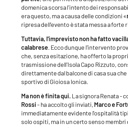
domenica scorsa l'intento dei responsabi
Reggio Calabria
era questo, ma a causa delle condizioni «
ripresa dell'evento è stata messa a forte r
Cosenza
Tuttavia, l'imprevisto non ha fatto vacill
Lamezia Terme
calabrese
. Ecco dunque l'intervento prov
che, senza esitazione, ha offerto la propri
Progetti
speciali
trasmissione dell'Isola Capo Rizzuto, con
direttamente dal balcone di casa sua che 
Buona Sanità Calabria
sportivo di Gioiosa Ionica.
La
Ma non è finita qui.
La signora Renata - c
Calabriavisione
Rossi
- ha accolto gli inviati,
Marco e For
Destinazioni
immediatamente evidente l'ospitalità tipic
Eventi
solo ospiti, ma in un certo senso membri d