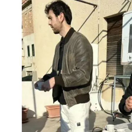
Cultura
Podcast
Meteo
Editoriali
Video
Ambiente
Cronaca
Cultura
Economia e Lavoro