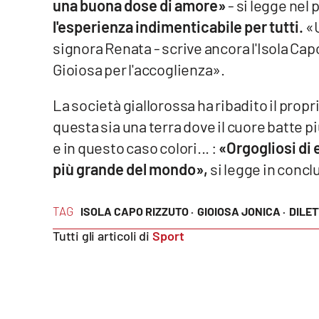
una buona dose di amore»
- si legge nel
Food
l'esperienza indimenticabile per tutti.
«U
signora Renata - scrive ancora l'Isola Capo 
Storie
Gioiosa per l'accoglienza».
LaC
La società giallorossa ha ribadito il prop
Network
questa sia una terra dove il cuore batte p
Lacplay.it
e in questo caso colori... :
«Orgogliosi di 
Lactv.it
più grande del mondo»,
si legge in concl
Laconair.it
TAG
ISOLA CAPO RIZZUTO ·
GIOIOSA JONICA ·
DILE
Lacitymag.it
Tutti gli articoli di
Sport
Lacapitalenews.it
Ilreggino.it