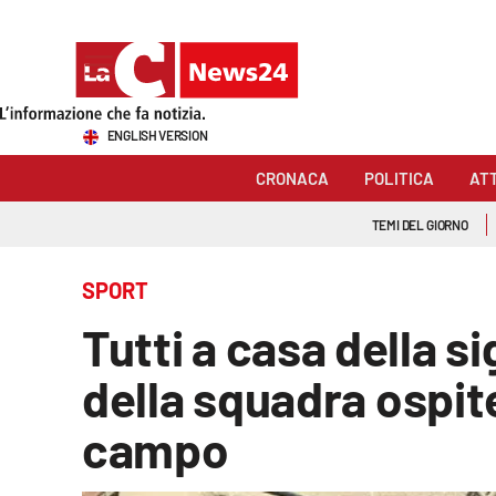
Sezioni
ENGLISH VERSION
Cronaca
CRONACA
POLITICA
AT
Politica
TEMI DEL GIORNO
Attualità
SPORT
Economia e lavoro
Tutti a casa della s
Italia Mondo
della squadra ospite
Sanità
campo
Sport