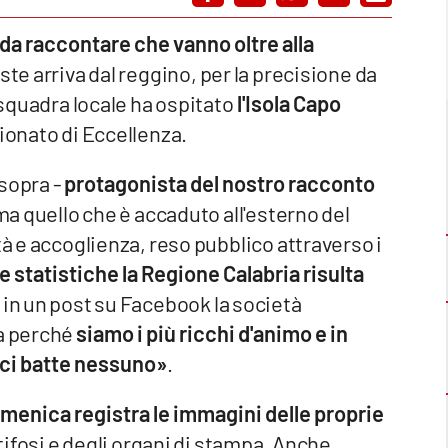
e da raccontare che vanno oltre alla
ste arriva dal reggino, per la precisione da
squadra locale ha ospitato
l'Isola Capo
ionato di Eccellenza.
 sopra -
protagonista del nostro racconto
 ma quello che è accaduto all'esterno del
tà e accoglienza, reso pubblico attraverso i
 statistiche la Regione Calabria risulta
 in un post su Facebook la società
ta perché
siamo i più ricchi d'animo e in
 ci batte nessuno»
.
 domenica registra le immagini delle proprie
tifosi e degli organi di stampa. Anche