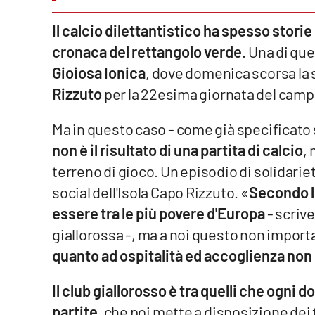
Venti di comunicazione
Il calcio dilettantistico ha spesso stori
cronaca del rettangolo verde.
Una di que
Gioiosa Ionica
, dove domenica scorsa la 
Streaming
Rizzuto
per la 22esima giornata del camp
LaC TV
Ma in questo caso - come già specificato
LaC Network
non è il risultato di una partita di calcio
,
LaC OnAir
terreno di gioco. Un episodio di solidarie
social dell'Isola Capo Rizzuto. «
Secondo le
Edizioni
essere tra le più povere d'Europa
- scrive
locali
giallorossa -, ma a noi questo non impor
Catanzaro
quanto ad ospitalità ed accoglienza non
Crotone
Il club giallorosso è tra quelli che ogni
partite
, che poi mette a disposizione dei 
Vibo Valentia