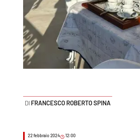
Politica
Sanità
Società
Sport
Rubriche
Good Morning Vietnam
Parchi Marini Calabria
FRANCESCO ROBERTO SPINA
Leggendo Alvaro insieme
Imprese Di Calabria
22 febbraio 2024
12:00
Le perfidie di Antonella Grippo