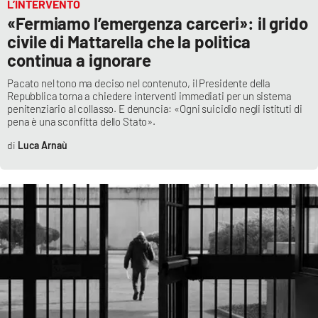
L’INTERVENTO
«Fermiamo l’emergenza carceri»: il grido
civile di Mattarella che la politica
continua a ignorare
Pacato nel tono ma deciso nel contenuto, il Presidente della
Repubblica torna a chiedere interventi immediati per un sistema
penitenziario al collasso. E denuncia: «Ogni suicidio negli istituti di
pena è una sconfitta dello Stato».
Luca Arnaù