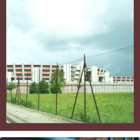
Sanità
Sport
Cultura
Podcast
Meteo
Editoriali
VIDEO
Ambiente
Cronaca