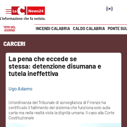
TEMI DEL
INCENDI CALABRIA
CALDO CALABRIA
PONTE SU
GIORNO
Vai
CARCERI
SEZIONI
La pena che eccede se
Cronaca
stessa: detenzione disumana e
tutela ineffettiva
Politica
Attualità
Ugo Adamo
Economia e lavoro
Un’ordinanza del Tribunale di sorveglianza di Firenze ha
certificato il fallimento del sistema che funziona solo sulla
carta ma nella realtà viola la dignità umana. Il caso alla Corte
Italia Mondo
Costituzionale