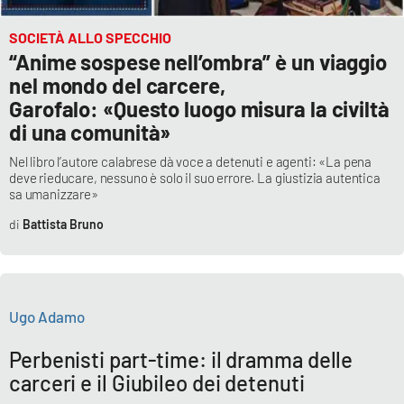
PROGETTI
SPECIALI
SOCIETÀ ALLO SPECCHIO
Buona Sanità Calabria
“Anime sospese nell’ombra” è un viaggio
nel mondo del carcere,
Garofalo: «Questo luogo misura la civiltà
LA
CALABRIAVISIONE
di una comunità»
Destinazioni
Nel libro l’autore calabrese dà voce a detenuti e agenti: «La pena
deve rieducare, nessuno è solo il suo errore. La giustizia autentica
sa umanizzare»
Eventi
Battista Bruno
Food
Storie
Ugo Adamo
Perbenisti part-time: il dramma delle
LAC
NETWORK
carceri e il Giubileo dei detenuti