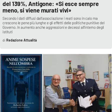
del 139%, Antigone: «Si esce sempre
meno, si viene murati vivi»
EDIZIONI
Secondo i dati diffusi dall’associazione i reati sono in calo ma
LOCALI
crescono le pene più lunghe e gli effetti delle politiche punitive del
Governo. In aumento anche aggressioni e decessi all’interno degli
Catanzaro
istituti
Redazione Attualità
Crotone
Vibo Valentia
Reggio Calabria
Cosenza
Lamezia Terme