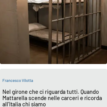
Lacplay.it
Lactv.it
Laconair.it
Lacitymag.it
Lacapitalenews.it
Ilreggino.it
Cosenzachannel.it
Francesco Vilotta
Ilvibonese.it
Nel girone che ci riguarda tutti. Quando
Mattarella scende nelle carceri e ricorda
Catanzarochannel.it
all’Italia chi siamo