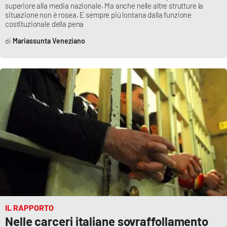
superiore alla media nazionale. Ma anche nelle altre strutture la
Parchi Marini Calabria
situazione non è rosea. E sempre più lontana dalla funzione
costituzionale della pena
Leggendo Alvaro insieme
Mariassunta Veneziano
Imprese Di Calabria
Le perfidie di Antonella Grippo
Venti di comunicazione
STREAMING
LaC TV
LaC Network
IL RAPPORTO
Nelle carceri italiane sovraffollamento
LaC OnAir