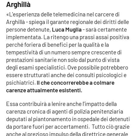
Lacplay.it
Arghillà
«L'esperienza delle telemedicina nel carcere di
Lactv.it
Arghillà - spiega il garante regionale dei diritti delle
persone detenute,
Luca Muglia
- sarà certamente
Laconair.it
implementata. La ritengo una prassi assai positiva
perché foriera di benefici per la qualità e la
Lacitymag.it
tempestività di un numero sempre crescente di
prestazioni sanitarie non solo dal punto di vista
Lacapitalenews.it
degli esami specialistici. Ove possibile potrebbero
essere strutturati anche dei consulti psicologici e
Ilreggino.it
psichiatrici.
Il che concorrerebbe a colmare
carenze attualmente esistenti.
Cosenzachannel.it
Essa contribuirà a lenire anche l'impatto della
Ilvibonese.it
carenza cronica di agenti di polizia penitenziaria
deputati al piantonamento in ospedale dei detenuti
Catanzarochannel.it
da portare fuori per accertamenti. Tutto ciò grazie
anche al prezioso impulso della direttrice generale