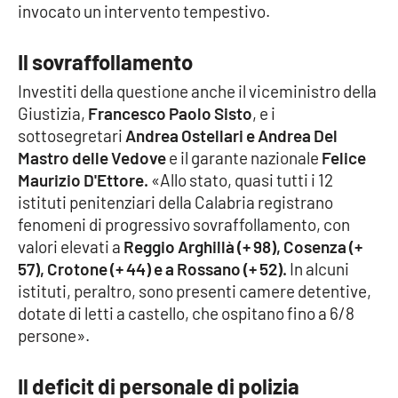
invocato un intervento tempestivo.
Il sovraffollamento
EDIZIONI
LOCALI
Investiti della questione anche il viceministro della
Catanzaro
Giustizia,
Francesco Paolo Sisto
, e i
sottosegretari
Andrea Ostellari e Andrea Del
Crotone
Mastro delle Vedove
e il garante nazionale
Felice
Maurizio D'Ettore.
«Allo stato, quasi tutti i 12
Vibo Valentia
istituti penitenziari della Calabria registrano
fenomeni di progressivo sovraffollamento, con
Reggio Calabria
valori elevati a
Reggio Arghillà (+ 98), Cosenza (+
57), Crotone (+ 44) e a Rossano (+ 52).
In alcuni
Cosenza
istituti, peraltro, sono presenti camere detentive,
dotate di letti a castello, che ospitano fino a 6/8
Lamezia Terme
persone».
Il deficit di personale di polizia