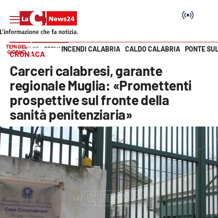
TEMI DEL
INCENDI CALABRIA
CALDO CALABRIA
PONTE SU
HOME PAGE
CRONACA
GIORNO
CRONACA
Vai
Carceri calabresi, garante
SEZIONI
regionale Muglia: «Promettenti
prospettive sul fronte della
Cronaca
sanità penitenziaria»
Politica
Attualità
Economia e lavoro
Italia Mondo