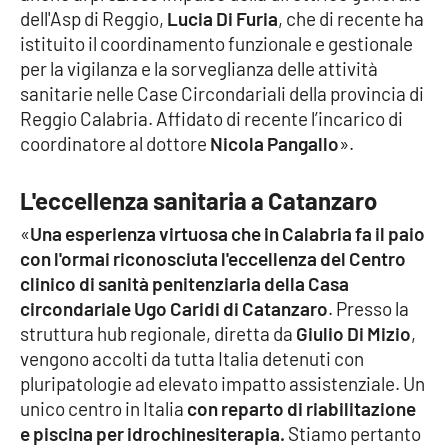
dell'Asp di Reggio,
Lucia Di Furia
, che di recente ha
APP
istituito il coordinamento funzionale e gestionale
per la vigilanza e la sorveglianza delle attività
Android
sanitarie nelle Case Circondariali della provincia di
Reggio Calabria. Affidato di recente l’incarico di
Apple
coordinatore al dottore
Nicola Pangallo
».
L'eccellenza sanitaria a Catanzaro
«
Una esperienza virtuosa che in Calabria fa il paio
con l'ormai riconosciuta l'eccellenza del Centro
clinico di sanità penitenziaria della Casa
circondariale Ugo Caridi di Catanzaro
. Presso la
struttura hub regionale, diretta da
Giulio Di Mizio
,
vengono accolti da tutta Italia detenuti con
pluripatologie ad elevato impatto assistenziale. Un
unico centro in Italia
con reparto di riabilitazione
e piscina per idrochinesiterapia.
Stiamo pertanto