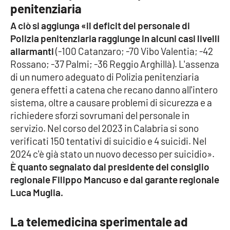
PROGETTI
SPECIALI
penitenziaria
A ciò si aggiunga «il deficit del personale di
Buona Sanità Calabria
Polizia penitenziaria raggiunge in alcuni casi livelli
allarmanti
(-100 Catanzaro; -70 Vibo Valentia; -42
Rossano; -37 Palmi; -36 Reggio Arghillà). L'assenza
LA
CALABRIAVISIONE
di un numero adeguato di Polizia penitenziaria
genera effetti a catena che recano danno all'intero
Destinazioni
sistema, oltre a causare problemi di sicurezza e a
richiedere sforzi sovrumani del personale in
Eventi
servizio. Nel corso del 2023 in Calabria si sono
verificati 150 tentativi di suicidio e 4 suicidi. Nel
Food
2024 c'è già stato un nuovo decesso per suicidio».
È quanto segnalato dal presidente del consiglio
Storie
regionale Filippo Mancuso e dal garante regionale
Luca Muglia.
LAC
NETWORK
La telemedicina sperimentale ad