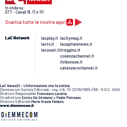
In onda su:
DTT - Canali
11
, 17 e 111
Scarica tutte le nostre app!
LaC Network
lacplay.it
lacitymag.it
lactv.it
lacapitalenews.it
laconair.it
ilreggino.it
cosenzachannel.it
ilvibonese.it
catanzarochannel.it
LaC News24 - L’informazione che fa notizia
Diemmecom Società Editoriale - reg. trib. VV 23/05/1989 n°68 - R.O.C. 4049
Direttore Responsabile
Francesco Laratta
Vicedirettore
Enrico De Girolamo
e
Pablo Petrasso
Direttore Editoriale
Maria Grazia Falduto
www.diemmecom.it