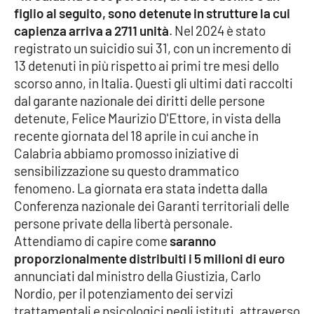
figlio al seguito, sono detenute in strutture la cui
capienza arriva a 2711 unità
. Nel 2024 è stato
Cultura
registrato un suicidio sui 31, con un incremento di
13 detenuti in più rispetto ai primi tre mesi dello
Economia e Lavoro
scorso anno, in Italia. Questi gli ultimi dati raccolti
dal garante nazionale dei diritti delle persone
Politica
detenute, Felice Maurizio D'Ettore, in vista della
recente giornata del 18 aprile in cui anche in
Sanità
Calabria abbiamo promosso iniziative di
sensibilizzazione su questo drammatico
Società
fenomeno. La giornata era stata indetta dalla
Conferenza nazionale dei Garanti territoriali delle
Sport
persone private della libertà personale.
Attendiamo di capire come
saranno
proporzionalmente distribuiti i 5 milioni di euro
RUBRICHE
annunciati dal ministro della Giustizia, Carlo
Good Morning Vietnam
Nordio, per il potenziamento dei servizi
trattamentali e psicologici negli istituti, attraverso