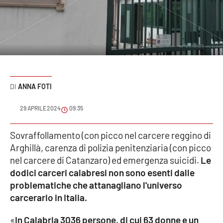
Sanità
Sport
Cultura
Podcast
ANNA FOTI
Meteo
29 APRILE 2024
09:35
Editoriali
Sovraffollamento (con picco nel carcere reggino di
Arghillà, carenza di polizia penitenziaria (con picco
nel carcere di Catanzaro) ed emergenza suicidi.
Le
dodici carceri calabresi non sono esenti dalle
VIDEO
problematiche che attanagliano l'universo
Ambiente
carcerario in Italia.
Cronaca
«
In Calabria 3036 persone, di cui 63 donne e un