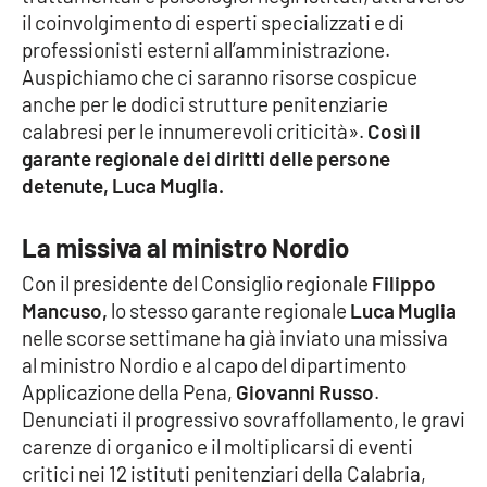
il coinvolgimento di esperti specializzati e di
Parchi Marini Calabria
professionisti esterni all’amministrazione.
Auspichiamo che ci saranno risorse cospicue
Leggendo Alvaro insieme
anche per le dodici strutture penitenziarie
calabresi per le innumerevoli criticità».
Così il
Imprese Di Calabria
garante regionale dei diritti delle persone
detenute, Luca Muglia.
Le perfidie di Antonella Grippo
La missiva al ministro Nordio
Venti di comunicazione
Con il presidente del Consiglio regionale
Filippo
Mancuso,
lo stesso garante regionale
Luca Muglia
STREAMING
nelle scorse settimane ha già inviato una missiva
al ministro Nordio e al capo del dipartimento
LaC TV
Applicazione della Pena,
Giovanni Russo
.
Denunciati il progressivo sovraffollamento, le gravi
LaC Network
carenze di organico e il moltiplicarsi di eventi
critici nei 12 istituti penitenziari della Calabria,
LaC OnAir