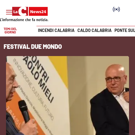
TEMI DEL
INCENDI CALABRIA
CALDO CALABRIA
PONTE SU
GIORNO
Vai
FESTIVAL DUE MONDO
SEZIONI
Cronaca
Politica
Attualità
Economia e lavoro
Italia Mondo