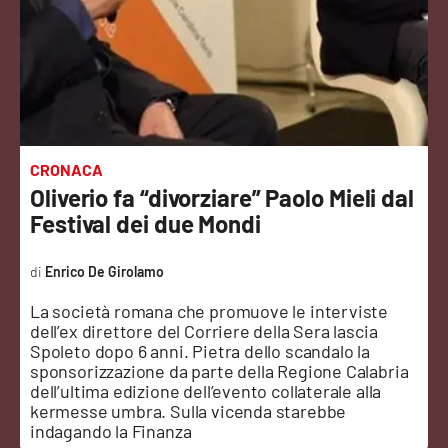
Sanità
Sport
Cultura
Podcast
CRONACA
Oliverio fa “divorziare” Paolo Mieli dal
Meteo
Festival dei due Mondi
Editoriali
Enrico De Girolamo
La società romana che promuove le interviste
dell’ex direttore del Corriere della Sera lascia
VIDEO
Spoleto dopo 6 anni. Pietra dello scandalo la
sponsorizzazione da parte della Regione Calabria
Ambiente
dell’ultima edizione dell’evento collaterale alla
kermesse umbra. Sulla vicenda starebbe
indagando la Finanza
Cronaca