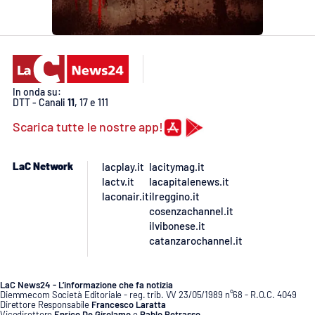
PROGETTI
SPECIALI
Buona Sanità Calabria
LA
CALABRIAVISIONE
In onda su:
DTT - Canali
11
, 17 e 111
Destinazioni
Scarica tutte le nostre app!
Eventi
LaC Network
lacplay.it
lacitymag.it
lactv.it
lacapitalenews.it
Food
laconair.it
ilreggino.it
cosenzachannel.it
ilvibonese.it
Storie
catanzarochannel.it
LAC
LaC News24 - L’informazione che fa notizia
NETWORK
Diemmecom Società Editoriale - reg. trib. VV 23/05/1989 n°68 - R.O.C. 4049
Direttore Responsabile
Francesco Laratta
Vicedirettore
Enrico De Girolamo
e
Pablo Petrasso