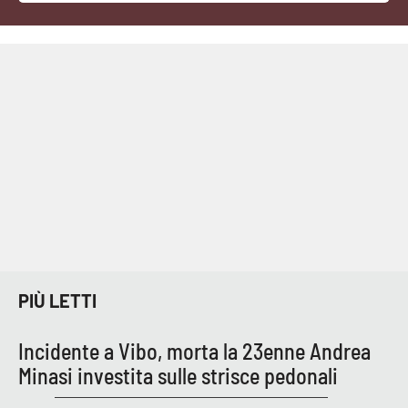
Cultura
Economia e Lavoro
Politica
Sanità
Società
Sport
PIÙ LETTI
RUBRICHE
Incidente a Vibo, morta la 23enne Andrea
Minasi investita sulle strisce pedonali
Good Morning Vietnam