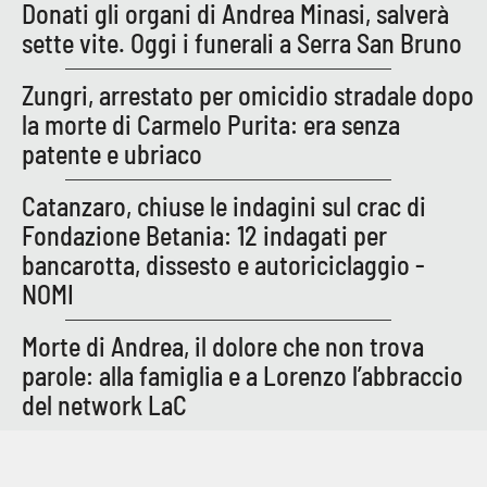
Donati gli organi di Andrea Minasi, salverà
Parchi Marini Calabria
sette vite. Oggi i funerali a Serra San Bruno
Leggendo Alvaro insieme
Zungri, arrestato per omicidio stradale dopo
la morte di Carmelo Purita: era senza
Imprese Di Calabria
patente e ubriaco
Le perfidie di Antonella Grippo
Catanzaro, chiuse le indagini sul crac di
Fondazione Betania: 12 indagati per
Venti di comunicazione
bancarotta, dissesto e autoriciclaggio -
NOMI
STREAMING
Morte di Andrea, il dolore che non trova
parole: alla famiglia e a Lorenzo l’abbraccio
LaC TV
del network LaC
LaC Network
LaC OnAir