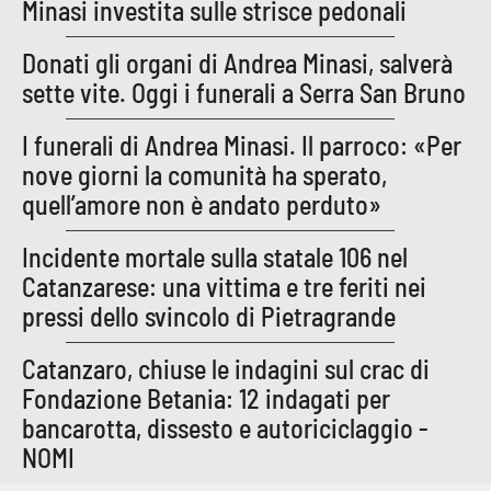
Minasi investita sulle strisce pedonali
Donati gli organi di Andrea Minasi, salverà
EDIZIONI
LOCALI
sette vite. Oggi i funerali a Serra San Bruno
Catanzaro
I funerali di Andrea Minasi. Il parroco: «Per
nove giorni la comunità ha sperato,
Crotone
quell’amore non è andato perduto»
Vibo Valentia
Incidente mortale sulla statale 106 nel
Catanzarese: una vittima e tre feriti nei
Reggio Calabria
pressi dello svincolo di Pietragrande
Cosenza
Catanzaro, chiuse le indagini sul crac di
Fondazione Betania: 12 indagati per
Lamezia Terme
bancarotta, dissesto e autoriciclaggio -
NOMI