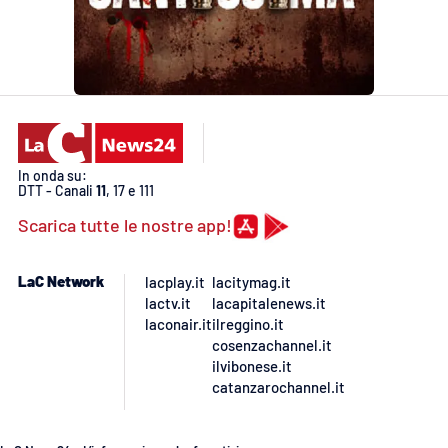
Lacplay.it
Lactv.it
Laconair.it
Lacitymag.it
In onda su:
DTT - Canali
11
, 17 e 111
Lacapitalenews.it
Scarica tutte le nostre app!
Ilreggino.it
LaC Network
lacplay.it
lacitymag.it
lactv.it
lacapitalenews.it
Cosenzachannel.it
laconair.it
ilreggino.it
cosenzachannel.it
Ilvibonese.it
ilvibonese.it
catanzarochannel.it
Catanzarochannel.it