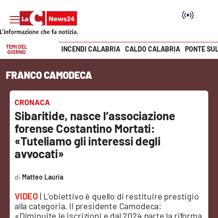
TEMI DEL
INCENDI CALABRIA
CALDO CALABRIA
PONTE SU
GIORNO
Vai
FRANCO CAMODECA
SEZIONI
Cronaca
CRONACA
Sibaritide, nasce l’associazione
Politica
forense Costantino Mortati:
«Tuteliamo gli interessi degli
Attualità
avvocati»
Economia e lavoro
Matteo Lauria
VIDEO
| L’obiettivo è quello di restituire prestigio
Italia Mondo
alla categoria. Il presidente Camodeca:
«Diminuite le iscrizioni e dal 2024 parte la riforma