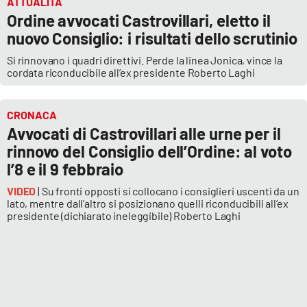
ATTUALITÀ
Ordine avvocati Castrovillari, eletto il
Cultura
nuovo Consiglio: i risultati dello scrutinio
Si rinnovano i quadri direttivi. Perde la linea Jonica, vince la
Economia e Lavoro
cordata riconducibile all’ex presidente Roberto Laghi
Politica
CRONACA
Avvocati di Castrovillari alle urne per il
Sanità
rinnovo del Consiglio dell’Ordine: al voto
l’8 e il 9 febbraio
Società
VIDEO
| Su fronti opposti si collocano i consiglieri uscenti da un
lato, mentre dall’altro si posizionano quelli riconducibili all’ex
Sport
presidente (dichiarato ineleggibile) Roberto Laghi
RUBRICHE
Good Morning Vietnam