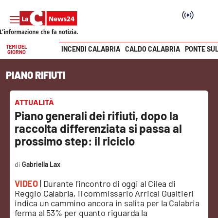
TEMI DEL
INCENDI CALABRIA
CALDO CALABRIA
PONTE SU
GIORNO
Vai
PIANO RIFIUTI
SEZIONI
Cronaca
ATTUALITÀ
Piano generali dei rifiuti, dopo la
Politica
raccolta differenziata si passa al
prossimo step: il riciclo
Attualità
Gabriella Lax
Economia e lavoro
VIDEO
| Durante l'incontro di oggi al Cilea di
Reggio Calabria, il commissario Arrical Gualtieri
Italia Mondo
indica un cammino ancora in salita per la Calabria
ferma al 53% per quanto riguarda la