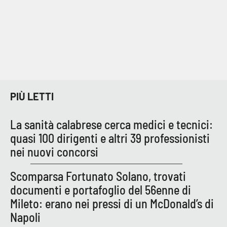
EDIZIONI
LOCALI
Catanzaro
Crotone
PIÙ LETTI
Vibo Valentia
La sanità calabrese cerca medici e tecnici:
quasi 100 dirigenti e altri 39 professionisti
Reggio Calabria
nei nuovi concorsi
Cosenza
Scomparsa Fortunato Solano, trovati
documenti e portafoglio del 56enne di
Lamezia Terme
Mileto: erano nei pressi di un McDonald’s di
Napoli