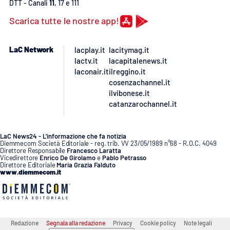
DTT - Canali
11
, 17 e 111
Scarica tutte le nostre app!
APP
Android
LaC Network
lacplay.it
lacitymag.it
lactv.it
lacapitalenews.it
Apple
laconair.it
ilreggino.it
cosenzachannel.it
ilvibonese.it
catanzarochannel.it
LaC News24 - L’informazione che fa notizia
Diemmecom Società Editoriale - reg. trib. VV 23/05/1989 n°68 - R.O.C. 4049
Direttore Responsabile
Francesco Laratta
Vicedirettore
Enrico De Girolamo
e
Pablo Petrasso
Direttore Editoriale
Maria Grazia Falduto
www.diemmecom.it
Redazione
Segnala alla redazione
Privacy
Cookie policy
Note legali