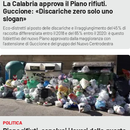
La Calabria approva il Piano rifiuti.
Guccione: «Discariche zero solo uno
Cultura
slogan»
Economia e Lavoro
Eco-distretti al posto delle discariche e il raggiungimento del 45% di
raccolta differenziata entro il 2018 e del 65% entro il 2020: è questo
l’obiettivo del nuovo Piano approvato dalla maggioranza con
Politica
l’astensione di Guccione e del gruppo del Nuovo Centrodestra
Sanità
Società
Sport
RUBRICHE
Good Morning Vietnam
POLITICA