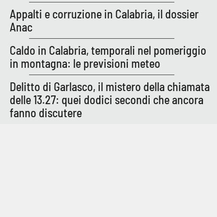
PROGETTI
SPECIALI
Appalti e corruzione in Calabria, il dossier
Buona Sanità Calabria
Anac
Caldo in Calabria, temporali nel pomeriggio
in montagna: le previsioni meteo
LA
CALABRIAVISIONE
Delitto di Garlasco, il mistero della chiamata
Destinazioni
delle 13.27: quei dodici secondi che ancora
Eventi
fanno discutere
Food
Storie
LAC
NETWORK