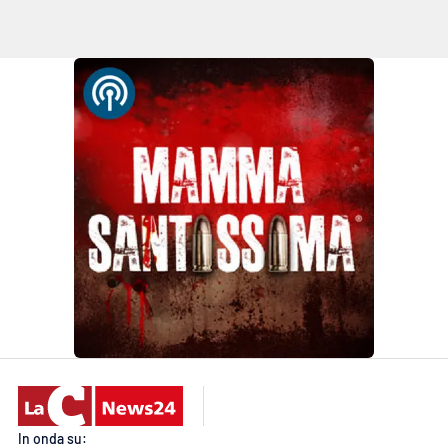
Lacplay.it
Lactv.it
Laconair.it
Lacitymag.it
Lacapitalenews.it
Ilreggino.it
Cosenzachannel.it
Ilvibonese.it
Catanzarochannel.it
In onda su: