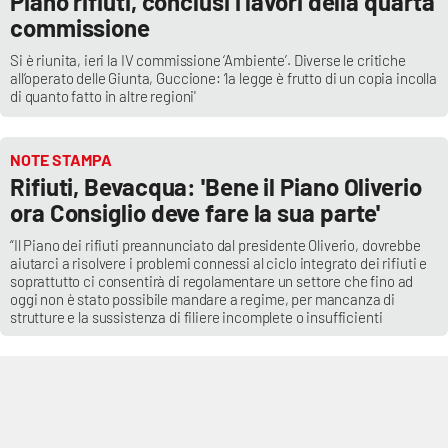
Piano rifiuti, conclusi i lavori della quarta
Parchi Marini Calabria
commissione
Si è riunita, ieri la IV commissione ‘Ambiente’. Diverse le critiche
Leggendo Alvaro insieme
all’operato delle Giunta, Guccione: ‘la legge è frutto di un copia incolla
di quanto fatto in altre regioni'
Imprese Di Calabria
NOTE STAMPA
Le perfidie di Antonella Grippo
Rifiuti, Bevacqua: 'Bene il Piano Oliverio
ora Consiglio deve fare la sua parte'
Venti di comunicazione
“Il Piano dei rifiuti preannunciato dal presidente Oliverio, dovrebbe
aiutarci a risolvere i problemi connessi al ciclo integrato dei rifiuti e
soprattutto ci consentirà di regolamentare un settore che fino ad
STREAMING
oggi non è stato possibile mandare a regime, per mancanza di
strutture e la sussistenza di filiere incomplete o insufficienti
LaC TV
LaC Network
LaC OnAir