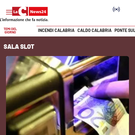
TEMI DEL
INCENDI CALABRIA
CALDO CALABRIA
PONTE SU
GIORNO
Vai
SALA SLOT
SEZIONI
Cronaca
Politica
Attualità
Economia e lavoro
Italia Mondo