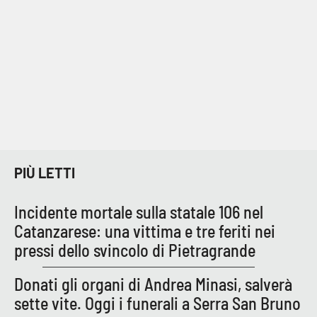
Cultura
Economia e Lavoro
Politica
Sanità
PIÙ LETTI
Società
Incidente mortale sulla statale 106 nel
Sport
Catanzarese: una vittima e tre feriti nei
pressi dello svincolo di Pietragrande
RUBRICHE
Donati gli organi di Andrea Minasi, salverà
Good Morning Vietnam
sette vite. Oggi i funerali a Serra San Bruno