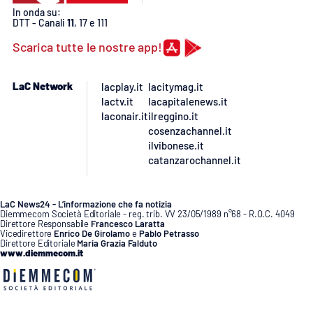
PROGETTI
SPECIALI
In onda su:
DTT - Canali
11
, 17 e 111
Buona Sanità Calabria
Scarica tutte le nostre app!
LaC Network
lacplay.it
lacitymag.it
LA
CALABRIAVISIONE
lactv.it
lacapitalenews.it
laconair.it
ilreggino.it
Destinazioni
cosenzachannel.it
ilvibonese.it
Eventi
catanzarochannel.it
Food
LaC News24 - L’informazione che fa notizia
Diemmecom Società Editoriale - reg. trib. VV 23/05/1989 n°68 - R.O.C. 4049
Direttore Responsabile
Francesco Laratta
Storie
Vicedirettore
Enrico De Girolamo
e
Pablo Petrasso
Direttore Editoriale
Maria Grazia Falduto
www.diemmecom.it
LAC
NETWORK