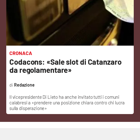
Sanità
Sport
Cultura
Podcast
CRONACA
Codacons: «Sale slot di Catanzaro
Meteo
da regolamentare»
Editoriali
Redazione
Il vicepresidente Di Lieto ha anche invitato tutti i comuni
calabresi a «prendere una posizione chiara contro chi lucra
VIDEO
sulla disperazione»
Ambiente
Cronaca