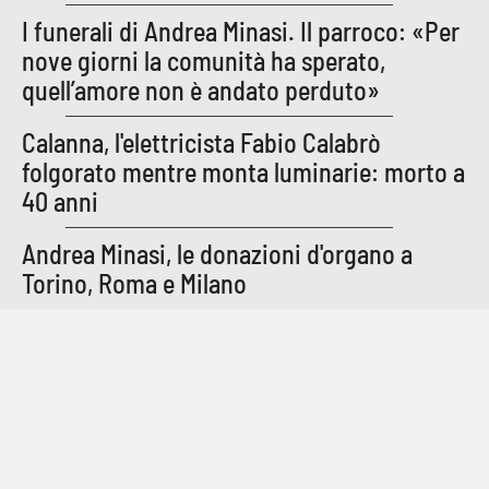
Parchi Marini Calabria
I funerali di Andrea Minasi. Il parroco: «Per
nove giorni la comunità ha sperato,
Leggendo Alvaro insieme
quell’amore non è andato perduto»
Imprese Di Calabria
Calanna, l'elettricista Fabio Calabrò
folgorato mentre monta luminarie: morto a
Le perfidie di Antonella Grippo
40 anni
Venti di comunicazione
Andrea Minasi, le donazioni d'organo a
Torino, Roma e Milano
STREAMING
LaC TV
LaC Network
LaC OnAir