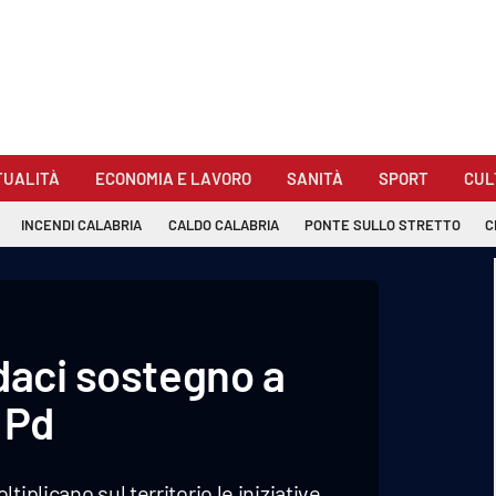
TUALITÀ
ECONOMIA E LAVORO
SANITÀ
SPORT
CUL
INCENDI CALABRIA
CALDO CALABRIA
PONTE SULLO STRETTO
C
daci sostegno a
l Pd
iplicano sul territorio le iniziative