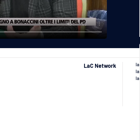
la
LaC Network
la
la