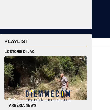
PLAYLIST
cplay.it
lacitymag.it
LE STORIE DI LAC
ctv.it
lacapitalenews.it
conair.it
ilreggino.it
cosenzachannel.it
ilvibonese.it
catanzarochannel.it
ARBËRIA NEWS