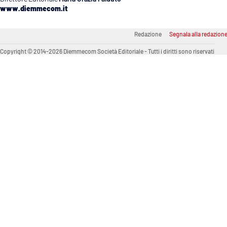
www.diemmecom.it
Venti di comunicazione
Redazione
Segnala alla redazion
Streaming
Copyright © 2014-2026 Diemmecom Società Editoriale - Tutti i diritti sono riservati
LaC TV
LaC Network
LaC OnAir
Edizioni
locali
Catanzaro
Crotone
Vibo Valentia