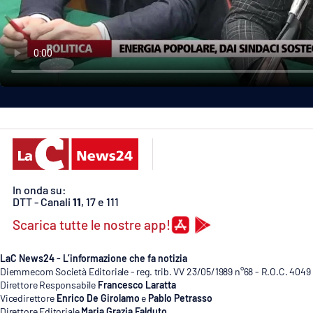
Politica
Sanità
Società
Sport
Rubriche
Good Morning Vietnam
In onda su:
DTT - Canali
11
, 17 e 111
Parchi Marini Calabria
Scarica tutte le nostre app!
Leggendo Alvaro insieme
LaC News24 - L’informazione che fa notizia
Imprese Di Calabria
Diemmecom Società Editoriale - reg. trib. VV 23/05/1989 n°68 - R.O.C. 4049
Direttore Responsabile
Francesco Laratta
Vicedirettore
Enrico De Girolamo
e
Pablo Petrasso
Le perfidie di Antonella Grippo
Direttore Editoriale
Maria Grazia Falduto