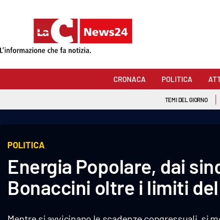
Sezioni
Cronaca
CRONACA
POLITICA
AT
Politica
TEMI DEL GIORNO
Attualità
Economia e lavoro
POLITICA
Energia Popolare, dai sin
Italia Mondo
Bonaccini oltre i limiti de
Sanità
Sport
Mentre si avvicinano le scadenze congressuali, si molt