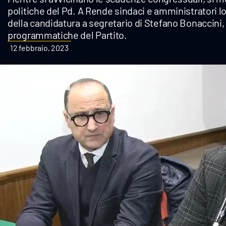
politiche del Pd. A Rende sindaci e amministratori l
Cultura
della candidatura a segretario di Stefano Bonaccini, 
programmatiche del Partito.
Podcast
12 febbraio, 2023
Meteo
Editoriali
Video
Ambiente
Cronaca
Cultura
Economia e Lavoro