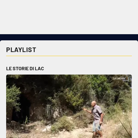
Cultura
Economia e Lavoro
Politica
PLAYLIST
Sanità
LE STORIE DI LAC
Società
Sport
RUBRICHE
Good Morning Vietnam