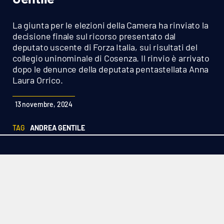
Sanità
La giunta per le elezioni della Camera ha rinviato la
Sport
decisione finale sul ricorso presentato dal
deputato uscente di Forza Italia, sui risultati del
collegio uninominale di Cosenza. Il rinvio è arrivato
Cultura
dopo le denunce della deputata pentastellata Anna
Laura Orrico.
Podcast
13 novembre, 2024
Meteo
TAG
ANDREA GENTILE
Editoriali
VIDEO
Ambiente
Cronaca