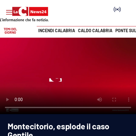
TEMI DEL
INCENDI CALABRIA
CALDO CALABRIA
PONTE SU
GIORNO
Vai
SEZIONI
Cronaca
Politica
Attualità
Economia e lavoro
Montecitorio, esplode il caso
Italia Mondo
Gentile