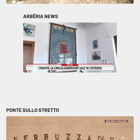
Parchi Marini Calabria
ARBËRIA NEWS
Leggendo Alvaro insieme
Imprese Di Calabria
Le perfidie di Antonella Grippo
Venti di comunicazione
STREAMING
LaC TV
PONTE SULLO STRETTO
LaC Network
LaC OnAir