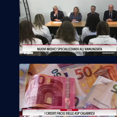
Reggio Calabria
Cosenza
Lamezia Terme
Progetti
speciali
Buona Sanità Calabria
La
Calabriavisione
Destinazioni
Eventi