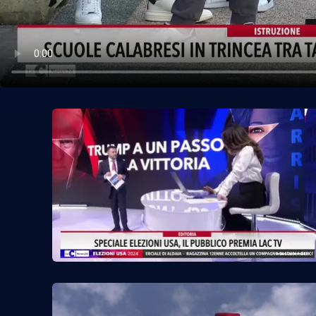
Politica
Sanità
Società
Sport
Rubriche
Good Morning Vietnam
Parchi Marini Calabria
Leggendo Alvaro insieme
Imprese Di Calabria
Le perfidie di Antonella Grippo