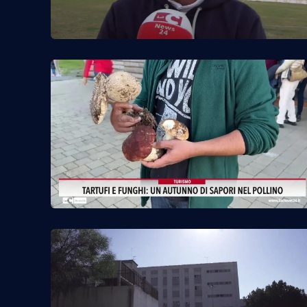
Cosenzachannel.it
Ilvibonese.it
Catanzarochannel.it
App
Android
Apple
Vai