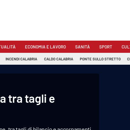
TUALITÀ
ECONOMIA E LAVORO
SANITÀ
SPORT
CUL
INCENDI CALABRIA
CALDO CALABRIA
PONTE SULLO STRETTO
C
 tra tagli e
e, tra tagli di bilancio e accorpamenti