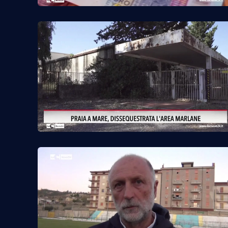
Food
Storie
LaC
Network
Lacplay.it
Lactv.it
Laconair.it
Lacitymag.it
Lacapitalenews.it
Ilreggino.it