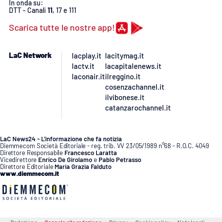
PROGETTI
In onda su:
SPECIALI
DTT - Canali
11
, 17 e 111
Buona Sanità Calabria
Scarica tutte le nostre app!
LaC Network
lacplay.it
lacitymag.it
LA
CALABRIAVISIONE
lactv.it
lacapitalenews.it
laconair.it
ilreggino.it
Destinazioni
cosenzachannel.it
ilvibonese.it
catanzarochannel.it
Eventi
Food
LaC News24 - L’informazione che fa notizia
Diemmecom Società Editoriale - reg. trib. VV 23/05/1989 n°68 - R.O.C. 4049
Direttore Responsabile
Francesco Laratta
Vicedirettore
Enrico De Girolamo
e
Pablo Petrasso
Storie
Direttore Editoriale
Maria Grazia Falduto
www.diemmecom.it
LAC
NETWORK