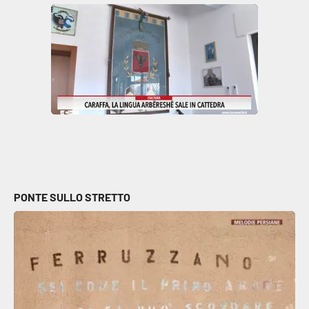
Parchi Marini Calabria
Leggendo Alvaro insieme
Imprese Di Calabria
Le perfidie di Antonella Grippo
Venti di comunicazione
PONTE SULLO STRETTO
STREAMING
LaC TV
LaC Network
LaC OnAir