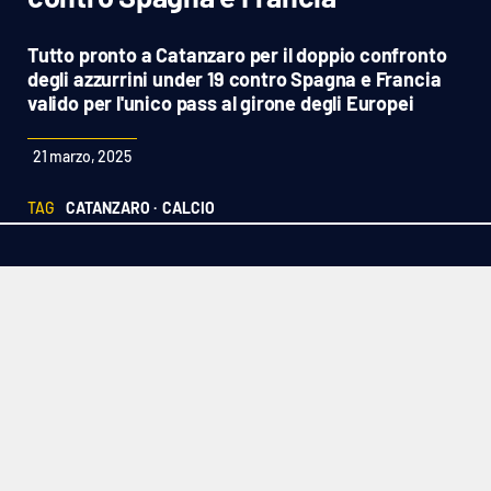
Sanità
Tutto pronto a Catanzaro per il doppio confronto
Sport
degli azzurrini under 19 contro Spagna e Francia
valido per l'unico pass al girone degli Europei
Cultura
21 marzo, 2025
Podcast
TAG
CATANZARO ·
CALCIO
Meteo
Editoriali
VIDEO
Ambiente
Cronaca