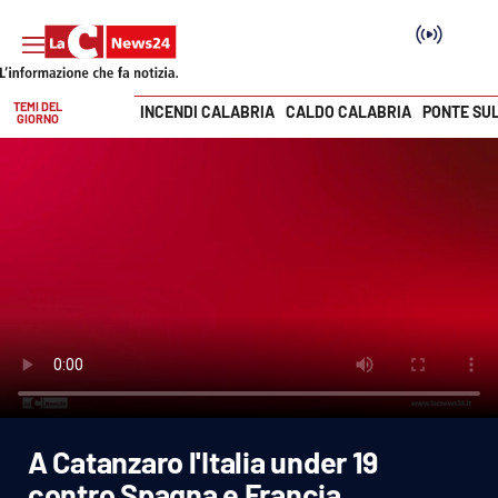
TEMI DEL
INCENDI CALABRIA
CALDO CALABRIA
PONTE SU
GIORNO
Vai
SEZIONI
Cronaca
Politica
Attualità
Economia e lavoro
A Catanzaro l'Italia under 19
Italia Mondo
contro Spagna e Francia