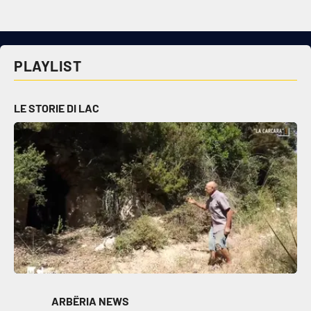
Cultura
PLAYLIST
Economia e Lavoro
Politica
LE STORIE DI LAC
Sanità
Società
Sport
RUBRICHE
Good Morning Vietnam
ARBËRIA NEWS