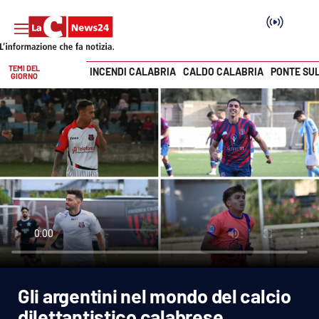
TEMI DEL
INCENDI CALABRIA
CALDO CALABRIA
PONTE SU
GIORNO
Vai
SEZIONI
Cronaca
Politica
Attualità
Economia e lavoro
Gli argentini nel mondo del calcio
Italia Mondo
dilettantistico calabrese