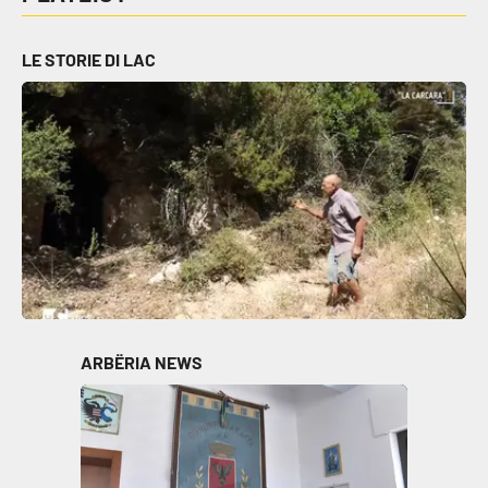
Cultura
LE STORIE DI LAC
Economia e Lavoro
Politica
Sanità
Società
Sport
ARBËRIA NEWS
RUBRICHE
Good Morning Vietnam