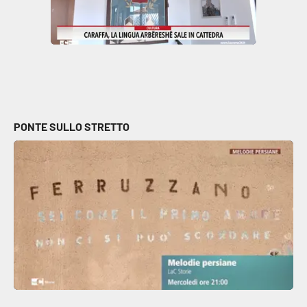
Parchi Marini Calabria
Leggendo Alvaro insieme
Imprese Di Calabria
Le perfidie di Antonella Grippo
PONTE SULLO STRETTO
Venti di comunicazione
STREAMING
LaC TV
LaC Network
LaC OnAir