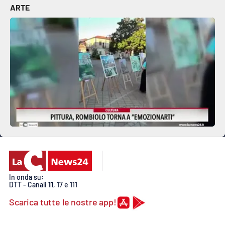
ARTE
EDIZIONI
LOCALI
Catanzaro
Crotone
Vibo Valentia
Reggio Calabria
Cosenza
In onda su:
DTT - Canali
11
, 17 e 111
Lamezia Terme
Scarica tutte le nostre app!