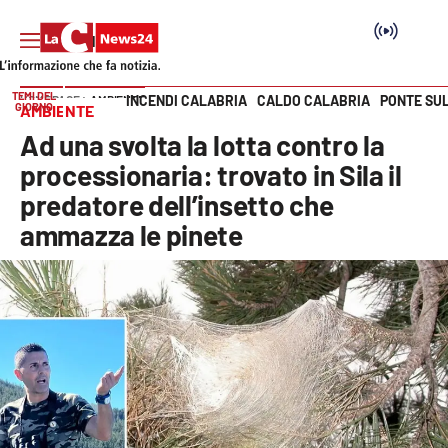
TEMI DEL
INCENDI CALABRIA
CALDO CALABRIA
PONTE SU
HOME PAGE
AMBIENTE
GIORNO
AMBIENTE
Vai
Ad una svolta la lotta contro la
SEZIONI
processionaria: trovato in Sila il
predatore dell’insetto che
Cronaca
ammazza le pinete
Politica
Attualità
Economia e lavoro
Italia Mondo