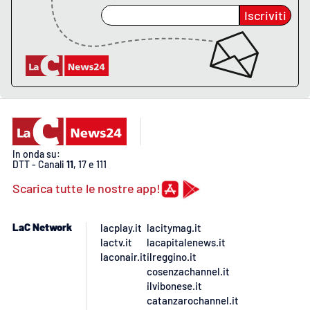
Iscriviti
In onda su:
DTT - Canali
11
, 17 e 111
Scarica tutte le nostre app!
LaC Network
lacplay.it
lacitymag.it
lactv.it
lacapitalenews.it
laconair.it
ilreggino.it
cosenzachannel.it
ilvibonese.it
catanzarochannel.it