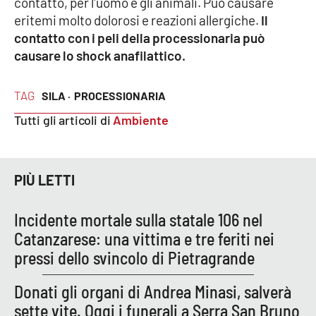
contatto, per l'uomo e gli animali. Può causare
eritemi molto dolorosi e reazioni allergiche.
Il
APP
contatto con i peli della processionaria può
causare lo shock anafilattico.
Android
Apple
TAG
SILA ·
PROCESSIONARIA
Tutti gli articoli di
Ambiente
PIÙ LETTI
Incidente mortale sulla statale 106 nel
Catanzarese: una vittima e tre feriti nei
pressi dello svincolo di Pietragrande
Donati gli organi di Andrea Minasi, salverà
sette vite. Oggi i funerali a Serra San Bruno