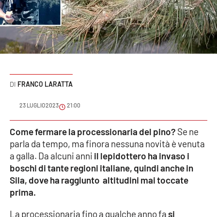
Sanità
Sport
Cultura
Podcast
FRANCO LARATTA
Meteo
23 LUGLIO 2023
21:00
Editoriali
Come fermare la processionaria del pino?
Se ne
parla da tempo, ma finora nessuna novità è venuta
a galla. Da alcuni anni
il lepidottero ha invaso i
boschi di tante regioni italiane, quindi anche in
VIDEO
Sila, dove ha raggiunto altitudini mai toccate
Ambiente
prima.
Cronaca
La processionaria fino a qualche anno fa
si