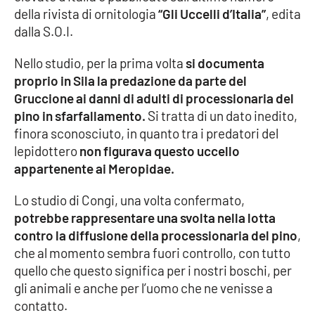
PROGETTI
SPECIALI
della rivista di ornitologia
“Gli Uccelli d’Italia”
, edita
dalla S.O.I.
Buona Sanità Calabria
Nello studio, per la prima volta
si documenta
proprio in Sila la predazione da parte del
LA
CALABRIAVISIONE
Gruccione ai danni di adulti di processionaria del
pino in sfarfallamento.
Si tratta di un dato inedito,
Destinazioni
finora sconosciuto, in quanto tra i predatori del
lepidottero
non figurava questo uccello
Eventi
appartenente ai Meropidae.
Food
Lo studio di Congi, una volta confermato,
potrebbe rappresentare una svolta nella lotta
Storie
contro la diffusione della processionaria del pino
,
che al momento sembra fuori controllo, con tutto
quello che questo significa per i nostri boschi, per
LAC
gli animali e anche per l’uomo che ne venisse a
NETWORK
contatto.