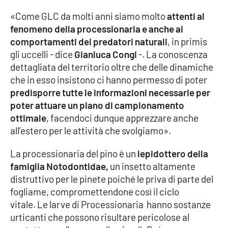
Lacplay.it
«Come GLC da molti anni siamo molto
attenti al
fenomeno della processionaria e anche ai
Lactv.it
comportamenti dei predatori naturali
, in primis
gli uccelli - dice
Gianluca Congi
-. La conoscenza
Laconair.it
dettagliata del territorio oltre che delle dinamiche
che in esso insistono ci hanno permesso di poter
Lacitymag.it
predisporre tutte le informazioni necessarie per
poter attuare un piano di campionamento
Lacapitalenews.it
ottimale
, facendoci dunque apprezzare anche
all’estero per le attività che svolgiamo».
Ilreggino.it
La processionaria del pino è un
lepidottero della
Cosenzachannel.it
famiglia Notodontidae,
un insetto altamente
distruttivo per le pinete poiché le priva di parte del
Ilvibonese.it
fogliame, compromettendone così il ciclo
vitale. Le larve di Processionaria hanno sostanze
Catanzarochannel.it
urticanti che possono risultare pericolose al