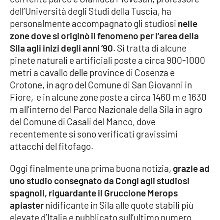
dell’Università degli Studi della Tuscia, ha
personalmente accompagnato gli studiosi
nelle
zone dove si originò il fenomeno per l’area della
EDIZIONI
LOCALI
Sila agli inizi degli anni ’90
. Si tratta di alcune
Catanzaro
pinete naturali e artificiali poste a circa 900-1000
metri a cavallo delle province di Cosenza e
Crotone, in agro del Comune di San Giovanni in
Crotone
Fiore, e in alcune zone poste a circa 1460 m e 1630
m all’interno del Parco Nazionale della Sila in agro
Vibo Valentia
del Comune di Casali del Manco, dove
recentemente si sono verificati gravissimi
Reggio Calabria
attacchi del fitofago.
Cosenza
Oggi finalmente una prima buona notizia,
grazie ad
uno studio consegnato da Congi agli studiosi
Lamezia Terme
spagnoli, riguardante il Gruccione Merops
apiaster
nidificante in Sila alle quote stabili più
elevate d’Italia e pubblicato sull’ultimo numero