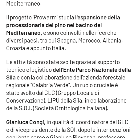
Mediterraneo.
Parchi Marini Calabria
Il progetto ‘Prowarm’ studia
l'espansione della
Leggendo Alvaro insieme
processionaria del pino nel bacino del
Mediterraneo,
e sono coinvolti nelle ricerche
Imprese Di Calabria
diversi paesi, tra cui Spagna, Marocco, Albania,
Croazia e appunto Italia.
Le perfidie di Antonella Grippo
Le attività sono state svolte grazie al supporto
Venti di comunicazione
tecnico e logistico
dell’Ente Parco Nazionale della
Sila
e con la collaborazione dell’azienda forestale
regionale “Calabria Verde”. Un ruolo cruciale è
stato svolto dal GLC (Gruppo Locale di
STREAMING
Conservazione), LIPU della Sila, in collaborazione
LaC TV
della S.O.I. (Società Ornitologica Italiana).
LaC Network
Gianluca Congi,
in qualità di coordinatore del GLC
e di vicepresidente della SOI, dopo le interlocuzioni
con l’ente parco e Gianluca Piovesan, professore
LaC OnAir