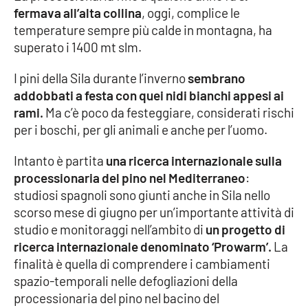
fermava all’alta collina
, oggi, complice le
temperature sempre più calde in montagna, ha
Cultura
superato i 1400 mt slm.
Economia e Lavoro
I pini della Sila durante l’inverno
sembrano
addobbati a festa con quei nidi bianchi appesi ai
Politica
rami.
Ma c’è poco da festeggiare, considerati rischi
per i boschi, per gli animali e anche per l’uomo.
Sanità
Intanto è partita
una ricerca internazionale sulla
Società
processionaria del pino nel Mediterraneo
:
studiosi spagnoli sono giunti anche in Sila nello
Sport
scorso mese di giugno per un’importante attività di
studio e monitoraggi nell’ambito di
un progetto di
ricerca internazionale denominato ‘Prowarm’.
La
RUBRICHE
finalità è quella di comprendere i cambiamenti
spazio-temporali nelle defogliazioni della
Good Morning Vietnam
processionaria del pino nel bacino del