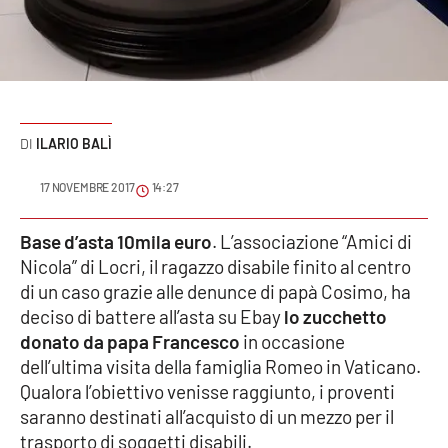
Sanità
Sport
Cultura
ILARIO BALÌ
Podcast
17 NOVEMBRE 2017
14:27
Meteo
Base d’asta 10mila euro
. L’associazione “Amici di
Nicola” di Locri, il ragazzo disabile finito al centro
Editoriali
di un caso grazie alle denunce di papà Cosimo, ha
deciso di battere all’asta su Ebay
lo zucchetto
donato da papa Francesco
in occasione
VIDEO
dell’ultima visita della famiglia Romeo in Vaticano.
Ambiente
Qualora l’obiettivo venisse raggiunto, i proventi
saranno destinati all’acquisto di un mezzo per il
Cronaca
trasporto di soggetti disabili.