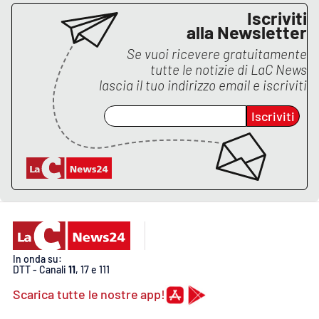
PROGETTI
SPECIALI
Iscriviti
alla Newsletter
Buona Sanità Calabria
Se vuoi ricevere gratuitamente
tutte le notizie di
LaC News
lascia il tuo indirizzo email e iscriviti
LA
CALABRIAVISIONE
Iscriviti
Destinazioni
Eventi
Food
Storie
In onda su:
DTT - Canali
11
, 17 e 111
LAC
NETWORK
Scarica tutte le nostre app!