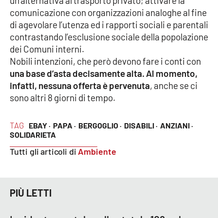
un’alternativa al trasporto privato; attivare la
Parchi Marini Calabria
comunicazione con organizzazioni analoghe al fine
di agevolare l’utenza ed i rapporti sociali e parentali
Leggendo Alvaro insieme
contrastando l’esclusione sociale della popolazione
dei Comuni interni.
Imprese Di Calabria
Nobili intenzioni, che però devono fare i conti con
una base d’asta decisamente alta. Al momento,
Le perfidie di Antonella Grippo
infatti, nessuna offerta è pervenuta
, anche se ci
sono altri 8 giorni di tempo.
Venti di comunicazione
TAG
EBAY ·
PAPA ·
BERGOGLIO ·
DISABILI ·
ANZIANI ·
SOLIDARIETA
STREAMING
Tutti gli articoli di
Ambiente
LaC TV
LaC Network
PIÙ LETTI
LaC OnAir