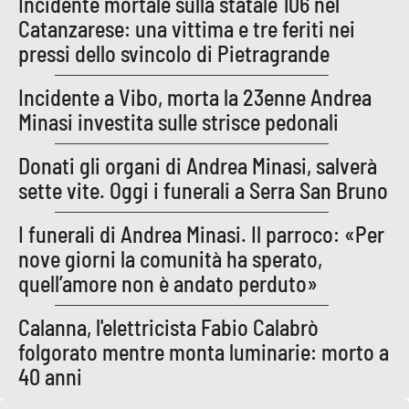
Incidente mortale sulla statale 106 nel
Catanzarese: una vittima e tre feriti nei
pressi dello svincolo di Pietragrande
EDIZIONI
LOCALI
Incidente a Vibo, morta la 23enne Andrea
Catanzaro
Minasi investita sulle strisce pedonali
Crotone
Donati gli organi di Andrea Minasi, salverà
sette vite. Oggi i funerali a Serra San Bruno
Vibo Valentia
I funerali di Andrea Minasi. Il parroco: «Per
Reggio Calabria
nove giorni la comunità ha sperato,
quell’amore non è andato perduto»
Cosenza
Calanna, l'elettricista Fabio Calabrò
Lamezia Terme
folgorato mentre monta luminarie: morto a
40 anni