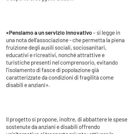
Cultura
Economia e Lavoro
«Pensiamo a un servizio innovativo
– si legge in
una nota dell’associazione - che permetta la piena
Politica
fruizione degli ausili sociali, sociosanitari,
educativi e ricreativi, nonché attrattive e
Sanità
turistiche presenti nel comprensorio, evitando
l'isolamento di fasce di popolazione già
Società
caratterizzate da condizioni di fragilità come
disabili e anziani».
Sport
RUBRICHE
Il progetto si propone, inoltre, di abbattere le spese
Good Morning Vietnam
sostenute da anziani e disabili offrendo