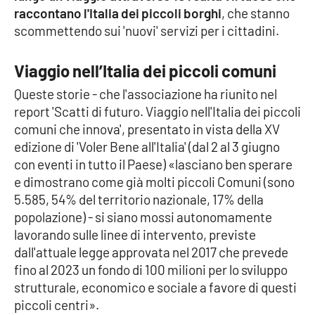
raccontano l'Italia dei piccoli borghi
, che stanno
scommettendo sui 'nuovi' servizi per i cittadini.
Cultura
Economia e Lavoro
Viaggio nell’Italia dei piccoli comuni
Queste storie - che l'associazione ha riunito nel
Politica
report 'Scatti di futuro. Viaggio nell'Italia dei piccoli
comuni che innova', presentato in vista della XV
Sanità
edizione di 'Voler Bene all'Italia' (dal 2 al 3 giugno
con eventi in tutto il Paese) «lasciano ben sperare
Società
e dimostrano come già molti piccoli Comuni (sono
5.585, 54% del territorio nazionale, 17% della
Sport
popolazione) - si siano mossi autonomamente
lavorando sulle linee di intervento, previste
dall'attuale legge approvata nel 2017 che prevede
RUBRICHE
fino al 2023 un fondo di 100 milioni per lo sviluppo
strutturale, economico e sociale a favore di questi
Good Morning Vietnam
piccoli centri».