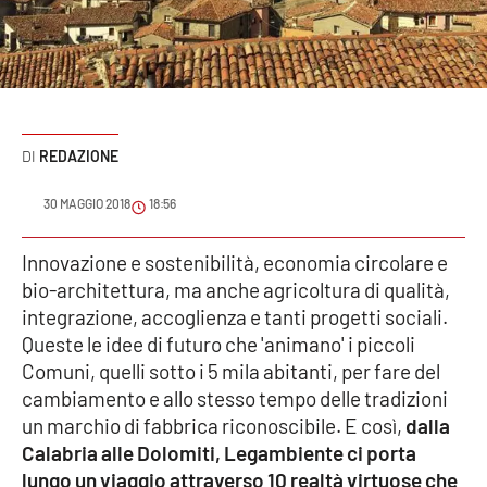
Sanità
Sport
Cultura
REDAZIONE
Podcast
30 MAGGIO 2018
18:56
Meteo
Innovazione e sostenibilità, economia circolare e
bio-architettura, ma anche agricoltura di qualità,
Editoriali
integrazione, accoglienza e tanti progetti sociali.
Queste le idee di futuro che 'animano' i piccoli
Comuni, quelli sotto i 5 mila abitanti, per fare del
VIDEO
cambiamento e allo stesso tempo delle tradizioni
Ambiente
un marchio di fabbrica riconoscibile. E così,
dalla
Calabria alle Dolomiti, Legambiente ci porta
Cronaca
lungo un viaggio attraverso 10 realtà virtuose che