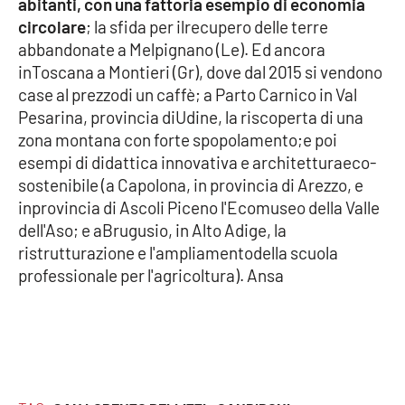
abitanti, con una fattoria esempio di economia
PROGETTI
SPECIALI
circolare
; la sfida per ilrecupero delle terre
Buona Sanità Calabria
abbandonate a Melpignano (Le). Ed ancora
inToscana a Montieri (Gr), dove dal 2015 si vendono
case al prezzodi un caffè; a Parto Carnico in Val
LA
Pesarina, provincia diUdine, la riscoperta di una
CALABRIAVISIONE
zona montana con forte spopolamento;e poi
Destinazioni
esempi di didattica innovativa e architetturaeco-
sostenibile (a Capolona, in provincia di Arezzo, e
Eventi
inprovincia di Ascoli Piceno l'Ecomuseo della Valle
dell'Aso; e aBrugusio, in Alto Adige, la
Food
ristrutturazione e l'ampliamentodella scuola
professionale per l'agricoltura). Ansa
Storie
LAC
NETWORK