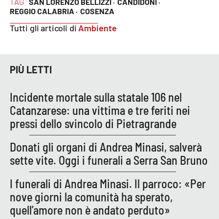
TAG
SAN LORENZO BELLIZZI ·
CANDIDONI ·
Lacplay.it
REGGIO CALABRIA ·
COSENZA
Lactv.it
Tutti gli articoli di
Ambiente
Laconair.it
PIÙ LETTI
Lacitymag.it
Incidente mortale sulla statale 106 nel
Lacapitalenews.it
Catanzarese: una vittima e tre feriti nei
pressi dello svincolo di Pietragrande
Ilreggino.it
Donati gli organi di Andrea Minasi, salverà
Cosenzachannel.it
sette vite. Oggi i funerali a Serra San Bruno
Ilvibonese.it
I funerali di Andrea Minasi. Il parroco: «Per
nove giorni la comunità ha sperato,
Catanzarochannel.it
quell’amore non è andato perduto»