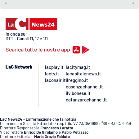
In onda su:
DTT - Canali
11
, 17 e 111
Scarica tutte le nostre app!
LaC Network
lacplay.it
lacitymag.it
lactv.it
lacapitalenews.it
laconair.it
ilreggino.it
cosenzachannel.it
ilvibonese.it
catanzarochannel.it
LaC News24 - L’informazione che fa notizia
Diemmecom Società Editoriale - reg. trib. VV 23/05/1989 n°68 - R.O.C. 4049
Direttore Responsabile
Francesco Laratta
Vicedirettore
Enrico De Girolamo
e
Pablo Petrasso
Direttore Editoriale
Maria Grazia Falduto