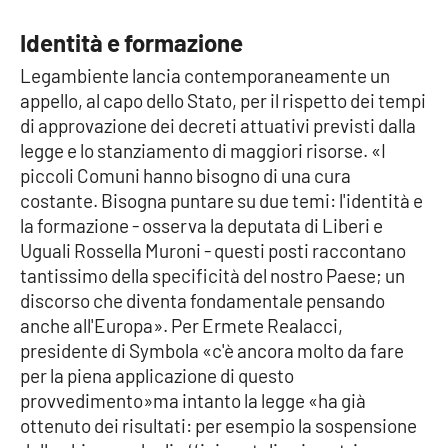
Parchi Marini Calabria
Identità e formazione
Leggendo Alvaro insieme
Legambiente lancia contemporaneamente un
appello, al capo dello Stato, per il rispetto dei tempi
Imprese Di Calabria
di approvazione dei decreti attuativi previsti dalla
legge e lo stanziamento di maggiori risorse. «I
Le perfidie di Antonella Grippo
piccoli Comuni hanno bisogno di una cura
costante. Bisogna puntare su due temi: l'identità e
Venti di comunicazione
la formazione - osserva la deputata di Liberi e
Uguali Rossella Muroni - questi posti raccontano
tantissimo della specificità del nostro Paese; un
discorso che diventa fondamentale pensando
STREAMING
anche all'Europa». Per Ermete Realacci,
LaC TV
presidente di Symbola «c'è ancora molto da fare
per la piena applicazione di questo
LaC Network
provvedimento»ma intanto la legge «ha già
ottenuto dei risultati: per esempio la sospensione
LaC OnAir