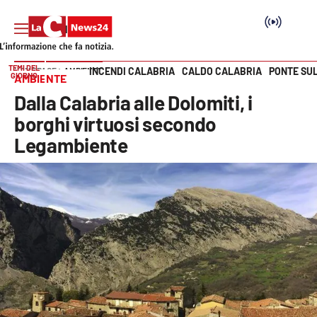
TEMI DEL
INCENDI CALABRIA
CALDO CALABRIA
PONTE SU
HOME PAGE
AMBIENTE
GIORNO
AMBIENTE
Vai
Dalla Calabria alle Dolomiti, i
SEZIONI
borghi virtuosi secondo
Legambiente
Cronaca
Politica
Attualità
Economia e lavoro
Italia Mondo