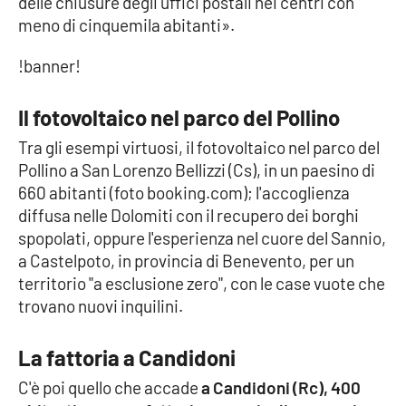
delle chiusure degli uffici postali nei centri con
meno di cinquemila abitanti».
!banner!
EDIZIONI
LOCALI
Catanzaro
Il fotovoltaico nel parco del Pollino
Tra gli esempi virtuosi, il fotovoltaico nel parco del
Crotone
Pollino a San Lorenzo Bellizzi (Cs), in un paesino di
660 abitanti (foto booking.com); l'accoglienza
Vibo Valentia
diffusa nelle Dolomiti con il recupero dei borghi
spopolati, oppure l'esperienza nel cuore del Sannio,
Reggio Calabria
a Castelpoto, in provincia di Benevento, per un
territorio "a esclusione zero", con le case vuote che
Cosenza
trovano nuovi inquilini.
Lamezia Terme
La fattoria a Candidoni
C'è poi quello che accade
a Candidoni (Rc), 400