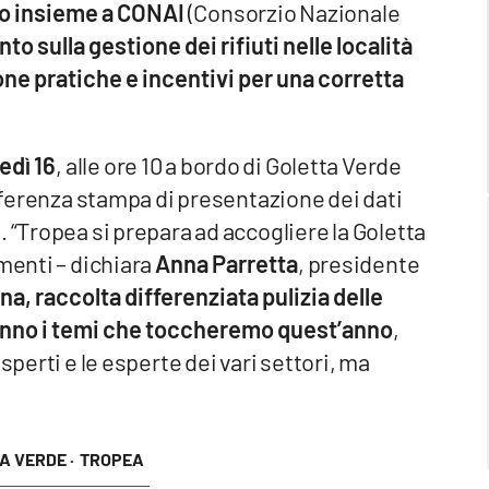
o insieme a CONAI
(Consorzio Nazionale
nto sulla gestione dei rifiuti nelle località
e pratiche e incentivi per una corretta
edì 16
, alle ore 10 a bordo di Goletta Verde
nferenza stampa di presentazione dei dati
 “Tropea si prepara ad accogliere la Goletta
menti – dichiara
Anna Parretta
, presidente
na, raccolta differenziata pulizia delle
ranno i temi che toccheremo quest’anno
,
sperti e le esperte dei vari settori, ma
A VERDE ·
TROPEA