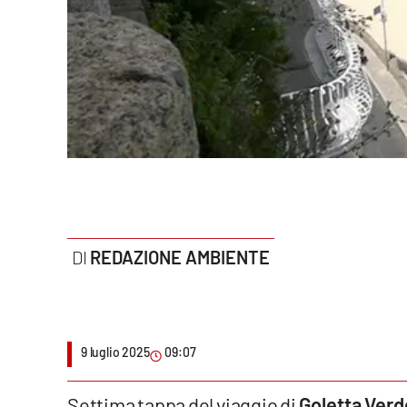
Politica
Sanità
Società
Sport
Rubriche
Good Morning Vietnam
REDAZIONE AMBIENTE
Parchi Marini Calabria
Leggendo Alvaro insieme
9 luglio 2025
09:07
Imprese Di Calabria
Le perfidie di Antonella Grippo
Settima tappa del viaggio di
Goletta Verd