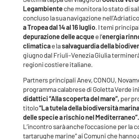
Legambiente
che monitora lo stato di sa
Venti di comunicazione
concluso la sua navigazione nell’Adriatic
a Tropea dal 14 al 16 luglio
. I temi princip
Streaming
depurazione delle acque
e l’
energia rinn
LaC TV
climatica
e la
salvaguardia della biodiver
giugno dal Friuli-Venezia Giulia terminerà 
LaC Network
regioni costiere italiane.
LaC OnAir
Partners principali Anev, CONOU, Novamon
programma calabrese di Goletta Verde in
Edizioni
locali
didattici “Alla scoperta del mare”,
per pr
titolo
“La tutela della biodiversità marina
Catanzaro
delle specie a rischio nel Mediterraneo”
Crotone
L’incontro sarà anche l’occasione per la 
tartarughe marine” ai Comuni che hanno a
Vibo Valentia