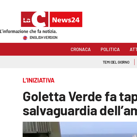
Sezioni
ENGLISH VERSION
Cronaca
CRONACA
POLITICA
AT
Politica
TEMI DEL GIORNO
Attualità
L’INIZIATIVA
Economia e lavoro
Goletta Verde fa tap
Italia Mondo
salvaguardia dell’a
Sanità
Sport