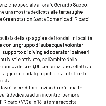
enzione speciale all’orafo
Gerardo Sacco
,
che una mostra dedicata alle
tartarughe
la Green station Santa Domenica di Ricardi
ulizia della spiaggia e dei fondali in località
ne
con un gruppo di subacquei volontari
l supporto di diving ed operatori balneari
attivisti e attiviste, nell’ambito della
reranno alle ore 8,00 per un’azione collettiva
aggia e i fondali più puliti, e a tutelare la
costa.
dovrà accreditarsi inviando un’e-mail a
sarà dedicata ad un incontro, sempre
Ricardi (VV) alle 18, a tema raccolta