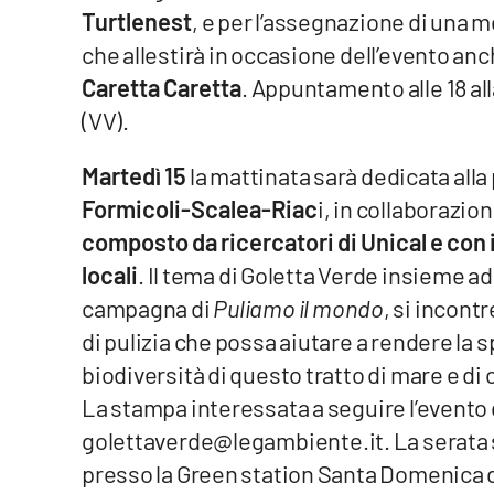
Turtlenest
, e per l’assegnazione di una m
Reggio Calabria
che allestirà in occasione dell’evento an
Caretta Caretta
. Appuntamento alle 18 al
Cosenza
(VV).
Lamezia Terme
Martedì 15
la mattinata sarà dedicata alla p
Formicoli-Scalea-Riac
i, in collaborazio
Progetti
composto da ricercatori di Unical e con i
speciali
locali
. Il tema di Goletta Verde insieme ad 
Buona Sanità Calabria
campagna di
Puliamo il mondo
, si incont
di pulizia che possa aiutare a rendere la spi
La
Calabriavisione
biodiversità di questo tratto di mare e di 
La stampa interessata a seguire l’evento 
Destinazioni
golettaverde@legambiente.it. La serata 
Eventi
presso la Green station Santa Domenica di 