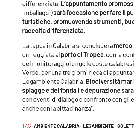
differenziata.
L’appuntamento promoss
Food
Imballaggi)
sarà l’occasione per fare il pu
Storie
turistiche, promuovendo strumenti, buon
raccolta differenziata
.
LaC
Network
La tappa in Calabria si concluderà
mercol
ormeggiata al
porto di Tropea
, con la co
Lacplay.it
del monitoraggio lungo le coste calabresi.
Lactv.it
Verde, per una tre giorni ricca di appunta
Legambiente Calabria.
Biodiversità mari
Laconair.it
spiagge e dei fondali e depurazione sa
Lacitymag.it
con eventi di dialogo e confronto con gli e
anche con la cittadinanza”.
Lacapitalenews.it
Ilreggino.it
TAG
AMBIENTE CALABRIA ·
LEGAMBIENTE ·
GOLETT