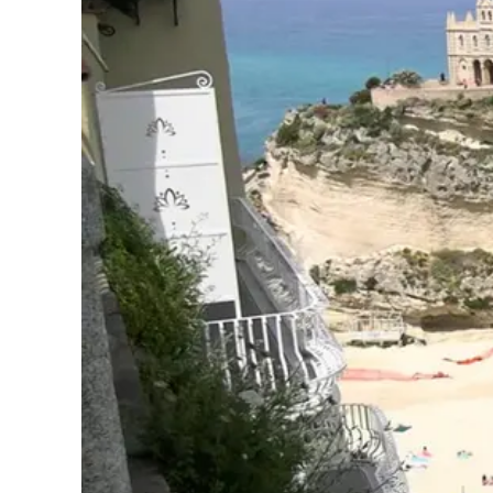
Cultura
Podcast
Meteo
Editoriali
Video
Ambiente
Cronaca
Cultura
Economia e Lavoro