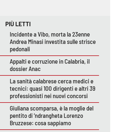
PIÙ LETTI
Incidente a Vibo, morta la 23enne
Andrea Minasi investita sulle strisce
pedonali
Appalti e corruzione in Calabria, il
dossier Anac
La sanità calabrese cerca medici e
tecnici: quasi 100 dirigenti e altri 39
professionisti nei nuovi concorsi
Giuliana scomparsa, è la moglie del
pentito di ’ndrangheta Lorenzo
Bruzzese: cosa sappiamo