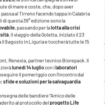
lute di mare e coste, che, dopo aver
o passa al Tirreno facendo tappa in Calabria
ali di questa 39° edizione sono la
ovabile
, passando per la
lotta alla crisi
sità
. Il viaggio della Goletta, iniziato il 23
il 9 agosto in Liguria e toccherà tutte le 15
t, Renexia, partner tecnico Biorepack. Il
izierà
lunedì 14 luglio
con i
laboratori
oseguire il pomeriggio con l’incontro dal
: sfide e soluzioni per la salvaguardia
.
consegna delle bandiere “Amico delle
derito al protocollo del
progetto Life