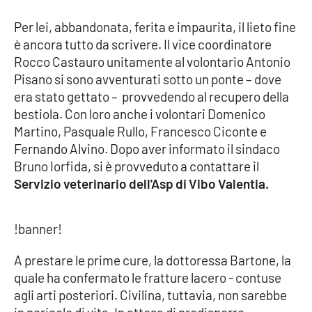
Per lei, abbandonata, ferita e impaurita, il lieto fine
Cultura
è ancora tutto da scrivere. Il vice coordinatore
Rocco Castauro unitamente al volontario Antonio
Economia e Lavoro
Pisano si sono avventurati sotto un ponte – dove
era stato gettato – provvedendo al recupero della
Politica
bestiola. Con loro anche i volontari Domenico
Martino, Pasquale Rullo, Francesco Ciconte e
Sanità
Fernando Alvino. Dopo aver informato il sindaco
Bruno Iorfida, si è provveduto a contattare il
Società
Servizio veterinario dell'Asp di Vibo Valentia.
Sport
!banner!
A prestare le prime cure, la dottoressa Bartone, la
RUBRICHE
quale ha confermato le fratture lacero - contuse
Good Morning Vietnam
agli arti posteriori. Civilina, tuttavia, non sarebbe