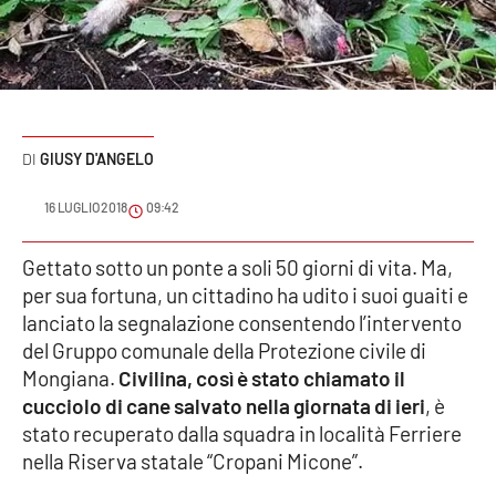
Sanità
Sport
Cultura
GIUSY D'ANGELO
Podcast
16 LUGLIO 2018
09:42
Meteo
Gettato sotto un ponte a soli 50 giorni di vita. Ma,
per sua fortuna, un cittadino ha udito i suoi guaiti e
Editoriali
lanciato la segnalazione consentendo l’intervento
del Gruppo comunale della Protezione civile di
Mongiana.
Civilina, così è stato chiamato il
VIDEO
cucciolo di cane salvato nella giornata di ieri
, è
Ambiente
stato recuperato dalla squadra in località Ferriere
nella Riserva statale “Cropani Micone”.
Cronaca