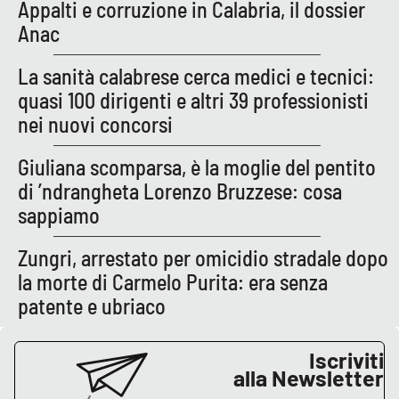
Appalti e corruzione in Calabria, il dossier
Anac
EDIZIONI
LOCALI
La sanità calabrese cerca medici e tecnici:
quasi 100 dirigenti e altri 39 professionisti
Catanzaro
nei nuovi concorsi
Crotone
Giuliana scomparsa, è la moglie del pentito
di ’ndrangheta Lorenzo Bruzzese: cosa
Vibo Valentia
sappiamo
Reggio Calabria
Zungri, arrestato per omicidio stradale dopo
la morte di Carmelo Purita: era senza
Cosenza
patente e ubriaco
Lamezia Terme
Iscriviti
alla Newsletter