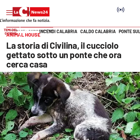
TEMI DEL
INCENDI CALABRIA
CALDO CALABRIA
PONTE SU
HOME PAGE
ANIMAL HOUSE
GIORNO
ANIMAL HOUSE
Vai
La storia di Civilina, il cucciolo
SEZIONI
gettato sotto un ponte che ora
cerca casa
Cronaca
Politica
Attualità
Economia e lavoro
Italia Mondo