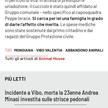
in pericolo di vita. In attesa di predisporre
Parchi Marini Calabria
un’adozione, il cucciolo è stato quindi affidato al
Gruppo comunale – nello specifico al caposquadra
Leggendo Alvaro insieme
Peppe Ierace.
Si cerca per lei una famiglia in grado
di darle l’affetto che merita.
Le spese mediche
Imprese Di Calabria
sono state sostenute dal primo cittadino e dai
ragazzi del Gruppo Protezione civile.
Le perfidie di Antonella Grippo
TAG
MONGIANA ·
VIBO VALENTIA ·
ABBANDONO ANIMALI
Venti di comunicazione
Tutti gli articoli di
Animal House
STREAMING
PIÙ LETTI
LaC TV
Incidente a Vibo, morta la 23enne Andrea
LaC Network
Minasi investita sulle strisce pedonali
LaC OnAir