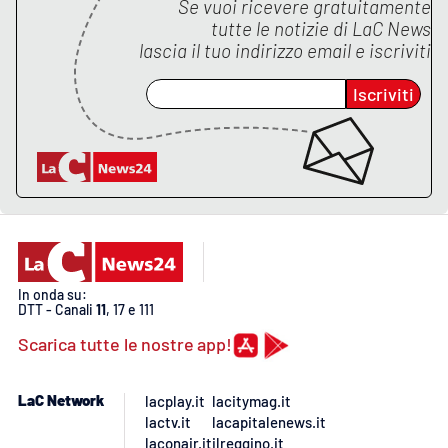
PROGETTI
Se vuoi ricevere gratuitamente
SPECIALI
tutte le notizie di
LaC News
lascia il tuo indirizzo email e iscriviti
Buona Sanità Calabria
Iscriviti
LA
CALABRIAVISIONE
Destinazioni
Eventi
Food
In onda su:
DTT - Canali
11
, 17 e 111
Storie
Scarica tutte le nostre app!
LaC Network
lacplay.it
lacitymag.it
LAC
NETWORK
lactv.it
lacapitalenews.it
laconair.it
ilreggino.it