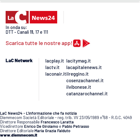
APP
Android
In onda su:
DTT - Canali
11
, 17 e 111
Apple
Scarica tutte le nostre app!
LaC Network
lacplay.it
lacitymag.it
lactv.it
lacapitalenews.it
laconair.it
ilreggino.it
cosenzachannel.it
ilvibonese.it
catanzarochannel.it
LaC News24 - L’informazione che fa notizia
Diemmecom Società Editoriale - reg. trib. VV 23/05/1989 n°68 - R.O.C. 4049
Direttore Responsabile
Francesco Laratta
Vicedirettore
Enrico De Girolamo
e
Pablo Petrasso
Direttore Editoriale
Maria Grazia Falduto
www.diemmecom.it