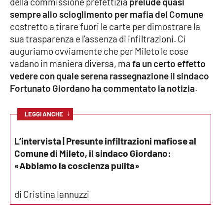
della commissione prefettizia
prelude quasi
sempre allo scioglimento per mafia del Comune
Cultura
costretto a tirare fuori le carte per dimostrare la
sua trasparenza e l’assenza di infiltrazioni. Ci
Economia e Lavoro
auguriamo ovviamente che per Mileto le cose
vadano in maniera diversa, ma
fa un certo effetto
Politica
vedere con quale serena rassegnazione il sindaco
Fortunato Giordano ha commentato la notizia
.
Sanità
↓
LEGGI ANCHE
Società
L’intervista | Presunte infiltrazioni mafiose al
Sport
Comune di Mileto, il sindaco Giordano:
«Abbiamo la coscienza pulita»
RUBRICHE
di Cristina Iannuzzi
Good Morning Vietnam