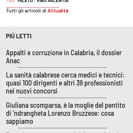
TAG
MILETO ·
VIBO VALENTIA
PROGETTI
SPECIALI
Tutti gli articoli di
Attualità
Buona Sanità Calabria
PIÙ LETTI
LA
CALABRIAVISIONE
Appalti e corruzione in Calabria, il dossier
Destinazioni
Anac
Eventi
La sanità calabrese cerca medici e tecnici:
quasi 100 dirigenti e altri 39 professionisti
Food
nei nuovi concorsi
Storie
Giuliana scomparsa, è la moglie del pentito
di ’ndrangheta Lorenzo Bruzzese: cosa
sappiamo
LAC
NETWORK