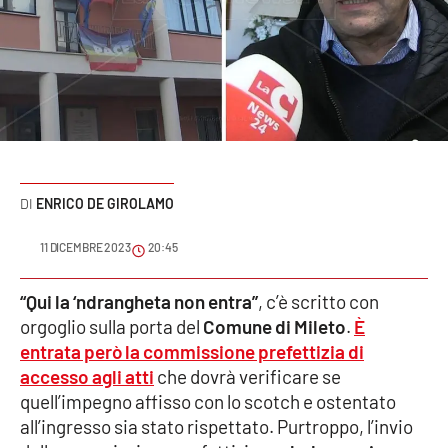
Sanità
Sport
Cultura
Podcast
ENRICO DE GIROLAMO
Meteo
11 DICEMBRE 2023
20:45
Editoriali
“Qui la ‘ndrangheta non entra”
, c’è scritto con
orgoglio sulla porta del
Comune di Mileto
.
È
VIDEO
entrata però la commissione prefettizia di
accesso agli atti
che dovrà verificare se
Ambiente
quell’impegno affisso con lo scotch e ostentato
all’ingresso sia stato rispettato. Purtroppo, l’invio
Cronaca