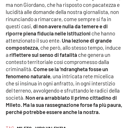
ma non Giordano, che ha risposto con pacatezza e
lucidità alle domande della nostra giornalista, non
rinunciando a rimarcare, come sempre si fa in
EDIZIONI
LOCALI
questi casi,
di non avere nulla da temere e di
riporre piena fiducia nelle istituzioni
che hanno
Catanzaro
attenzionato il suo ente.
Una lezione di grande
compostezza,
che però, allo stesso tempo, induce
Crotone
a
riflettere sul senso di fatalità
che genera un
contesto territoriale così compromesso dalla
Vibo Valentia
criminalità.
Come se la ‘ndrangheta fosse un
fenomeno naturale
, una intricata rete micelica
Reggio Calabria
che si insinua in ogni anfratto, in ogni interstizio
del terreno, avvolgendo e sfruttando le radici della
Cosenza
società.
Non era arrabbiato il primo cittadino di
Mileto. Ma la sua rassegnazione forse fa più paura,
Lamezia Terme
perché potrebbe essere anche la nostra.