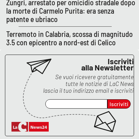
Zungri, arrestato per omicidio stradale dopo
Lacplay.it
la morte di Carmelo Purita: era senza
Lactv.it
patente e ubriaco
Terremoto in Calabria, scossa di magnitudo
Laconair.it
3.5 con epicentro a nord-est di Celico
Lacitymag.it
Iscriviti
Lacapitalenews.it
alla Newsletter
Se vuoi ricevere gratuitamente
Ilreggino.it
tutte le notizie di
LaC News
lascia il tuo indirizzo email e iscriviti
Cosenzachannel.it
Iscriviti
Ilvibonese.it
Catanzarochannel.it