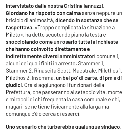
Intervistato dalla nostra Cristina Iannuzzi,
Parchi Marini Calabria
Giordano ha risposto con calma
senza neppure un
briciolo di animosità,
dicendo in sostanza che se
Leggendo Alvaro insieme
l’aspettava.
«Troppo complicata la situazione a
Mileto», ha detto scuotendo piano la testa e
Imprese Di Calabria
snocciolando come un rosario tutte le inchieste
che hanno coinvolto direttamente e
Le perfidie di Antonella Grippo
indirettamente diversi amministratori
comunali,
alcuni dei quali finiti in arresto: Stammer 1,
Venti di comunicazione
Stammer 2, Rinascita Scott, Maestrale, Milethos 1,
Milethos 2. Insomma,
un bel po’ di carte, di pm e di
giudici
. Ora si aggiungono i funzionari della
STREAMING
Prefettura, che passeranno al setaccio vita, morte
LaC TV
e miracoli di chi frequenta la casa comunale e chi,
magari, se ne tiene fisicamente alla larga ma
LaC Network
comunque c’è o cerca di esserci.
Uno scenario che turberebbe qualunque sindaco
,
LaC OnAir