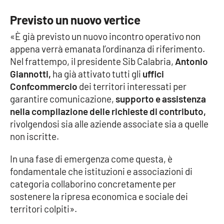
Lacplay.it
Previsto un nuovo vertice
Lactv.it
«È già previsto un nuovo incontro operativo non
appena verrà emanata l’ordinanza di riferimento.
Laconair.it
Nel frattempo, il presidente Sib Calabria,
Antonio
Giannotti,
ha già attivato tutti gli
uffici
Lacitymag.it
Confcommercio
dei territori interessati per
garantire comunicazione,
supporto e assistenza
Lacapitalenews.it
nella compilazione delle richieste di contributo,
rivolgendosi sia alle aziende associate sia a quelle
Ilreggino.it
non iscritte.
Cosenzachannel.it
In una fase di emergenza come questa, è
fondamentale che istituzioni e associazioni di
Ilvibonese.it
categoria collaborino concretamente per
sostenere la ripresa economica e sociale dei
Catanzarochannel.it
territori colpiti».