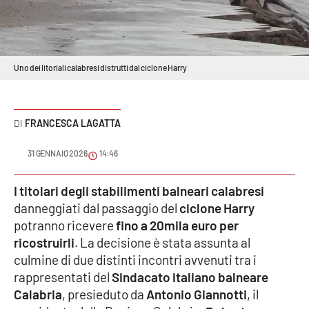
Sanità
Sport
Uno dei litoriali calabresi distrutti dal ciclone Harry
Cultura
Podcast
FRANCESCA LAGATTA
Meteo
31 GENNAIO 2026
14:46
Editoriali
I titolari degli stabilimenti balneari calabresi
danneggiati dal passaggio del
ciclone Harry
potranno ricevere
fino a 20mila euro per
VIDEO
ricostruirli
. La decisione è stata assunta al
culmine di due distinti incontri avvenuti tra i
Ambiente
rappresentati del
Sindacato italiano balneare
Calabria
, presieduto da
Antonio Giannotti
, il
Cronaca