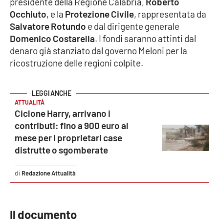
presidente della Regione Calabria,
Roberto
Occhiuto
, e la
Protezione Civile
, rappresentata da
Cultura
Salvatore Rotundo
e dal dirigente generale
Domenico Costarella
. I fondi saranno attinti dal
Economia e Lavoro
denaro già stanziato dal governo Meloni per la
ricostruzione delle regioni colpite.
Politica
Sanità
ATTUALITÀ
Ciclone Harry, arrivano i
Società
contributi: fino a 900 euro al
mese per i proprietari case
Sport
distrutte o sgomberate
Redazione Attualità
RUBRICHE
Good Morning Vietnam
Il documento