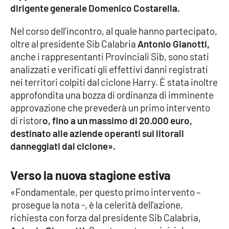
dirigente generale Domenico Costarella.
Nel corso dell’incontro, al quale hanno partecipato,
EDIZIONI
LOCALI
oltre al presidente Sib Calabria
Antonio Gianotti,
anche i rappresentanti Provinciali Sib, sono stati
Catanzaro
analizzati e verificati gli effettivi danni registrati
nei territori colpiti dal ciclone Harry. È stata inoltre
Crotone
approfondita una bozza di ordinanza di imminente
approvazione che prevederà un primo intervento
Vibo Valentia
di ristor
o, fino a un massimo di 20.000 euro,
destinato alle aziende operanti sui litorali
Reggio Calabria
danneggiati dal ciclone».
Cosenza
Verso la nuova stagione estiva
«Fondamentale, per questo primo intervento –
Lamezia Terme
prosegue la nota -, è la celerità dell’azione,
richiesta con forza dal presidente Sib Calabria,