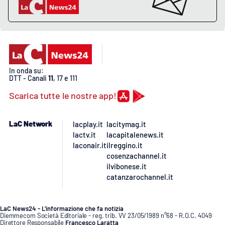
In onda su:
DTT - Canali
11
, 17 e 111
Scarica tutte le nostre app!
LaC Network
lacplay.it
lacitymag.it
lactv.it
lacapitalenews.it
laconair.it
ilreggino.it
cosenzachannel.it
ilvibonese.it
catanzarochannel.it
LaC News24 - L’informazione che fa notizia
Diemmecom Società Editoriale - reg. trib. VV 23/05/1989 n°68 - R.O.C. 4049
Direttore Responsabile
Francesco Laratta