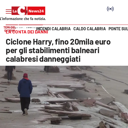
TEMI DEL
INCENDI CALABRIA
CALDO CALABRIA
PONTE SU
HOME PAGE
ATTUALITÀ
GIORNO
LA CONTA DEI DANNI
Vai
Ciclone Harry, fino 20mila euro
SEZIONI
per gli stabilimenti balneari
calabresi danneggiati
Cronaca
Politica
Attualità
Economia e lavoro
Italia Mondo