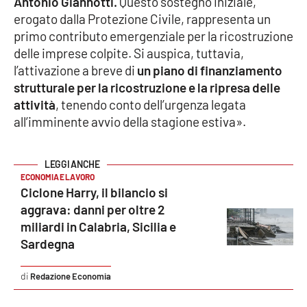
Antonio Giannotti.
Questo sostegno iniziale,
PROGETTI
SPECIALI
erogato dalla Protezione Civile, rappresenta un
primo contributo emergenziale per la ricostruzione
Buona Sanità Calabria
delle imprese colpite. Si auspica, tuttavia,
l’attivazione a breve di
un piano di finanziamento
strutturale per la ricostruzione e la ripresa delle
LA
CALABRIAVISIONE
attività
, tenendo conto dell’urgenza legata
Destinazioni
all’imminente avvio della stagione estiva».
Eventi
ECONOMIA E LAVORO
Food
Ciclone Harry, il bilancio si
aggrava: danni per oltre 2
Storie
miliardi in Calabria, Sicilia e
Sardegna
LAC
Redazione Economia
NETWORK