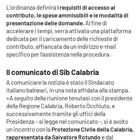
Parchi Marini Calabria
L’ordinanza definirà
i requisiti di accesso al
contributo, le spese ammissibili e le modalità di
Leggendo Alvaro insieme
presentazione delle domande.
Al fine di
accelerare i tempi, verrà attivata una piattaforma
Imprese Di Calabria
dedicata per il caricamento delle richieste di
contributo, affiancata da un indirizzo e-mail
specifico per l’assistenza nella procedura.
Le perfidie di Antonella Grippo
Venti di comunicazione
Il comunicato di Sib Calabria
A comunicare la notizia è stato il Sindacato
italiano balneari, in una nota affidata alla stampa.
STREAMING
«A seguito della riunione tenutasi con il presidente
della Regione Calabria, Roberto Occhiuto, e
LaC TV
successivamente tramite gli uffici della
Presidenza – si legge nel comunicato -, si è svolto
LaC Network
un incontro con la
Protezione Civile della Calabria,
rappresentata da Salvatore Rotundo
e dal
LaC OnAir