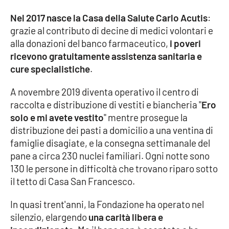
Nel 2017 nasce la Casa della Salute Carlo Acutis
:
grazie al contributo di decine di medici volontari e
EDIZIONI
LOCALI
alla donazioni del banco farmaceutico,
i poveri
ricevono gratuitamente assistenza sanitaria e
Catanzaro
cure specialistiche
.
Crotone
A novembre 2019 diventa operativo il centro di
raccolta e distribuzione di vestiti e biancheria "
Ero
Vibo Valentia
solo e mi avete vestito
" mentre prosegue la
distribuzione dei pasti a domicilio a una ventina di
Reggio Calabria
famiglie disagiate, e la consegna settimanale del
pane a circa 230 nuclei familiari. Ogni notte sono
Cosenza
130 le persone in difficoltà che trovano riparo sotto
il tetto di Casa San Francesco.
Lamezia Terme
In quasi trent'anni, la Fondazione ha operato nel
silenzio, elargendo
una carità libera e