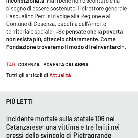
incondizionata
. Ma il bene non è scontato e ha
PROGETTI
SPECIALI
bisogno di essere sostenuto. Il direttore generale
Pasqualino Perri si rivolge alla Regione e al
Buona Sanità Calabria
Comune di Cosenza, capofila dell'Ambito
territoriale sociale: «
Se pensate che la povertà
non esista più, ditecelo chiaramente. Come
LA
CALABRIAVISIONE
Fondazione troveremo il modo di reinventarci
».
Destinazioni
TAG
COSENZA ·
POVERTA CALABRIA
Eventi
Tutti gli articoli di
Attualità
Food
PIÙ LETTI
Storie
Incidente mortale sulla statale 106 nel
LAC
Catanzarese: una vittima e tre feriti nei
NETWORK
pressi dello svincolo di Pietragrande