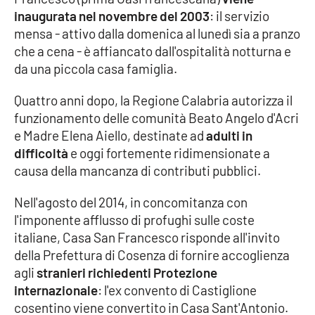
Parchi Marini Calabria
inaugurata nel novembre del 2003
: il servizio
mensa - attivo dalla domenica al lunedì sia a pranzo
Leggendo Alvaro insieme
che a cena - è affiancato dall'ospitalità notturna e
da una piccola casa famiglia.
Imprese Di Calabria
Quattro anni dopo, la Regione Calabria autorizza il
funzionamento delle comunità Beato Angelo d'Acri
Le perfidie di Antonella Grippo
e Madre Elena Aiello, destinate ad
adulti in
difficoltà
e oggi fortemente ridimensionate a
Venti di comunicazione
causa della mancanza di contributi pubblici.
Nell'agosto del 2014, in concomitanza con
STREAMING
l'imponente afflusso di profughi sulle coste
italiane, Casa San Francesco risponde all'invito
LaC TV
della Prefettura di Cosenza di fornire accoglienza
agli
stranieri richiedenti Protezione
LaC Network
internazionale
: l'ex convento di Castiglione
cosentino viene convertito in Casa Sant'Antonio.
LaC OnAir