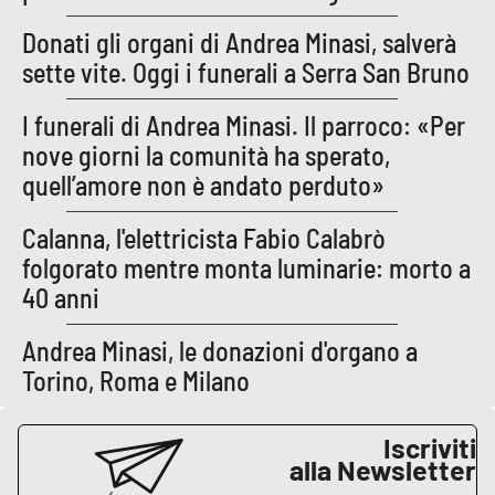
Lacplay.it
Donati gli organi di Andrea Minasi, salverà
Lactv.it
sette vite. Oggi i funerali a Serra San Bruno
Laconair.it
I funerali di Andrea Minasi. Il parroco: «Per
nove giorni la comunità ha sperato,
Lacitymag.it
quell’amore non è andato perduto»
Lacapitalenews.it
Calanna, l'elettricista Fabio Calabrò
folgorato mentre monta luminarie: morto a
Ilreggino.it
40 anni
Cosenzachannel.it
Andrea Minasi, le donazioni d'organo a
Torino, Roma e Milano
Ilvibonese.it
Iscriviti
Catanzarochannel.it
alla Newsletter