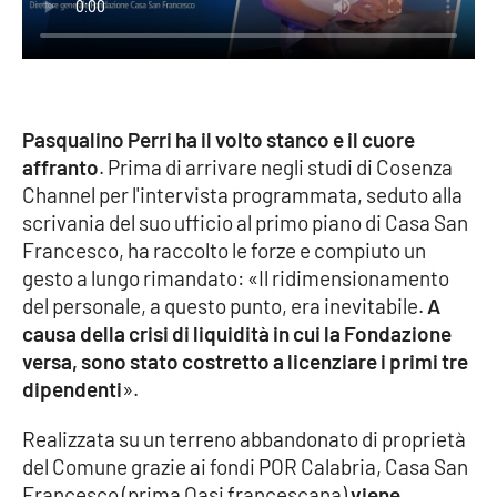
Cultura
Economia e Lavoro
Pasqualino Perri ha il volto stanco e il cuore
Politica
affranto
. Prima di arrivare negli studi di Cosenza
Channel per l'intervista programmata, seduto alla
Sanità
scrivania del suo ufficio al primo piano di Casa San
Francesco, ha raccolto le forze e compiuto un
Società
gesto a lungo rimandato: «Il ridimensionamento
del personale, a questo punto, era inevitabile.
A
Sport
causa della crisi di liquidità in cui la Fondazione
versa, sono stato costretto a licenziare i primi tre
dipendenti
».
RUBRICHE
Realizzata su un terreno abbandonato di proprietà
Good Morning Vietnam
del Comune grazie ai fondi POR Calabria, Casa San
Francesco (prima Oasi francescana)
viene