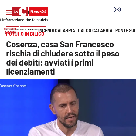
TEMI DEL
INCENDI CALABRIA
CALDO CALABRIA
PONTE SU
HOME PAGE
ATTUALITÀ
GIORNO
FUTURO IN BILICO
Vai
Cosenza, casa San Francesco
SEZIONI
rischia di chiudere sotto il peso
dei debiti: avviati i primi
Cronaca
licenziamenti
Politica
Attualità
Economia e lavoro
Italia Mondo