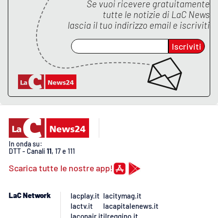
Se vuoi ricevere gratuitamente
tutte le notizie di
LaC News
APP
lascia il tuo indirizzo email e iscriviti
Android
Iscriviti
Apple
In onda su:
DTT - Canali
11
, 17 e 111
Scarica tutte le nostre app!
LaC Network
lacplay.it
lacitymag.it
lactv.it
lacapitalenews.it
laconair.it
ilreggino.it