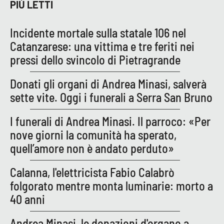
PIÙ LETTI
Incidente mortale sulla statale 106 nel
EDIZIONI
LOCALI
Catanzarese: una vittima e tre feriti nei
pressi dello svincolo di Pietragrande
Catanzaro
Donati gli organi di Andrea Minasi, salverà
Crotone
sette vite. Oggi i funerali a Serra San Bruno
Vibo Valentia
I funerali di Andrea Minasi. Il parroco: «Per
nove giorni la comunità ha sperato,
Reggio Calabria
quell’amore non è andato perduto»
Cosenza
Calanna, l'elettricista Fabio Calabrò
folgorato mentre monta luminarie: morto a
Lamezia Terme
40 anni
Andrea Minasi, le donazioni d'organo a