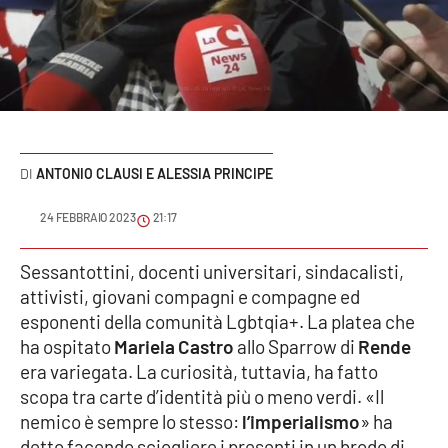
Sanità
Sport
Cultura
Podcast
ANTONIO CLAUSI E ALESSIA PRINCIPE
Meteo
24 FEBBRAIO 2023
21:17
Editoriali
Sessantottini, docenti universitari, sindacalisti,
attivisti, giovani compagni e compagne ed
esponenti della comunità Lgbtqia+. La platea che
ha ospitato
Mariela Castro
allo Sparrow di
Rende
VIDEO
era variegata. La curiosità, tuttavia, ha fatto
Ambiente
scopa tra carte d’identità più o meno verdi. «Il
nemico è sempre lo stesso:
l’imperialismo
» ha
Cronaca
detto facendo sciogliere i presenti in un brodo di