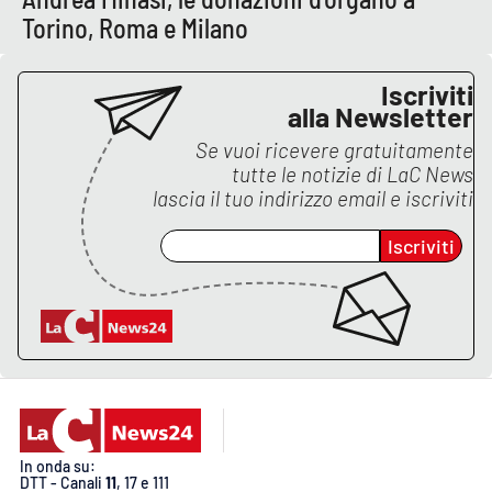
PROGETTI
SPECIALI
Torino, Roma e Milano
Buona Sanità Calabria
Iscriviti
alla Newsletter
LA
CALABRIAVISIONE
Se vuoi ricevere gratuitamente
tutte le notizie di
LaC News
Destinazioni
lascia il tuo indirizzo email e iscriviti
Iscriviti
Eventi
Food
Storie
LAC
NETWORK
In onda su:
DTT - Canali
11
, 17 e 111