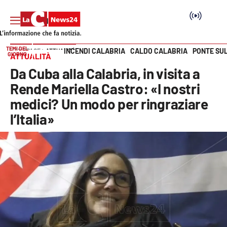
TEMI DEL
INCENDI CALABRIA
CALDO CALABRIA
PONTE SU
HOME PAGE
ATTUALITÀ
GIORNO
ATTUALITÀ
Vai
Da Cuba alla Calabria, in visita a
SEZIONI
Rende Mariella Castro: «I nostri
medici? Un modo per ringraziare
Cronaca
l’Italia»
Politica
Attualità
Economia e lavoro
Italia Mondo