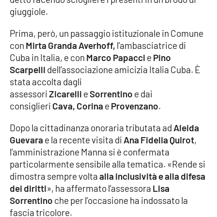
giuggiole.
Cultura
Prima, però, un passaggio istituzionale in Comune
con
Mirta Granda Averhoff,
l’ambasciatrice di
Economia e Lavoro
Cuba in Italia, e con
Marco Papacci
e
Pino
Scarpelli
dell’associazione amicizia Italia Cuba. È
Politica
stata accolta dagli
assessori
Zicarelli
e
Sorrentino
e dai
Sanità
consiglieri
Cava, Corina
e
Provenzano
.
Società
Dopo la cittadinanza onoraria tributata ad
Aleida
Guevara
e la recente visita di
Ana Fidelia Quirot
,
Sport
l’amministrazione Manna si è confermata
particolarmente sensibile alla tematica. «Rende si
dimostra sempre volta
alla inclusività e alla difesa
RUBRICHE
dei diritti
», ha affermato l’assessora
Lisa
Sorrentino
che per l’occasione ha indossato la
Good Morning Vietnam
fascia tricolore.