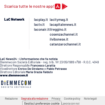
Lacplay.it
Scarica tutte le nostre app!
Lactv.it
LaC Network
lacplay.it
lacitymag.it
lactv.it
lacapitalenews.it
Laconair.it
laconair.it
ilreggino.it
cosenzachannel.it
Lacitymag.it
ilvibonese.it
catanzarochannel.it
Lacapitalenews.it
LaC News24 - L’informazione che fa notizia
Ilreggino.it
Diemmecom Società Editoriale - reg. trib. VV 23/05/1989 n°68 - R.O.C. 4049
Direttore Responsabile
Francesco Laratta
Vicedirettore
Enrico De Girolamo
e
Pablo Petrasso
Direttore Editoriale
Maria Grazia Falduto
Cosenzachannel.it
www.diemmecom.it
Ilvibonese.it
Catanzarochannel.it
Redazione
Segnala alla redazione
Privacy
Cookie policy
Note legali
Gestisci preferenze cookie
Lavora con noi