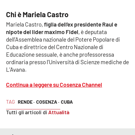
Parchi Marini Calabria
Chi è Mariela Castro
Leggendo Alvaro insieme
Mariela Castro,
figlia dell’ex presidente Raul e
nipote del lider maximo Fidel
, è deputata
Imprese Di Calabria
dell’Assemblea nazionale del Potere Popolare di
Cuba e direttrice del Centro Nazionale di
Le perfidie di Antonella Grippo
Educazione sessuale, è anche professoressa
ordinaria presso l’Università di Scienze mediche de
Venti di comunicazione
L’Avana.
Continua a leggere su Cosenza Channel
STREAMING
TAG
RENDE ·
COSENZA ·
CUBA
LaC TV
Tutti gli articoli di
Attualità
LaC Network
LaC OnAir