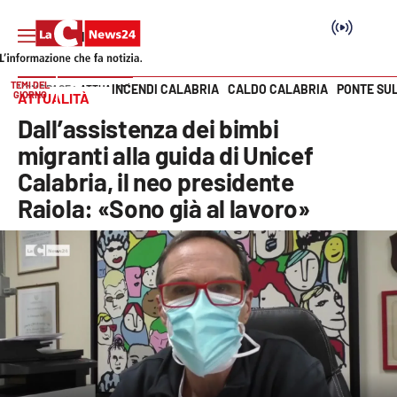
TEMI DEL
INCENDI CALABRIA
CALDO CALABRIA
PONTE SU
HOME PAGE
ATTUALITÀ
GIORNO
ATTUALITÀ
Vai
Dall’assistenza dei bimbi
SEZIONI
migranti alla guida di Unicef
Calabria, il neo presidente
Cronaca
Raiola: «Sono già al lavoro»
Politica
Attualità
Economia e lavoro
Italia Mondo