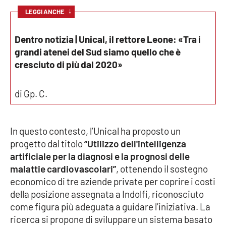
Parchi Marini Calabria
↓
LEGGI ANCHE
Leggendo Alvaro insieme
Dentro notizia | Unical, il rettore Leone: «Tra i
grandi atenei del Sud siamo quello che è
Imprese Di Calabria
cresciuto di più dal 2020»
Le perfidie di Antonella Grippo
di Gp. C.
Venti di comunicazione
In questo contesto, l’Unical ha proposto un
progetto dal titolo
“Utilizzo dell'intelligenza
STREAMING
artificiale per la diagnosi e la prognosi delle
malattie cardiovascolari”
, ottenendo il sostegno
LaC TV
economico di tre aziende private per coprire i costi
della posizione assegnata a Indolfi, riconosciuto
LaC Network
come figura più adeguata a guidare l’iniziativa. La
ricerca si propone di sviluppare un sistema basato
LaC OnAir