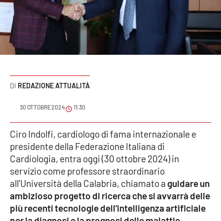
Sanità
Sport
Cultura
Podcast
REDAZIONE ATTUALITÀ
Meteo
30 OTTOBRE 2024
11:30
Editoriali
Ciro Indolfi, cardiologo di fama internazionale e
presidente della Federazione Italiana di
Cardiologia, entra oggi (30 ottobre 2024) in
servizio come professore straordinario
VIDEO
all’Università della Calabria, chiamato a
guidare un
Ambiente
ambizioso progetto di ricerca che si avvarrà delle
più recenti tecnologie dell’intelligenza artificiale
Cronaca
per la diagnosi e la prognosi delle malattie