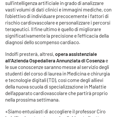
sull’intelligenza artificiale in grado di analizzare
vasti volumi di dati clinici e immagini mediche, con
l’obiettivo di individuare precocemente i fattori di
EDIZIONI
LOCALI
rischio cardiovascolare e personalizzare i percorsi
terapeutici. Il fine ultimo è quello di migliorare
Catanzaro
significativamente la precisione e l’efficacia della
diagnosi dello scompenso cardiaco.
Crotone
Indolfi presterà, altresì,
opera assistenziale
Vibo Valentia
all’Azienda Ospedaliera Annunziata di Cosenza
e
le sue conoscenze saranno messe al servizio degli
Reggio Calabria
studenti del corso di laurea in Medicina e chirurgia
e tecnologie digitali (TD), così come degli allievi
Cosenza
della nuova scuola di specializzazione in Malattie
dell’apparato cardiovascolare che partirà proprio
Lamezia Terme
nella prossima settimana.
«Siamo entusiasti di accogliere il professor Ciro