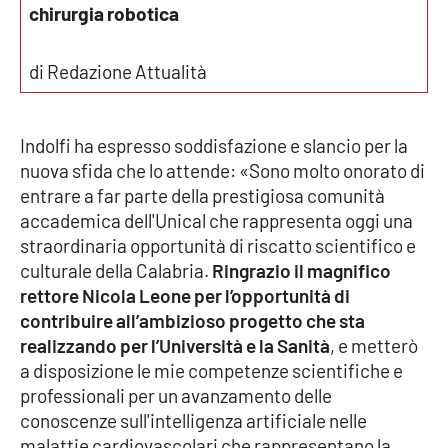
Lacplay.it
chirurgia robotica
Lactv.it
di Redazione Attualità
Laconair.it
Indolfi ha espresso soddisfazione e slancio per la
Lacitymag.it
nuova sfida che lo attende: «Sono molto onorato di
entrare a far parte della prestigiosa comunità
Lacapitalenews.it
accademica dell'Unical che rappresenta oggi una
straordinaria opportunità di riscatto scientifico e
Ilreggino.it
culturale della Calabria.
Ringrazio il magnifico
rettore Nicola Leone per l’opportunità di
Cosenzachannel.it
contribuire all’ambizioso progetto che sta
realizzando per l’Università e la Sanità
, e metterò
Ilvibonese.it
a disposizione le mie competenze scientifiche e
professionali per un avanzamento delle
Catanzarochannel.it
conoscenze sull'intelligenza artificiale nelle
malattie cardiovascolari che rappresentano la