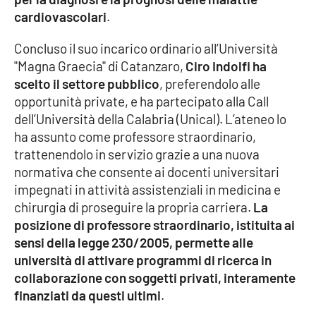
cardiovascolari
.
Cultura
Concluso il suo incarico ordinario all’Università
"Magna Graecia" di Catanzaro,
Ciro Indolfi ha
Economia e Lavoro
scelto il settore pubblico
, preferendolo alle
opportunità private, e ha partecipato alla Call
Politica
dell’Università della Calabria (Unical). L’ateneo lo
ha assunto come professore straordinario,
Sanità
trattenendolo in servizio grazie a una nuova
normativa che consente ai docenti universitari
Società
impegnati in attività assistenziali in medicina e
chirurgia di proseguire la propria carriera.
La
Sport
posizione di professore straordinario, istituita ai
sensi della legge 230/2005, permette alle
università di attivare programmi di ricerca in
RUBRICHE
collaborazione con soggetti privati, interamente
Good Morning Vietnam
finanziati da questi ultimi
.