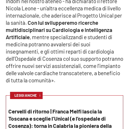
Indolfi nel nostro ateneo - ha dichiarato il rettore
PROGETTI
SPECIALI
Nicola Leone - un’altra eccellenza medica di livello
Buona Sanità Calabria
internazionale, che aderisce al Progetto Unical per
la sanità.
Con lui svilupperemo ricerche
multidisciplinari su Cardiologia e Intelligenza
LA
Artificiale
, mentre specializzandi e studenti di
CALABRIAVISIONE
medicina potranno avvalersi dei suoi
Destinazioni
insegnamenti, e gli ottimi reparti di cardiologia
dell’Ospedale di Cosenza col suo supporto potranno
Eventi
offrire nuovi servizi assistenziali, come l’impianto
delle valvole cardiache transcatetere, a beneficio
Food
di tutta la comunità».
Storie
↓
LEGGI ANCHE
Cervelli di ritorno | Franca Melfi lascia la
LAC
NETWORK
Toscana e sceglie l’Unical (e l’ospedale di
Cosenza): torna in Calabria la pioniera della