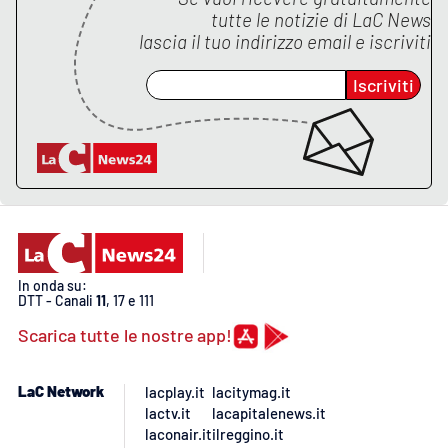
tutte le notizie di
LaC News
lascia il tuo indirizzo email e iscriviti
Iscriviti
In onda su:
DTT - Canali
11
, 17 e 111
Scarica tutte le nostre app!
LaC Network
lacplay.it
lacitymag.it
lactv.it
lacapitalenews.it
laconair.it
ilreggino.it