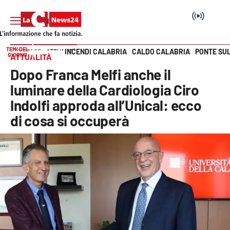
TEMI DEL
INCENDI CALABRIA
CALDO CALABRIA
PONTE SU
HOME PAGE
ATTUALITÀ
GIORNO
ATTUALITÀ
Vai
Dopo Franca Melfi anche il
SEZIONI
luminare della Cardiologia Ciro
Indolfi approda all’Unical: ecco
Cronaca
di cosa si occuperà
Politica
Attualità
Economia e lavoro
Italia Mondo