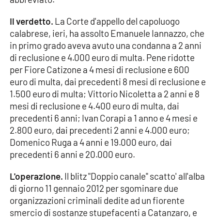
Cultura
Il verdetto.
La Corte d'appello del capoluogo
calabrese, ieri, ha assolto Emanuele Iannazzo, che
in primo grado aveva avuto una condanna a 2 anni
Economia e Lavoro
di reclusione e 4.000 euro di multa. Pene ridotte
per Fiore Catizone a 4 mesi di reclusione e 600
Politica
euro di multa, dai precedenti 8 mesi di reclusione e
1.500 euro di multa; Vittorio Nicoletta a 2 anni e 8
Sanità
mesi di reclusione e 4.400 euro di multa, dai
precedenti 6 anni; Ivan Corapi a 1 anno e 4 mesi e
Società
2.800 euro, dai precedenti 2 anni e 4.000 euro;
Domenico Ruga a 4 anni e 19.000 euro, dai
Sport
precedenti 6 anni e 20.000 euro.
L'operazione.
Il blitz "Doppio canale" scatto' all'alba
RUBRICHE
di giorno 11 gennaio 2012 per sgominare due
organizzazioni criminali dedite ad un fiorente
Good Morning Vietnam
smercio di sostanze stupefacenti a Catanzaro, e