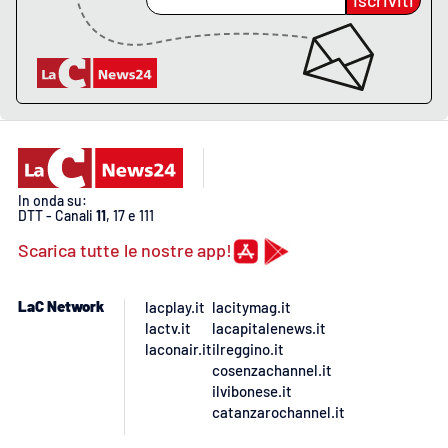
Iscriviti
Lacplay.it
Lactv.it
Laconair.it
Lacitymag.it
In onda su:
Lacapitalenews.it
DTT - Canali
11
, 17 e 111
Scarica tutte le nostre app!
Ilreggino.it
LaC Network
lacplay.it
lacitymag.it
Cosenzachannel.it
lactv.it
lacapitalenews.it
laconair.it
ilreggino.it
Ilvibonese.it
cosenzachannel.it
ilvibonese.it
Catanzarochannel.it
catanzarochannel.it