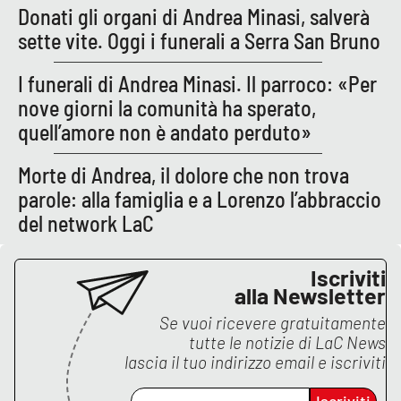
PROGETTI
SPECIALI
Donati gli organi di Andrea Minasi, salverà
sette vite. Oggi i funerali a Serra San Bruno
Buona Sanità Calabria
I funerali di Andrea Minasi. Il parroco: «Per
nove giorni la comunità ha sperato,
LA
CALABRIAVISIONE
quell’amore non è andato perduto»
Destinazioni
Morte di Andrea, il dolore che non trova
parole: alla famiglia e a Lorenzo l’abbraccio
Eventi
del network LaC
Food
Iscriviti
alla Newsletter
Storie
Se vuoi ricevere gratuitamente
tutte le notizie di
LaC News
lascia il tuo indirizzo email e iscriviti
LAC
NETWORK