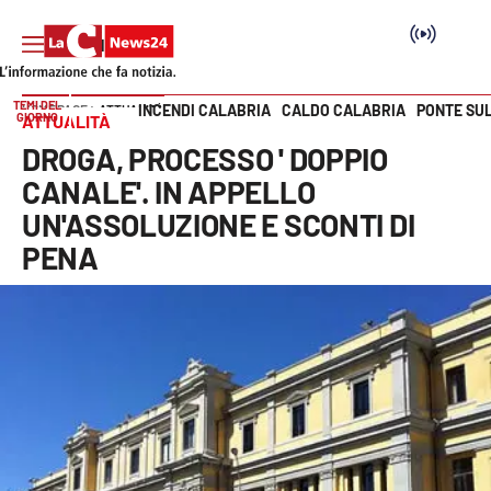
TEMI DEL
INCENDI CALABRIA
CALDO CALABRIA
PONTE SU
HOME PAGE
ATTUALITÀ
GIORNO
ATTUALITÀ
Vai
DROGA, PROCESSO ' DOPPIO
SEZIONI
CANALE'. IN APPELLO
UN'ASSOLUZIONE E SCONTI DI
Cronaca
PENA
Politica
Attualità
Economia e lavoro
Italia Mondo