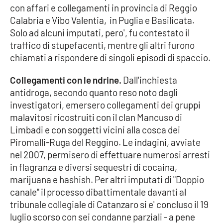
con affari e collegamenti in provincia di Reggio
Parchi Marini Calabria
Calabria e Vibo Valentia, in Puglia e Basilicata.
Solo ad alcuni imputati, pero', fu contestato il
Leggendo Alvaro insieme
traffico di stupefacenti, mentre gli altri furono
chiamati a rispondere di singoli episodi di spaccio.
Imprese Di Calabria
Collegamenti con le ndrine.
Dall'inchiesta
Le perfidie di Antonella Grippo
antidroga, secondo quanto reso noto dagli
investigatori, emersero collegamenti dei gruppi
Venti di comunicazione
malavitosi ricostruiti con il clan Mancuso di
Limbadi e con soggetti vicini alla cosca dei
Piromalli-Ruga del Reggino. Le indagini, avviate
STREAMING
nel 2007, permisero di effettuare numerosi arresti
in flagranza e diversi sequestri di cocaina,
LaC TV
marijuana e hashish. Per altri imputati di "Doppio
canale" il processo dibattimentale davanti al
LaC Network
tribunale collegiale di Catanzaro si e' concluso il 19
luglio scorso con sei condanne parziali - a pene
LaC OnAir