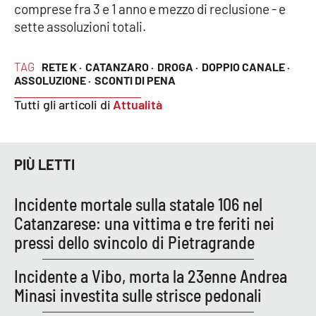
comprese fra 3 e 1 anno e mezzo di reclusione - e
sette assoluzioni totali.
EDIZIONI
LOCALI
TAG
RETE K ·
CATANZARO ·
DROGA ·
DOPPIO CANALE ·
ASSOLUZIONE ·
SCONTI DI PENA
Catanzaro
Tutti gli articoli di
Attualità
Crotone
Vibo Valentia
PIÙ LETTI
Reggio Calabria
Incidente mortale sulla statale 106 nel
Catanzarese: una vittima e tre feriti nei
Cosenza
pressi dello svincolo di Pietragrande
Lamezia Terme
Incidente a Vibo, morta la 23enne Andrea
Minasi investita sulle strisce pedonali