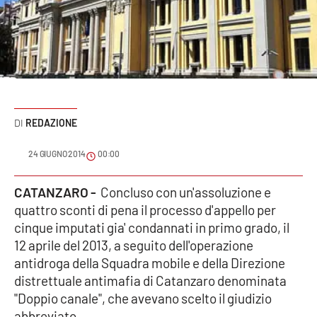
Sanità
Sport
Cultura
Podcast
REDAZIONE
Meteo
24 GIUGNO 2014
00:00
Editoriali
CATANZARO -
Concluso con un'assoluzione e
quattro sconti di pena il processo d'appello per
cinque imputati gia' condannati in primo grado, il
VIDEO
12 aprile del 2013, a seguito dell'operazione
antidroga della Squadra mobile e della Direzione
Ambiente
distrettuale antimafia di Catanzaro denominata
"Doppio canale", che avevano scelto il giudizio
Cronaca
abbreviato.