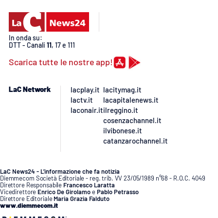
In onda su:
DTT - Canali
11
, 17 e 111
Scarica tutte le nostre app!
LaC Network
lacplay.it
lacitymag.it
lactv.it
lacapitalenews.it
laconair.it
ilreggino.it
cosenzachannel.it
ilvibonese.it
catanzarochannel.it
LaC News24 - L’informazione che fa notizia
Diemmecom Società Editoriale - reg. trib. VV 23/05/1989 n°68 - R.O.C. 4049
Direttore Responsabile
Francesco Laratta
Vicedirettore
Enrico De Girolamo
e
Pablo Petrasso
Direttore Editoriale
Maria Grazia Falduto
www.diemmecom.it