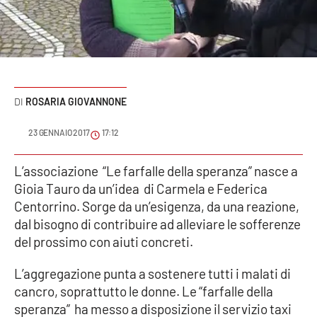
Sanità
Sport
Cultura
ROSARIA GIOVANNONE
Podcast
23 GENNAIO 2017
17:12
Meteo
L’associazione “Le farfalle della speranza” nasce a
Gioia Tauro da un’idea di Carmela e Federica
Editoriali
Centorrino. Sorge da un’esigenza, da una reazione,
dal bisogno di contribuire ad alleviare le sofferenze
del prossimo con aiuti concreti.
VIDEO
L’aggregazione punta a sostenere tutti i malati di
Ambiente
cancro, soprattutto le donne. Le “farfalle della
speranza” ha messo a disposizione il servizio taxi
Cronaca