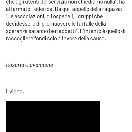
che agli utenti del servizio non chiediamo nulla”, ha
PROGETTI
SPECIALI
affermato Federica. Da qui l’appello della ragazza:
Buona Sanità Calabria
“Le associazioni, gli ospedali, i gruppi che
decidessero di promuovere le farfalle della
speranza saranno ben accetti”. L’intento è quello di
LA
raccogliere fondi solo a favore della causa.
CALABRIAVISIONE
Destinazioni
Rosaria Giovannone
Eventi
Food
Il video:
Storie
LAC
NETWORK