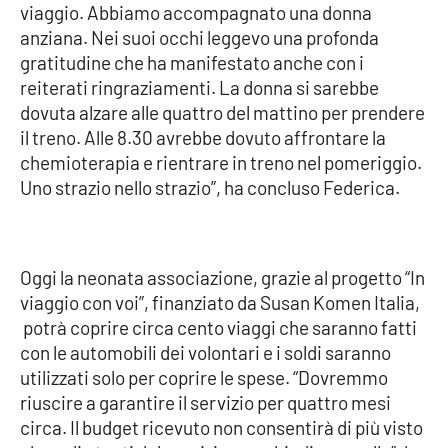
viaggio. Abbiamo accompagnato una donna
anziana. Nei suoi occhi leggevo una profonda
gratitudine che ha manifestato anche con i
EDIZIONI
LOCALI
reiterati ringraziamenti. La donna si sarebbe
dovuta alzare alle quattro del mattino per prendere
Catanzaro
il treno. Alle 8.30 avrebbe dovuto affrontare la
chemioterapia e rientrare in treno nel pomeriggio.
Crotone
Uno strazio nello strazio”, ha concluso Federica.
Vibo Valentia
Reggio Calabria
Oggi la neonata associazione, grazie al progetto “In
viaggio con voi”, finanziato da Susan Komen Italia,
Cosenza
potrà coprire circa cento viaggi che saranno fatti
con le automobili dei volontari e i soldi saranno
Lamezia Terme
utilizzati solo per coprire le spese. “Dovremmo
riuscire a garantire il servizio per quattro mesi
circa. Il budget ricevuto non consentirà di più visto