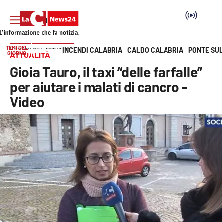
TEMI DEL
INCENDI CALABRIA
CALDO CALABRIA
PONTE SU
HOME PAGE
ATTUALITÀ
GIORNO
ATTUALITÀ
Vai
Gioia Tauro, il taxi “delle farfalle”
SEZIONI
per aiutare i malati di cancro -
Video
Cronaca
Politica
Attualità
Economia e lavoro
Italia Mondo