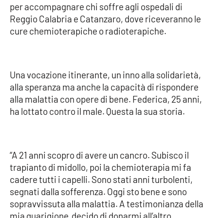
per accompagnare chi soffre agli ospedali di
Reggio Calabria e Catanzaro, dove riceveranno le
Cultura
cure chemioterapiche o radioterapiche.
Economia e Lavoro
Politica
Una vocazione itinerante, un inno alla solidarietà,
alla speranza ma anche la capacità di rispondere
Sanità
alla malattia con opere di bene. Federica, 25 anni,
ha lottato contro il male. Questa la sua storia.
Società
Sport
“A 21 anni scopro di avere un cancro. Subisco il
trapianto di midollo, poi la chemioterapia mi fa
cadere tutti i capelli. Sono stati anni turbolenti,
RUBRICHE
segnati dalla sofferenza. Oggi sto bene e sono
Good Morning Vietnam
sopravvissuta alla malattia. A testimonianza della
mia guarigione decido di donarmi all’altro