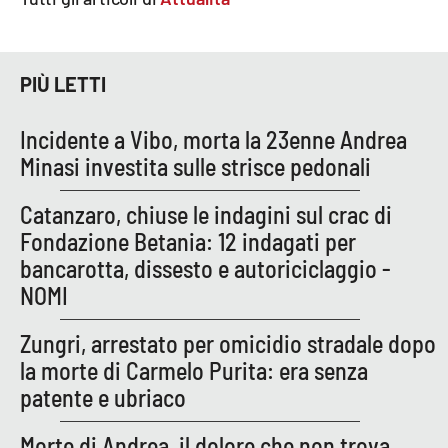
APP
PIÙ LETTI
Android
Apple
Incidente a Vibo, morta la 23enne Andrea
Minasi investita sulle strisce pedonali
Catanzaro, chiuse le indagini sul crac di
Fondazione Betania: 12 indagati per
bancarotta, dissesto e autoriciclaggio -
NOMI
Zungri, arrestato per omicidio stradale dopo
la morte di Carmelo Purita: era senza
patente e ubriaco
Morte di Andrea, il dolore che non trova