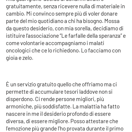
gratuitamente, senza ricevere nulla di materiale in
Parchi Marini Calabria
cambio. Mi convinco sempre più di voler donare
parte del mio quotidiano a chi ha bisogno. Mossa
Leggendo Alvaro insieme
da questo desiderio, con mia sorella, decidiamo di
istituire l’associazione “Le farfalle della speranza” e
Imprese Di Calabria
come volontarie accompagniamo i malati
oncologici che ce lo richiedono. Lo facciamo con
Le perfidie di Antonella Grippo
gioia e zelo.
Venti di comunicazione
È un servizio gratuito quello che offriamo ma ci
STREAMING
permette di accumulare tesori laddove non si
disperdono. Ci rende persone migliori, più
LaC TV
armoniche, più soddisfatte. La malattia ha fatto
nascere in me il desiderio profondo di essere
LaC Network
diversa, di essere migliore. Posso attestare che
l’emozione più grande l’ho provata durante il primo
LaC OnAir