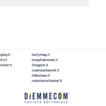
cplay.it
lacitymag.it
ctv.it
lacapitalenews.it
conair.it
ilreggino.it
cosenzachannel.it
ilvibonese.it
catanzarochannel.it