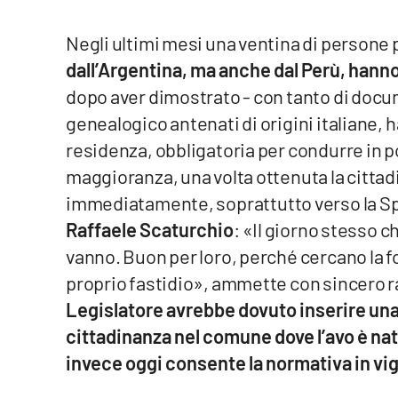
Food
Negli ultimi mesi una ventina di persone
Storie
dall’Argentina, ma anche dal Perù, hann
dopo aver dimostrato - con tanto di docum
LaC
genealogico antenati di origini italiane, 
Network
residenza, obbligatoria per condurre in p
Lacplay.it
maggioranza, una volta ottenuta la cittad
immediatamente, soprattutto verso la S
Lactv.it
Raffaele Scaturchio
: «Il giorno stesso c
Laconair.it
vanno. Buon per loro, perché cercano la fo
proprio fastidio», ammette con sincero r
Lacitymag.it
Legislatore avrebbe dovuto inserire una p
Lacapitalenews.it
cittadinanza nel comune dove l’avo è nat
invece oggi consente la normativa in vi
Ilreggino.it