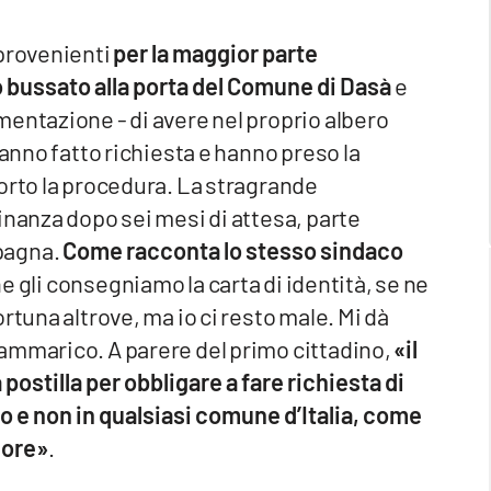
 provenienti
per la maggior parte
o bussato alla porta del Comune di Dasà
e
entazione - di avere nel proprio albero
hanno fatto richiesta e hanno preso la
orto la procedura. La stragrande
inanza dopo sei mesi di attesa, parte
pagna.
Come racconta lo stesso sindaco
he gli consegniamo la carta di identità, se ne
rtuna altrove, ma io ci resto male. Mi dà
ammarico. A parere del primo cittadino,
«il
ostilla per obbligare a fare richiesta di
o e non in qualsiasi comune d’Italia, come
gore»
.