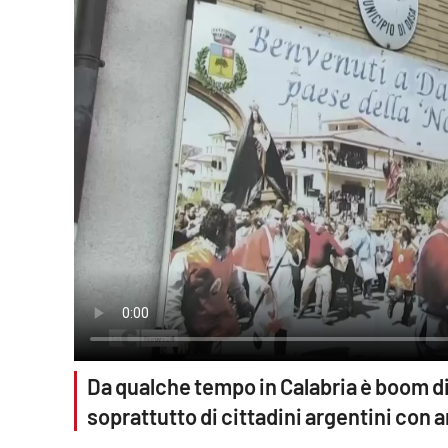
Reggio Calabria
Cosenza
Lamezia Terme
Progetti
speciali
Buona Sanità Calabria
La
Calabriavisione
Destinazioni
Da qualche tempo in Calabria è boom di
soprattutto di cittadini argentini con an
Eventi