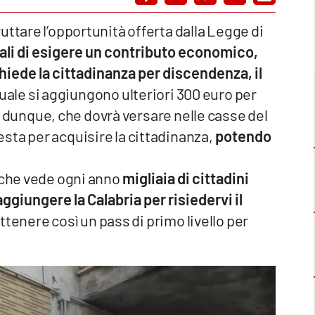
uttare l’opportunità offerta dalla Legge di
locali di esigere un contributo economico,
hiede la cittadinanza per discendenza, il
uale si aggiungono ulteriori 300 euro per
ro, dunque, che dovrà versare nelle casse del
sta per acquisire la cittadinanza,
potendo
, che vede ogni anno
migliaia di cittadini
ggiungere la Calabria per risiedervi il
ttenere così un pass di primo livello per