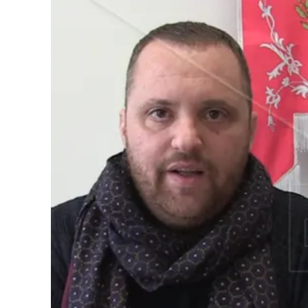
Cultura
Podcast
Meteo
Editoriali
Video
Ambiente
Cronaca
Cultura
Economia e Lavoro