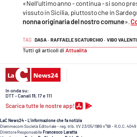
«Nell’ultimo anno - continua - si sono pre
Cosenzachannel.it
vissuto in Sicilia, piuttosto che in Sardeg
nonna originaria del nostro comune
».
Co
Ilvibonese.it
Catanzarochannel.it
TAG
DASA ·
RAFFAELE SCATURCHIO ·
VIBO VALENTI
Tutti gli articoli di
Attualità
App
Android
Apple
In onda su:
DTT - Canali
11
, 17 e 111
Scarica tutte le nostre app!
Vai
LaC News24 - L’informazione che fa notizia
Diemmecom Società Editoriale - reg. trib. VV 23/05/1989 n°68 - R.O.C. 4049
Direttore Responsabile
Francesco Laratta