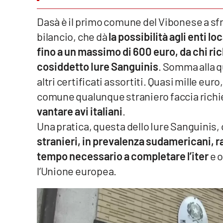
Venti di comunicazione
Dasà è il primo comune del Vibonese a sfr
bilancio, che dà
la possibilità agli enti 
fino a un massimo di 600 euro, da chi ric
Streaming
cosiddetto Iure Sanguinis
. Somma alla q
LaC TV
altri certificati assortiti. Quasi mille eu
LaC Network
comune qualunque straniero faccia richie
vantare avi italiani
.
LaC OnAir
Una pratica, questa dello Iure Sanguinis
stranieri, in prevalenza sudamericani, ra
Edizioni
tempo necessario a completare l’iter
e o
locali
l’Unione europea.
Catanzaro
Crotone
Vibo Valentia