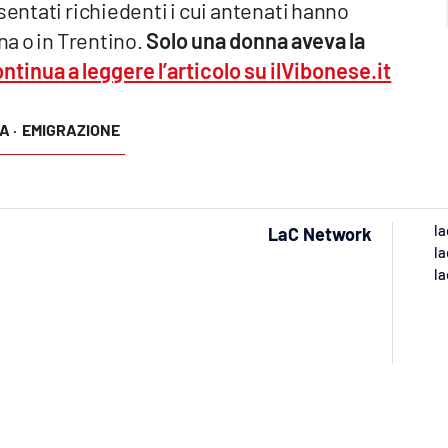
sentati richiedenti i cui antenati hanno
na o in Trentino.
Solo una donna aveva la
ntinua a leggere l’articolo su ilVibonese.it
A ·
EMIGRAZIONE
la
LaC Network
la
la