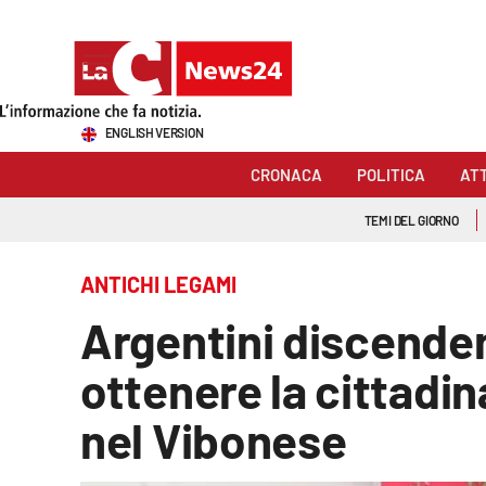
Sezioni
ENGLISH VERSION
Cronaca
CRONACA
POLITICA
AT
Politica
TEMI DEL GIORNO
Attualità
ANTICHI LEGAMI
Economia e lavoro
Argentini discendent
Italia Mondo
ottenere la cittadin
Sanità
nel Vibonese
Sport