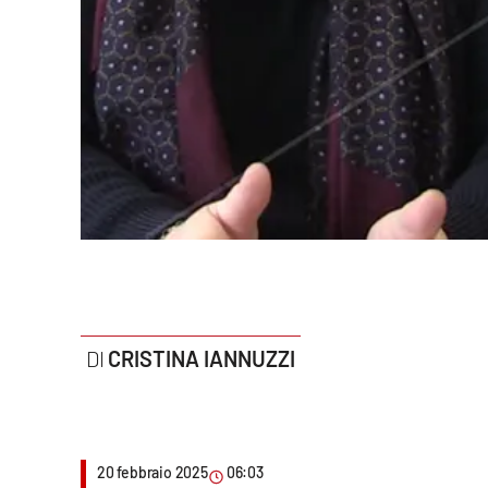
Politica
Sanità
Società
Sport
Rubriche
Good Morning Vietnam
Parchi Marini Calabria
CRISTINA IANNUZZI
Leggendo Alvaro insieme
Imprese Di Calabria
20 febbraio 2025
06:03
Le perfidie di Antonella Grippo