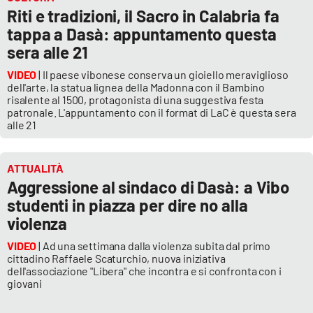
Riti e tradizioni, il Sacro in Calabria fa
tappa a Dasà: appuntamento questa
sera alle 21
VIDEO
| Il paese vibonese conserva un gioiello meraviglioso
dell'arte, la statua lignea della Madonna con il Bambino
risalente al 1500, protagonista di una suggestiva festa
patronale. L'appuntamento con il format di LaC è questa sera
alle 21
ATTUALITÀ
Aggressione al sindaco di Dasà: a Vibo
studenti in piazza per dire no alla
violenza
VIDEO
| Ad una settimana dalla violenza subita dal primo
cittadino Raffaele Scaturchio, nuova iniziativa
dell'associazione "Libera" che incontra e si confronta con i
giovani