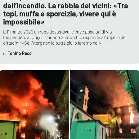
PROGETTI
SPECIALI
dall’incendio. La rabbia dei vicini: «Tra
topi, muffa e sporcizia, vivere qui è
Buona Sanità Calabria
impossibile»
L’11 marzo 2020 un rogo devastava le case popolari di via
Indipendenza. Oggi il sindaco Scaturchio risponde all'appello dei
LA
CALABRIAVISIONE
cittadini: «Se l’Aterp non lo butta giù lo faremo noi»
Tonino Raco
Destinazioni
Eventi
Food
Storie
LAC
NETWORK