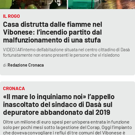
Lacplay.it
IL ROGO
Lactv.it
Casa distrutta dalle fiamme nel
Vibonese: l’incendio partito dal
Laconair.it
malfunzionamento di una stufa
Lacitymag.it
VIDEO | All’interno dell’abitazione situata nel centro cittadino di Dasà
fortunatamente non erano presenti le persone che vi risiedono
Lacapitalenews.it
Redazione Cronaca
Ilreggino.it
CRONACA
Cosenzachannel.it
«Il mare lo inquiniamo noi» l’appello
inascoltato del sindaco di Dasà sul
Ilvibonese.it
depuratore abbandonato dal 2019
Oltre un milione di euro spesi per un’opera entrata in funzione
Catanzarochannel.it
solo per pochi mesi sotto la gestione del Corap. Oggi l’impianto
che doveva convogliare i reflui di tre comuni del Vibonese è