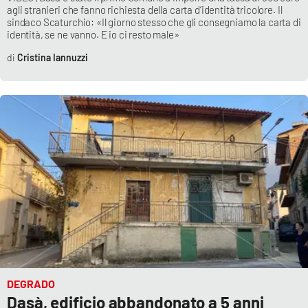
agli stranieri che fanno richiesta della carta d’identità tricolore. Il
sindaco Scaturchio: «Il giorno stesso che gli consegniamo la carta di
identità, se ne vanno. E io ci resto male»
EDIZIONI
LOCALI
Cristina Iannuzzi
Catanzaro
Crotone
Vibo Valentia
Reggio Calabria
Cosenza
Lamezia Terme
DEGRADO
Dasà, edificio abbandonato a 5 anni