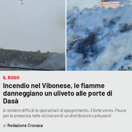
Cultura
Economia e Lavoro
Politica
Sanità
Società
IL ROGO
Incendio nel Vibonese, le fiamme
Sport
danneggiano un uliveto alle porte di
Dasà
RUBRICHE
A rendere difficili le operazioni di spegnimento, il forte vento. Paura
per la presenza nelle vicinanze di un distributore carburanti
Good Morning Vietnam
Redazione Cronaca