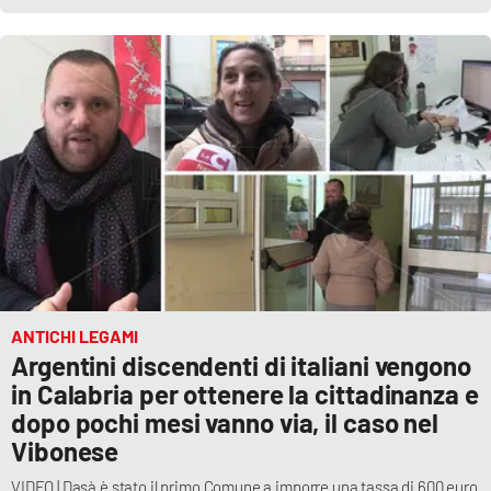
Parchi Marini Calabria
Leggendo Alvaro insieme
Imprese Di Calabria
Le perfidie di Antonella Grippo
Venti di comunicazione
STREAMING
ANTICHI LEGAMI
Argentini discendenti di italiani vengono
LaC TV
in Calabria per ottenere la cittadinanza e
dopo pochi mesi vanno via, il caso nel
LaC Network
Vibonese
LaC OnAir
VIDEO | Dasà è stato il primo Comune a imporre una tassa di 600 euro