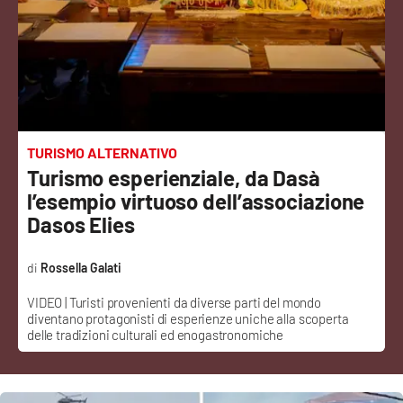
Sanità
Sport
Cultura
Podcast
TURISMO ALTERNATIVO
Turismo esperienziale, da Dasà
Meteo
l’esempio virtuoso dell’associazione
Dasos Elies
Editoriali
Rossella Galati
VIDEO | Turisti provenienti da diverse parti del mondo
VIDEO
diventano protagonisti di esperienze uniche alla scoperta
delle tradizioni culturali ed enogastronomiche
Ambiente
Cronaca