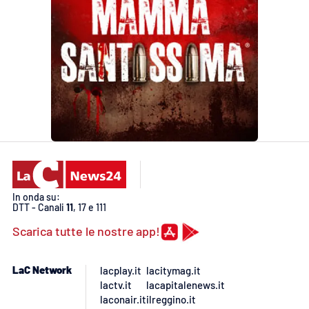
In onda su:
DTT - Canali
11
, 17 e 111
Scarica tutte le nostre app!
LaC Network
lacplay.it
lacitymag.it
lactv.it
lacapitalenews.it
laconair.it
ilreggino.it