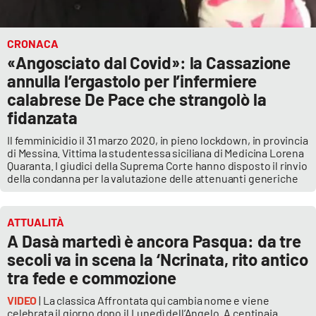
CRONACA
«Angosciato dal Covid»: la Cassazione
annulla l’ergastolo per l’infermiere
calabrese De Pace che strangolò la
fidanzata
Il femminicidio il 31 marzo 2020, in pieno lockdown, in provincia
di Messina. Vittima la studentessa siciliana di Medicina Lorena
Quaranta. I giudici della Suprema Corte hanno disposto il rinvio
della condanna per la valutazione delle attenuanti generiche
ATTUALITÀ
A Dasà martedì è ancora Pasqua: da tre
secoli va in scena la ‘Ncrinata, rito antico
tra fede e commozione
VIDEO
| La classica Affrontata qui cambia nome e viene
celebrata il giorno dopo il Lunedì dell’Angelo. A centinaia