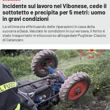
Incidente sul lavoro nel Vibonese, cede il
sottotetto e precipita per 5 metri: uomo
in gravi condizioni
La vittima sta effettuando delle riparazioni in casa della
suocera a Dasà. Valutate le condizioni in cui versava, il ferito è
stato trasportarlo in elisoccorso all'ospedale Pugliese-Ciaccio
di Catanzaro