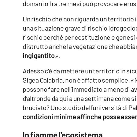
domani o fra tre mesi può provocare eros
Privacy
Un rischio che non riguarda un territorio
Cookie policy
una situazione grave di rischio idrogeolog
rischio perché per costituzione e genesi
Note legali
distrutto anche la vegetazione che abbiam
ingigantito
».
Adesso c’è da mettere un territorio in sicu
Sigea Calabria, non è affatto semplice. «N
possono fare nell’immediato a meno di av
d’altronde da qui a una settimana come si 
bruciato? Uno studio dell’università di Pa
condizioni minime affinché possa essere
In fiamme l'ecosistema