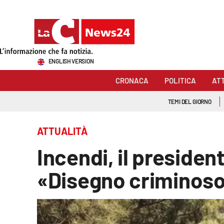
Sezioni
ENGLISH VERSION
Cronaca
CRONACA
POLITICA
AT
Politica
TEMI DEL GIORNO
Attualità
ATTUALITÀ
Economia e lavoro
Incendi, il presiden
Italia Mondo
«Disegno criminoso, 
Sanità
Sport