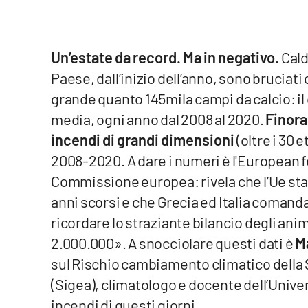
Venti di comunicazione
Un’estate da record. Ma in negativo.
Cald
Streaming
Paese, dall’inizio dell’anno, sono bruciati 
LaC TV
grande quanto 145mila campi da calcio: il q
media, ogni anno dal 2008 al 2020.
Finora
LaC Network
incendi di grandi dimensioni
(oltre i 30 
2008-2020. A dare i numeri è l'European fo
LaC OnAir
Commissione europea: rivela che l’Ue sta 
anni scorsi e che Grecia ed Italia coman
Edizioni
locali
ricordare lo straziante bilancio degli anim
Catanzaro
2.000.000». A snocciolare questi dati è
M
sul Rischio cambiamento climatico della 
Crotone
(Sigea), climatologo e docente dell’Univ
incendi di questi giorni.
Vibo Valentia