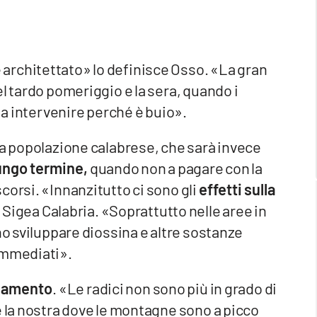
architettato» lo definisce Osso. «La gran
l tardo pomeriggio e la sera, quando i
à a intervenire perché è buio».
la popolazione calabrese, che sarà invece
lungo
termine,
quando non a pagare con la
corsi. «Innanzitutto ci sono gli
effetti sulla
i Sigea Calabria. «Soprattutto nelle aree in
no sviluppare diossina e altre sostanze
immediati».
camento
. «Le radici non sono più in grado di
e la nostra dove le montagne sono a picco