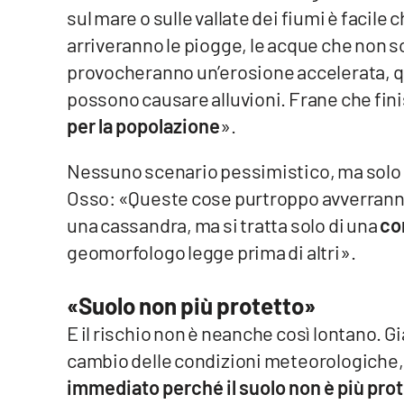
sul mare o sulle vallate dei fiumi è facile 
Cosenzachannel.it
arriveranno le piogge, le acque che non s
Ilvibonese.it
provocheranno un’erosione accelerata, qu
possono causare alluvioni. Frane che finis
Catanzarochannel.it
per la popolazione
».
App
Nessuno scenario pessimistico, ma solo la
Android
Osso: «Queste cose purtroppo avverranno
una cassandra, ma si tratta solo di una
co
Apple
geomorfologo legge prima di altri».
«Suolo non più protetto»
E il rischio non è neanche così lontano. G
Vai
cambio delle condizioni meteorologiche, c
immediato perché il suolo non è più pro