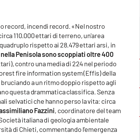
o record, incendi record. «Nel nostro
circa 110.000 ettari di terreno, un'area
uadruplo rispetto ai 28.479 ettari arsi, in
 nella Penisola sono scoppiati oltre 400
ettari), contro una media di 224 nel periodo
rest fire information system (Effis) della
bruciando a un ritmo doppio rispetto agli
dano questa drammatica classifica. Senza
ali selvatici che hanno perso la vita: circa
assimiliano Fazzini
, coordinatore del team
Società italiana di geologia ambientale
ersità di Chieti, commentando l’emergenza