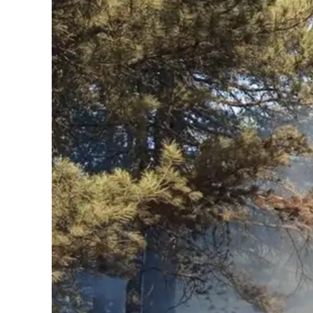
Cultura
Podcast
Meteo
Editoriali
Video
Ambiente
Cronaca
Cultura
Economia e Lavoro