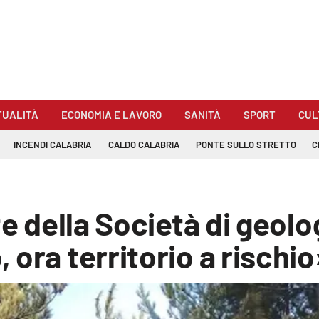
TUALITÀ
ECONOMIA E LAVORO
SANITÀ
SPORT
CUL
INCENDI CALABRIA
CALDO CALABRIA
PONTE SULLO STRETTO
C
te della Società di geol
ora territorio a rischio