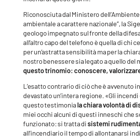
Riconosciuta dal Ministero dell’Ambient
Reggio Calabria
ambientale a carattere nazionale”, la Sige
Cosenza
geologo impegnato sul fronte della difesa 
all’altro capo del telefono è quella di chi c
Lamezia Terme
per un’astratta sensibilità ma per la chia
nostro benessere sia legato a quello del
Progetti
speciali
questo trinomio: conoscere, valorizzare
Buona Sanità Calabria
L’esatto contrario di ciò che è avvenuto i
devastato un’intera regione. «Gli incendi 
La
questo testimonia
la chiara volontà di d
Calabriavisione
miei occhi alcuni di questi inneschi che s
Destinazioni
funzionato: si tratta di
sistemi rudimenta
Eventi
all’incendiario il tempo di allontanarsi 