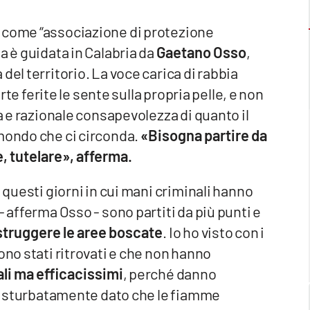
e come “associazione di protezione
a è guidata in Calabria da
Gaetano Osso
,
del territorio. La voce carica di rabbia
erte ferite le sente sulla propria pelle, e non
ra e razionale consapevolezza di quanto il
 mondo che ci circonda.
«Bisogna partire da
, tutelare», afferma.
n questi giorni in cui mani criminali hanno
- afferma Osso - sono partiti da più punti e
istruggere le aree boscate
. Io ho visto con i
ono stati ritrovati e che non hanno
li ma efficacissimi
, perché danno
indisturbatamente dato che le fiamme