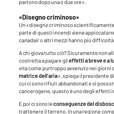
partono dopo una o due ore».
Food
«Disegno criminoso»
Storie
Un «disegno criminoso scientificamente 
parte di questi incendi viene appiccata ne
LaC
Network
canadair o altri mezzi hanno più difficolt
Lacplay.it
A chi giova tutto ciò? Sicuramente non al
Lactv.it
costretta a pagare gli
effetti a breve e a 
vita come purtroppo avvenuto nei giorni s
Laconair.it
matrice dell’aria
», spiega il presidente d
Lacitymag.it
cui ci sono rifiuti abbandonati e si posso
cancerogene, questo è uno degli effetti 
Lacapitalenews.it
E poi ci sono le
conseguenze del disbos
Ilreggino.it
trattenere il terreno. In una regione com