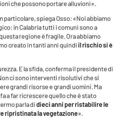
ioni che possono portare alluvioni».
 in particolare, spiega Osso: «Noi abbiamo
ico: in Calabria tutti i comuni sono a
 questa regione è fragile. Ora abbiamo
o creato in tanti anni quindi
il rischio si è
rezza. E la sfida, conferma il presidente di
on ci sono interventi risolutivi che si
ere grandi risorse e grandi uomini. Ma
fa a far ricrescere quello che è stato
lermo parla di
dieci anni per ristabilire le
 ripristinata la vegetazione
».