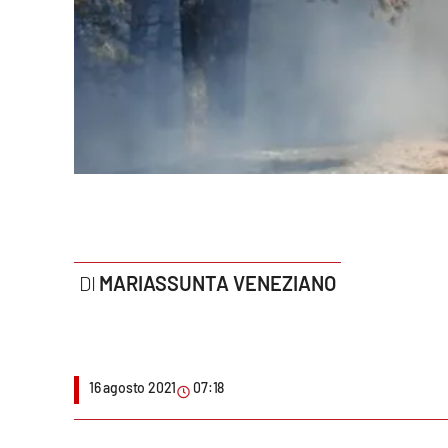
Politica
Sanità
Società
Sport
Rubriche
Good Morning Vietnam
MARIASSUNTA VENEZIANO
Parchi Marini Calabria
Leggendo Alvaro insieme
16 agosto 2021
07:18
Imprese Di Calabria
Le perfidie di Antonella Grippo