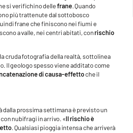
che si verifichino delle
frane
. Quando
ono più trattenute dal sottobosco
indi frane che finiscono nei fiumi e
cono a valle, nei centri abitati, con
rischio
 cruda fotografia della realtà, sottolinea
. Il geologo spesso viene additato come
ncatenazione di causa-effetto
che il
ià dalla prossima settimana è previsto un
on nubifragi in arrivo. «
Il rischio è
tetto
. Qualsiasi pioggia intensa che arriverà